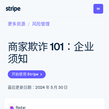
更多资源
风险管理
按企业阶段
文档
学习
支付
营收
资金管
平台
理
易市
大型企业
Stripe 文档
博客
Payments
Billing
初创企业
API 参考文档
客户案例
商家欺诈 101：企业
在线支付
经常性收入
Global
Conn
库与 SDK
指南
Managed
Metronome
Payouts
Stripe Apps
Payments
按用量计费
平台
须知
备案商家解决
Subscriptions
向第三
按应用场景
方案
方打款
支持
订阅管理
Payment links
Crypto
指南
智能体商务
Invoicing
钱包、
加密货币
获取支持
无代码支付
一次性或定期
开始使用 Stripe
稳定币
电子商务
接受线上付款
托管支持方案
Checkout
账单
发行和
嵌入式金融
实施预置结账流程
专业服务
预构建支付界
Tax
发卡基
财务自动化
构建平台或交易市场
最后更新日期：2024 年 5 月 30 日
面
销售税和增值
础设施
全球化企业
管理订阅
Elements
税自动化
应用内支付
提供按用量计费
灵活的 UI 组件
Revenue
交易市场
发行稳定币支持的支付卡
Payment
Recognition
公司
资金管理
通过智能体配置和管理服
methods
会计自动化
Radar
平台
务