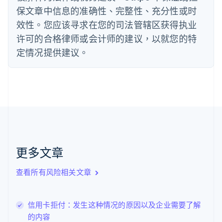
English
保文章中信息的准确性、完整性、充分性或时
德国
效性。您应该寻求在您的司法管辖区获得执业
Deutsch
English
法国
许可的合格律师或会计师的建议，以就您的特
Français
English
定情况提供建议。
芬兰
English
Svenska
荷兰
Nederlands
English
加拿大
English
Français
捷克
English
克罗地亚
English
Italiano
更多文章
拉脱维亚
English
查看所有风险相关文章
立陶宛
English
列支敦士登
信用卡拒付：发生这种情况的原因以及企业需要了解
Deutsch
English
卢森堡
的内容