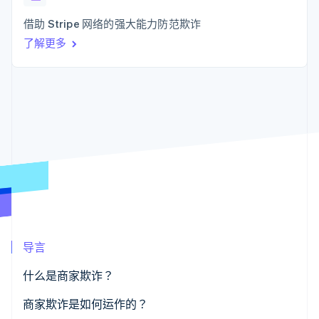
接入 125+ 种支
Stripe Sigma
产品路线图
SaaS
付方式
自定义报告
Sessions 年度大会
借助 Stripe 网络的强大能力防范欺诈
Authorization
Data Pipeline
招聘
Boost
数据同步
了解更多
资讯中心
支付成功率优
资源
Stripe Press
化
按行业
Link
应用集成
加速结账
AI 企业
代码示例
创作者经济
开发者博客
联系
游戏
API 状态
酒店、旅游与休闲
联系销售
保险
成为合作伙伴
更多
媒体与娱乐
Product roadmap
非营利组织
了解未来规划
专业服务
公共部门
Radar
零售
欺诈防范
Atlas
导言
初创企业注册
生态系统
Climate
什么是商家欺诈？
碳移除
合作伙伴
商家欺诈是如何运作的？
Stripe App Marketplace