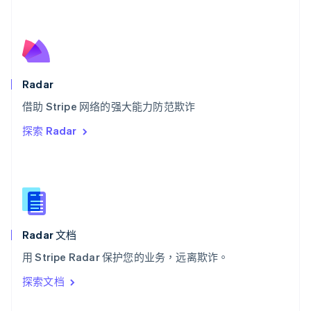
English
斯洛伐克
English
斯洛文尼亚
English
Italiano
泰国
Radar
ไทย
English
希腊
借助 Stripe 网络的强大能力防范欺诈
English
探索 Radar
西班牙
Español
English
新加坡
English
简体中文
新西兰
English
匈牙利
English
Radar 文档
意大利
用 Stripe Radar 保护您的业务，远离欺诈。
Italiano
English
印度
探索文档
English
英国