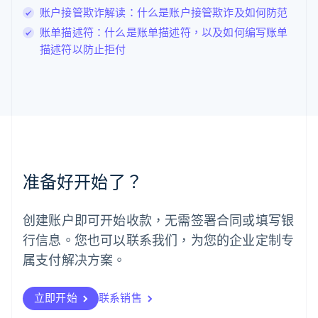
Français
Deutsch
English
账户接管欺诈解读：什么是账户接管欺诈及如何防范
罗马尼亚
账单描述符：什么是账单描述符，以及如何编写账单
English
马尔他
描述符以防止拒付
English
马来西亚
English
简体中文
美国
English
Español
简体中文
墨西哥
Español
English
挪威
准备好开始了？
English
葡萄牙
Português
English
创建账户即可开始收款，无需签署合同或填写银
日本
行信息。您也可以联系我们，为您的企业定制专
日本語
English
瑞典
属支付解决方案。
Svenska
English
瑞士
Deutsch
Français
Italiano
English
立即开始
联系销售
塞浦路斯