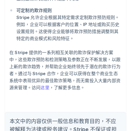
可定制的欺诈规则
Stripe 允许企业根据其特定需求定制欺诈预防规则。
阿联酋
例如，企业可以根据客户的位置、IP 地址或购买历史
English
设置规则。这使得企业能够将欺诈预防措施调整到其
爱尔兰
特定的商业模式和风险特征。
English
爱沙尼亚
English
在 Stripe 提供的一系列相互关联的欺诈保护解决方案
奥地利
中，这些欺诈预防和检测策略及参数正在不断发展，以跟
Deutsch
English
上新的欺诈趋势，并帮助企业始终领先于潜在的欺诈行为
澳大利亚
者。通过与 Stripe 合作，企业可以获得在整个商业生态
English
巴西
系统中表现优异的最佳欺诈策略，而无需投入大量内部资
Português
English
源来管理。访问
这里
，了解更多信息。
保加利亚
English
比利时
Nederlands
Français
Deutsch
English
波兰
本文中的内容仅供一般信息和教育目的，不应
English
丹麦
被解释为法律或税务建议。Stripe 不保证或担