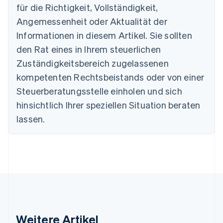
Bulgarien
für die Richtigkeit, Vollständigkeit,
English
Angemessenheit oder Aktualität der
Dänemark
Informationen in diesem Artikel. Sie sollten
English
Deutschland
den Rat eines in Ihrem steuerlichen
Deutsch
English
Zuständigkeitsbereich zugelassenen
Estland
English
kompetenten Rechtsbeistands oder von einer
Festlandchina
Steuerberatungsstelle einholen und sich
简体中文
English
Finnland
hinsichtlich Ihrer speziellen Situation beraten
English
Svenska
lassen.
Frankreich
Français
English
Gibraltar
English
Griechenland
English
Indien
English
Irland
Weitere Artikel
English