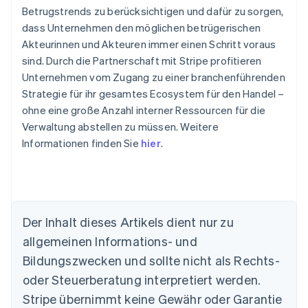
Betrugstrends zu berücksichtigen und dafür zu sorgen,
dass Unternehmen den möglichen betrügerischen
Akteurinnen und Akteuren immer einen Schritt voraus
sind. Durch die Partnerschaft mit Stripe profitieren
Unternehmen vom Zugang zu einer branchenführenden
Strategie für ihr gesamtes Ecosystem für den Handel –
ohne eine große Anzahl interner Ressourcen für die
Verwaltung abstellen zu müssen. Weitere
Informationen finden Sie
hier
.
Der Inhalt dieses Artikels dient nur zu
Australien
allgemeinen Informations- und
English
Belgien
Bildungszwecken und sollte nicht als Rechts-
Nederlands
Français
Deutsch
English
oder Steuerberatung interpretiert werden.
Brasilien
Stripe übernimmt keine Gewähr oder Garantie
Português
English