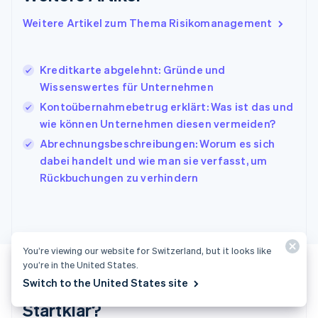
Italien
Italiano
English
Weitere Artikel zum Thema Risikomanagement
Japan
日本語
English
Kanada
Kreditkarte abgelehnt: Gründe und
English
Français
Wissenswertes für Unternehmen
Kroatien
English
Italiano
Kontoübernahmebetrug erklärt: Was ist das und
Lettland
wie können Unternehmen diesen vermeiden?
English
Abrechnungsbeschreibungen: Worum es sich
Liechtenstein
dabei handelt und wie man sie verfasst, um
Deutsch
English
Litauen
Rückbuchungen zu verhindern
English
Luxemburg
Français
Deutsch
English
Malaysia
English
简体中文
You’re viewing our website for Switzerland, but it looks like
Malta
you’re in the United States.
English
Switch to the United States site
Mexiko
Startklar?
Español
English