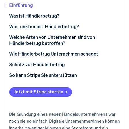
Betrugsprävention
Ecosystem
Einführung
Atlas
Was ist Händlerbetrug?
Start-up-Gründung
Partner
Stripe App-Marktplatz
Climate
Wie funktioniert Händlerbetrug?
CO₂-Entnahme
Welche Arten von Unternehmen sind von
Identity
Händlerbetrug betroffen?
Online-Identitätsprüfung
Wie Händlerbetrug Unternehmen schadet
Schutz vor Händlerbetrug
So kann Stripe Sie unterstützen
Stripe-Sessions 2026
Erfahren Sie, wie Stripe Lösungen für die Wirtschaft
Jetzt ansehen
Jetzt mit Stripe starten
Die Gründung eines neuen Handelsunternehmens war
noch nie so einfach. Digitale Unternehmer/innen können
innerhalb weniger Minuten eine Storefront und ein