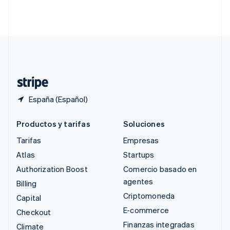
Singapur
English
简体中文
Suecia
Svenska
English
Suiza
Deutsch
Français
Italiano
English
Tailandia
ไทย
English
España (Español)
Productos y tarifas
Soluciones
Tarifas
Empresas
Atlas
Startups
Authorization Boost
Comercio basado en
agentes
Billing
Criptomoneda
Capital
E-commerce
Checkout
Finanzas integradas
Climate