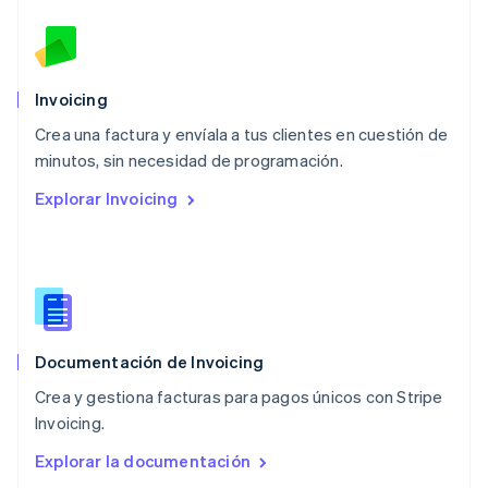
Malta
English
México
Español
English
Noruega
Invoicing
English
Crea una factura y envíala a tus clientes en cuestión de
Nueva Zelanda
English
minutos, sin necesidad de programación.
Países Bajos
Explorar Invoicing
Nederlands
English
Polonia
English
Portugal
Português
English
RAE de Hong Kong, China
English
简体中文
Documentación de Invoicing
Reino Unido
English
Crea y gestiona facturas para pagos únicos con Stripe
República Checa
Invoicing.
English
Rumanía
Explorar la documentación
English