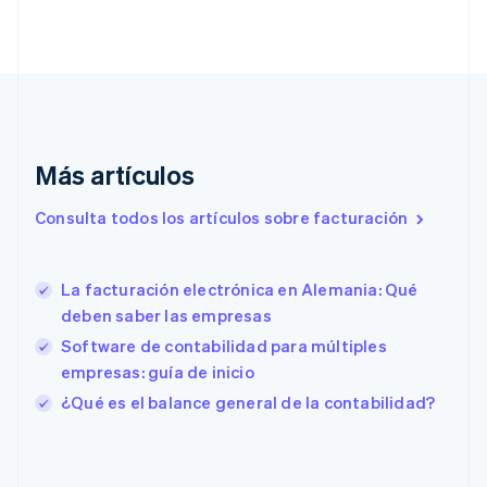
Croacia
English
Italiano
Dinamarca
English
Emiratos Árabes Unidos
English
Eslovaquia
English
Más artículos
Eslovenia
English
Italiano
Consulta todos los artículos sobre facturación
España
Español
English
Estados Unidos
La facturación electrónica en Alemania: Qué
English
Español
简体中文
deben saber las empresas
Estonia
English
Software de contabilidad para múltiples
Finlandia
empresas: guía de inicio
English
Svenska
¿Qué es el balance general de la contabilidad?
Francia
Français
English
Gibraltar
English