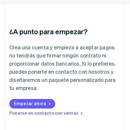
Grecia
English
Hungría
English
India
¿A punto para empezar?
English
Irlanda
English
Crea una cuenta y empieza a aceptar pagos:
Italia
no tendrás que firmar ningún contrato ni
Italiano
English
Japón
proporcionar datos bancarios. Si lo prefieres,
日本語
English
puedes ponerte en contacto con nosotros y
Letonia
diseñaremos un paquete personalizado para
English
Liechtenstein
tu empresa.
Deutsch
English
Lituania
English
Empezar ahora
Luxemburgo
Ponerse en contacto con ventas
Français
Deutsch
English
Malasia
English
简体中文