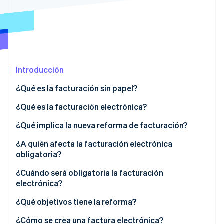
Sector público
Radar
Comercio minorista
Prevención de fraude
Atlas
Constitución de una startup
Ecosystem
Climate
Introducción
Eliminación de dióxido de carbono
Socios
Stripe App Marketplace
Identity
¿Qué es la facturación sin papel?
Verificación de identidad en línea
¿Qué es la facturación electrónica?
¿Qué implica la nueva reforma de facturación?
¿A quién afecta la facturación electrónica
Stripe Sessions 2026
obligatoria?
Descubre cómo Stripe está construyendo la infraestructu
para la IA.
¿Cuándo será obligatoria la facturación
Ver ahora
electrónica?
¿Qué objetivos tiene la reforma?
¿Cómo se crea una factura electrónica?