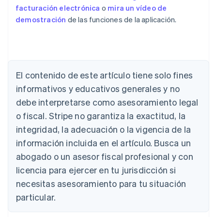
facturación electrónica
o
mira un vídeo de
demostración
de las funciones de la aplicación.
Alemania
Deutsch
English
Australia
El contenido de este artículo tiene solo fines
English
Austria
informativos y educativos generales y no
Deutsch
English
debe interpretarse como asesoramiento legal
Bélgica
Nederlands
Français
Deutsch
English
o fiscal. Stripe no garantiza la exactitud, la
Brasil
integridad, la adecuación o la vigencia de la
Português
English
Bulgaria
información incluida en el artículo. Busca un
English
abogado o un asesor fiscal profesional y con
Canadá
licencia para ejercer en tu jurisdicción si
English
Français
China continental
necesitas asesoramiento para tu situación
简体中文
English
particular.
Chipre
English