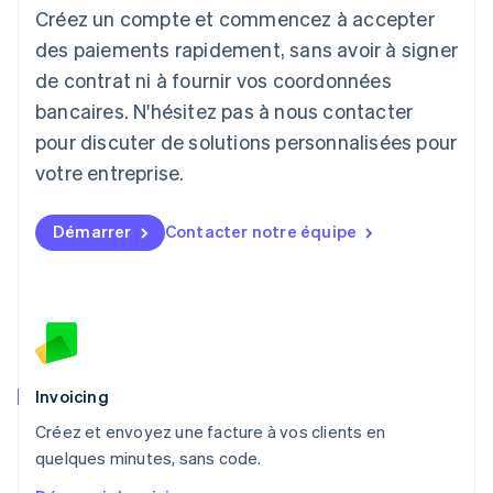
Créez un compte et commencez à accepter
English
Liechtenstein
des paiements rapidement, sans avoir à signer
Deutsch
English
de contrat ni à fournir vos coordonnées
Lituanie
English
bancaires. N'hésitez pas à nous contacter
Luxembourg
pour discuter de solutions personnalisées pour
Français
Deutsch
English
Malaisie
votre entreprise.
English
简体中文
Malte
Démarrer
Contacter notre équipe
English
Mexique
Español
English
Norvège
English
Nouvelle-Zélande
English
Pays-Bas
Invoicing
Nederlands
English
Créez et envoyez une facture à vos clients en
Pologne
English
quelques minutes, sans code.
Portugal