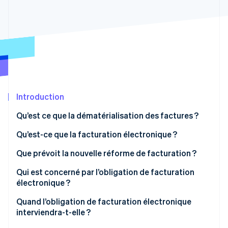
Découvrez les prochaines évolutions
Commerce en ligne
Radar
Prévention de la fraude
Écosystème
Atlas
Constitution de start-up
Partenaires
Climate
Stripe App Marketplace
Élimination du carbone
Introduction
Identity
Vérification de l'identité
Qu’est ce que la dématérialisation des factures ?
Qu’est-ce que la facturation électronique ?
Que prévoit la nouvelle réforme de facturation ?
Stripe Sessions 2026
Qui est concerné par l’obligation de facturation
Découvrez comment Stripe construit l’infrastructure écono
électronique ?
Regarder la vidéo
Quand l’obligation de facturation électronique
interviendra-t-elle ?