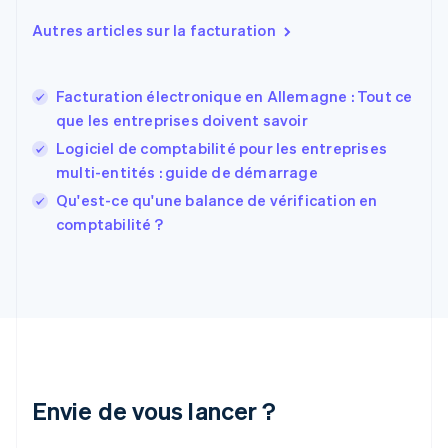
English
Autres articles sur la facturation
États-Unis
English
Español
简体中文
Finlande
English
Svenska
Facturation électronique en Allemagne : Tout ce
France
que les entreprises doivent savoir
Français
English
Logiciel de comptabilité pour les entreprises
Gibraltar
multi-entités : guide de démarrage
English
Grèce
Qu'est-ce qu'une balance de vérification en
English
comptabilité ?
Hongrie
English
Inde
English
Irlande
English
Italie
Italiano
English
Japon
Envie de vous lancer ?
日本語
English
Lettonie