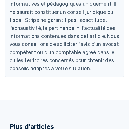
informatives et pédagogiques uniquement. Il
Deutsch
English
Belgique
ne saurait constituer un conseil juridique ou
Nederlands
Français
Deutsch
English
fiscal. Stripe ne garantit pas l'exactitude,
Brésil
l'exhaustivité, la pertinence, ni l'actualité des
Português
English
Bulgarie
informations contenues dans cet article. Nous
English
vous conseillons de solliciter l'avis d'un avocat
Canada
English
Français
compétent ou d'un comptable agréé dans le
Chine continentale
ou les territoires concernés pour obtenir des
简体中文
English
Chypre
conseils adaptés à votre situation.
English
Croatie
English
Italiano
Danemark
English
Émirats arabes unis
English
Espagne
Español
English
Plus d'articles
Estonie