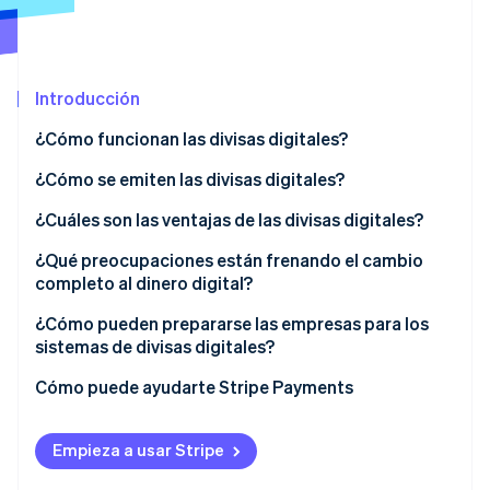
Sector público
Radar
Comercio minorista
Prevención de fraude
Atlas
Introducción
Constitución de una startup
Ecosystem
Climate
¿Cómo funcionan las divisas digitales?
Eliminación de dióxido de carbono
Socios
Llevan un registro
¿Cómo se emiten las divisas digitales?
Stripe App Marketplace
Identity
Verificación de identidad en línea
Se ejecutan en dos modelos de propiedad
Bancos centrales
¿Cuáles son las ventajas de las divisas digitales?
Verifican las transacciones
Gobiernos
¿Qué preocupaciones están frenando el cambio
completo al dinero digital?
Retienen y utilizan dinero digital
Empresas privadas
¿Cómo pueden prepararse las empresas para los
Stripe Sessions 2026
sistemas de divisas digitales?
Descubre cómo Stripe está construyendo la infraestructu
para la IA.
Cómo puede ayudarte Stripe Payments
Ver ahora
Empieza a usar Stripe