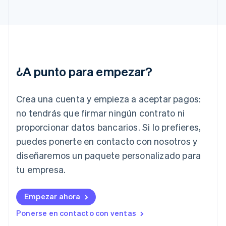
Français
English
Gibraltar
English
Grecia
English
Hungría
English
¿A punto para empezar?
India
English
Irlanda
Crea una cuenta y empieza a aceptar pagos:
English
no tendrás que firmar ningún contrato ni
Italia
proporcionar datos bancarios. Si lo prefieres,
Italiano
English
Japón
puedes ponerte en contacto con nosotros y
日本語
English
diseñaremos un paquete personalizado para
Letonia
English
tu empresa.
Liechtenstein
Deutsch
English
Empezar ahora
Lituania
English
Ponerse en contacto con ventas
Luxemburgo