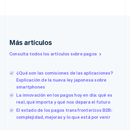
简体中文
English
Chipre
English
Croacia
English
Italiano
Dinamarca
English
Más artículos
Emiratos Árabes Unidos
English
Consulta todos los artículos sobre pagos
Eslovaquia
English
Eslovenia
¿Qué son las comisiones de las aplicaciones?
English
Italiano
España
Explicación de la nueva ley japonesa sobre
Español
English
smartphones
Estados Unidos
La innovación en los pagos hoy en día: qué es
English
Español
简体中文
Estonia
real, qué importa y qué nos depara el futuro
English
El estado de los pagos transfronterizos B2B:
Finlandia
complejidad, mejoras y lo que está por venir
English
Svenska
Francia