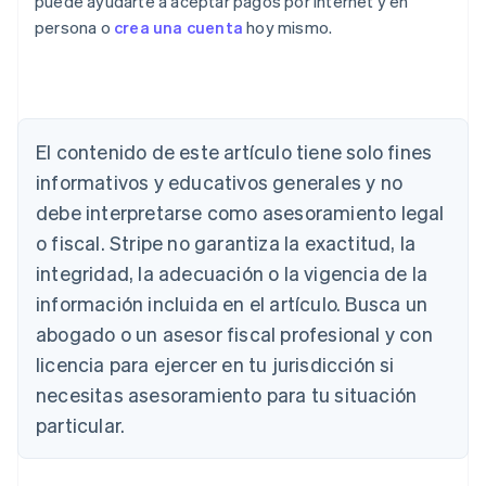
puede ayudarte a aceptar pagos por Internet y en
persona o
crea una cuenta
hoy mismo.
El contenido de este artículo tiene solo fines
Alemania
informativos y educativos generales y no
Deutsch
English
Australia
debe interpretarse como asesoramiento legal
English
o fiscal. Stripe no garantiza la exactitud, la
Austria
integridad, la adecuación o la vigencia de la
Deutsch
English
Bélgica
información incluida en el artículo. Busca un
Nederlands
Français
Deutsch
English
abogado o un asesor fiscal profesional y con
Brasil
Português
English
licencia para ejercer en tu jurisdicción si
Bulgaria
necesitas asesoramiento para tu situación
English
Canadá
particular.
English
Français
China continental