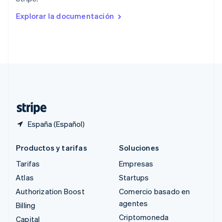
English
Rumanía
Explorar la documentación
English
Singapur
English
简体中文
Suecia
Svenska
English
Suiza
Deutsch
Français
Italiano
English
Tailandia
ไทย
English
España (Español)
Productos y tarifas
Soluciones
Tarifas
Empresas
Atlas
Startups
Authorization Boost
Comercio basado en
agentes
Billing
Criptomoneda
Capital