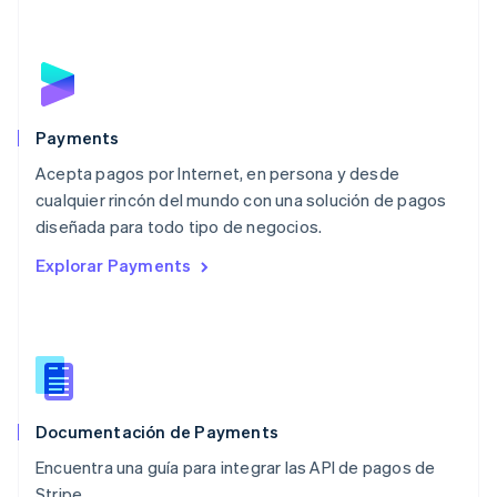
Français
Deutsch
English
Malasia
English
简体中文
Malta
English
México
Español
English
Payments
Noruega
Acepta pagos por Internet, en persona y desde
English
cualquier rincón del mundo con una solución de pagos
Nueva Zelanda
English
diseñada para todo tipo de negocios.
Países Bajos
Explorar Payments
Nederlands
English
Polonia
English
Portugal
Português
English
RAE de Hong Kong, China
English
简体中文
Documentación de Payments
Reino Unido
English
Encuentra una guía para integrar las API de pagos de
República Checa
Stripe.