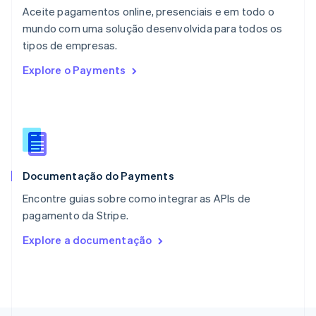
Noruega
Aceite pagamentos online, presenciais e em todo o
English
mundo com uma solução desenvolvida para todos os
Nova Zelândia
English
tipos de empresas.
Países Baixos
Explore o Payments
Nederlands
English
Polônia
English
Portugal
Português
English
RAE de Hong Kong, China
English
简体中文
Documentação do Payments
Reino Unido
English
Encontre guias sobre como integrar as APIs de
República Tcheca
pagamento da Stripe.
English
Romênia
Explore a documentação
English
Singapura
English
简体中文
Suécia
Svenska
English