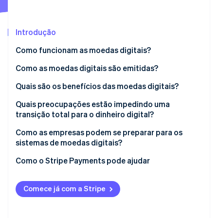
Veja o que está chegando
Radar
Ecossistema
Prevenção de fraudes
Introdução
Parceiros
Atlas
Como funcionam as moedas digitais?
Stripe App Marketplace
Incorporação de startups
Eles mantêm registros
Como as moedas digitais são emitidas?
Climate
Remoção de carbono
Eles funcionam com dois modelos de propriedade
Bancos centrais
Quais são os benefícios das moedas digitais?
Identity
Verificação de identidade
Eles verificam transações
Governos
Quais preocupações estão impedindo uma
transição total para o dinheiro digital?
Eles mantêm e usam dinheiro digital
Empresas privadas
Como as empresas podem se preparar para os
sistemas de moedas digitais?
Stripe Sessions 2026
Como o Stripe Payments pode ajudar
Veja como a Stripe está construindo a infraestrutura econ
Assista agora
Comece já com a Stripe