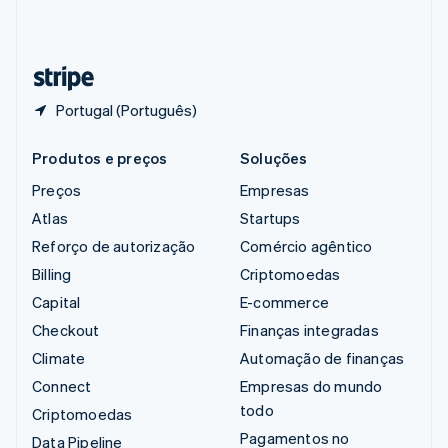
Suíça
Deutsch
Français
Italiano
English
Tailândia
ไทย
English
Portugal (Português)
Produtos e preços
Soluções
Preços
Empresas
Atlas
Startups
Reforço de autorização
Comércio agêntico
Billing
Criptomoedas
Capital
E-commerce
Checkout
Finanças integradas
Climate
Automação de finanças
Connect
Empresas do mundo
todo
Criptomoedas
Pagamentos no
Data Pipeline