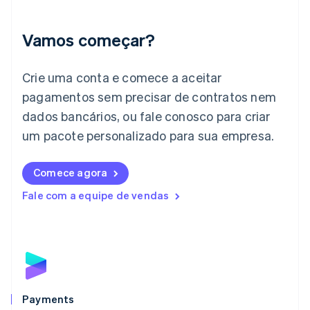
Índia
English
Irlanda
Vamos começar?
English
Itália
Crie uma conta e comece a aceitar
Italiano
English
Japão
pagamentos sem precisar de contratos nem
日本語
English
dados bancários, ou fale conosco para criar
Letônia
English
um pacote personalizado para sua empresa.
Liechtenstein
Deutsch
English
Comece agora
Lituânia
English
Fale com a equipe de vendas
Luxemburgo
Français
Deutsch
English
Malásia
English
简体中文
Malta
English
México
Español
English
Payments