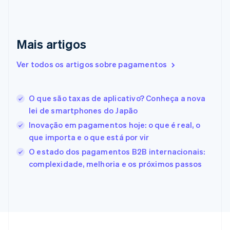
Emirados Árabes Unidos
English
Eslováquia
English
Mais artigos
Eslovênia
English
Italiano
Ver todos os artigos sobre pagamentos
Espanha
Español
English
Estados Unidos
O que são taxas de aplicativo? Conheça a nova
English
Español
简体中文
Estônia
lei de smartphones do Japão
English
Inovação em pagamentos hoje: o que é real, o
Finlândia
que importa e o que está por vir
English
Svenska
França
O estado dos pagamentos B2B internacionais:
Français
English
complexidade, melhoria e os próximos passos
Gibraltar
English
Grécia
English
Hungria
English