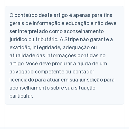
Alemanha
Deutsch
English
Austrália
O conteúdo deste artigo é apenas para fins
English
gerais de informação e educação e não deve
Áustria
ser interpretado como aconselhamento
Deutsch
English
Bélgica
jurídico ou tributário. A Stripe não garante a
Nederlands
Français
Deutsch
English
exatidão, integridade, adequação ou
Brasil
atualidade das informações contidas no
Português
English
Bulgária
artigo. Você deve procurar a ajuda de um
English
advogado competente ou contador
Canadá
English
Français
licenciado para atuar em sua jurisdição para
China continental
aconselhamento sobre sua situação
简体中文
English
Chipre
particular.
English
Croácia
English
Italiano
Dinamarca
English