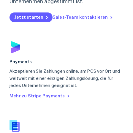
Österreich
Unternehmen abgestimmt ist.
Deutsch
English
Polen
Jetzt starten
Sales-Team kontaktieren
English
Portugal
Português
English
Rumänien
English
Schweden
Svenska
English
Schweiz
Payments
Deutsch
Français
Italiano
English
Akzeptieren Sie Zahlungen online, am POS vor Ort und
Singapur
English
简体中文
weltweit mit einer einzigen Zahlungslösung, die für
Slowakei
jedes Unternehmen geeignet ist.
English
Mehr zu Stripe Payments
Slowenien
English
Italiano
Sonderverwaltungsregion Hongkong,
China
English
简体中文
Spanien