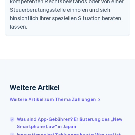
Estland
kompetenten Rechtsbeistands oder von einer
English
Steuerberatungsstelle einholen und sich
Festlandchina
hinsichtlich Ihrer speziellen Situation beraten
简体中文
English
Finnland
lassen.
English
Svenska
Frankreich
Français
English
Gibraltar
English
Griechenland
English
Indien
English
Weitere Artikel
Irland
English
Italien
Weitere Artikel zum Thema Zahlungen
Italiano
English
Japan
日本語
English
Was sind App-Gebühren? Erläuterung des „New
Kanada
Smartphone Law“ in Japan
English
Français
Innovationen bei Zahlungen heute: Was real ist,