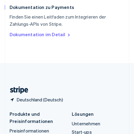
Español
English
Dokumentation zu Payments
Thailand
ไทย
English
Finden Sie einen Leitfaden zum Integrieren der
Tschechische Republik
Zahlungs-APIs von Stripe.
English
Ungarn
Dokumentation im Detail
English
Vereinigte Arabische Emirate
English
Vereinigte Staaten
English
Español
简体中文
Vereinigtes Königreich
English
Zypern
English
Deutschland (Deutsch)
Produkte und
Lösungen
Preisinformationen
Unternehmen
Preisinformationen
Start-ups