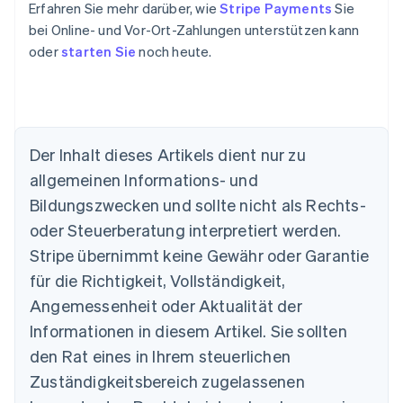
Erfahren Sie mehr darüber, wie
Stripe Payments
Sie
bei Online- und Vor-Ort-Zahlungen unterstützen kann
oder
starten Sie
noch heute.
Der Inhalt dieses Artikels dient nur zu
allgemeinen Informations- und
Australien
Bildungszwecken und sollte nicht als Rechts-
English
Belgien
oder Steuerberatung interpretiert werden.
Nederlands
Français
Deutsch
English
Stripe übernimmt keine Gewähr oder Garantie
Brasilien
für die Richtigkeit, Vollständigkeit,
Português
English
Bulgarien
Angemessenheit oder Aktualität der
English
Informationen in diesem Artikel. Sie sollten
Dänemark
English
den Rat eines in Ihrem steuerlichen
Deutschland
Zuständigkeitsbereich zugelassenen
Deutsch
English