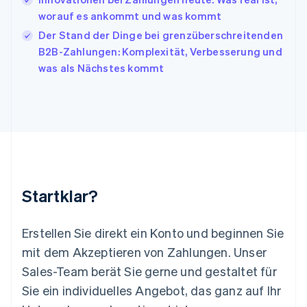
Kroatien
English
Italiano
worauf es ankommt und was kommt
Lettland
Der Stand der Dinge bei grenzüberschreitenden
English
B2B-Zahlungen: Komplexität, Verbesserung und
Liechtenstein
was als Nächstes kommt
Deutsch
English
Litauen
English
Luxemburg
Français
Deutsch
English
Malaysia
English
简体中文
Malta
English
Startklar?
Mexiko
Español
English
Neuseeland
Erstellen Sie direkt ein Konto und beginnen Sie
English
mit dem Akzeptieren von Zahlungen. Unser
Niederlande
Nederlands
English
Sales-Team berät Sie gerne und gestaltet für
Norwegen
Sie ein individuelles Angebot, das ganz auf Ihr
English