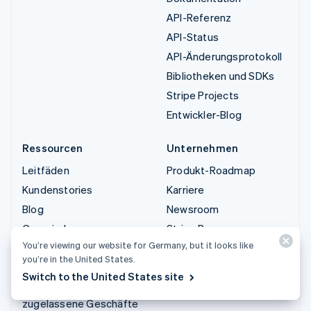
API-Referenz
API-Status
API-Änderungsprotokoll
Bibliotheken und SDKs
Stripe Projects
Entwickler-Blog
Ressourcen
Unternehmen
Leitfäden
Produkt-Roadmap
Kundenstories
Karriere
Blog
Newsroom
Gemeinde
Stripe Press
You’re viewing our website for Germany, but it looks like
Stripe Sessions
Sales-Team kontaktieren
you’re in the United States.
Datenschutz und AGB
Switch to the United States site
Eingeschränkte und nicht
zugelassene Geschäfte