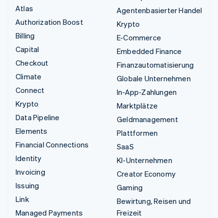
Atlas
Agentenbasierter Handel
Authorization Boost
Krypto
Billing
E-Commerce
Capital
Embedded Finance
Checkout
Finanzautomatisierung
Climate
Globale Unternehmen
Connect
In-App-Zahlungen
Krypto
Marktplätze
Data Pipeline
Geldmanagement
Elements
Plattformen
Financial Connections
SaaS
Identity
KI-Unternehmen
Invoicing
Creator Economy
Issuing
Gaming
Link
Bewirtung, Reisen und
Managed Payments
Freizeit