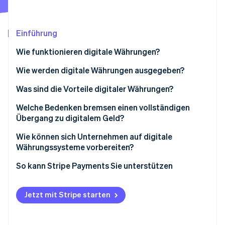
Betrugsprävention
Ecosystem
Atlas
Start-up-Gründung
Partner
Einführung
Stripe App-Marktplatz
Climate
Wie funktionieren digitale Währungen?
CO₂-Entnahme
Identity
Sie führen Buch
Wie werden digitale Währungen ausgegeben?
Online-Identitätsprüfung
Sie basieren auf zwei Eigentumsmodellen
Zentralbanken
Was sind die Vorteile digitaler Währungen?
Sie verifizieren Transaktionen
Regierungen
Welche Bedenken bremsen einen vollständigen
Übergang zu digitalem Geld?
Sie verwahren und verwenden digitales Geld
Privatunternehmen
Stripe-Sessions 2026
Wie können sich Unternehmen auf digitale
Erfahren Sie, wie Stripe Lösungen für die W
Währungssysteme vorbereiten?
Jetzt ansehen
So kann Stripe Payments Sie unterstützen
Jetzt mit Stripe starten