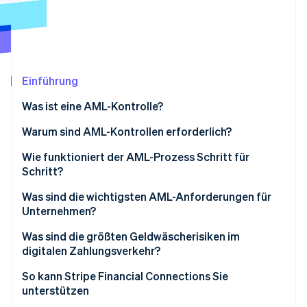
Betrugsprävention
Ecosystem
Atlas
Start-up-Gründung
Partner
Stripe App-Marktplatz
Climate
CO₂-Entnahme
Einführung
Identity
Online-Identitätsprüfung
Was ist eine AML-Kontrolle?
Warum sind AML-Kontrollen erforderlich?
Wie funktioniert der AML-Prozess Schritt für
Schritt?
Stripe-Sessions 2026
Identität verifizieren
Was sind die wichtigsten AML-Anforderungen für
Erfahren Sie, wie Stripe Lösungen für die W
Jetzt ansehen
Unternehmen?
Kundenrisiko bewerten
Ernennen Sie jemanden, der die AML-Bemühungen
Was sind die größten Geldwäscherisiken im
Überprüfen Sie risikoreiche Profile genauer
leitet
digitalen Zahlungsverkehr?
Verhalten kontinuierlich überwachen
Ihr Team schulen
Echtzeit-Zahlungen lassen keinen Spielraum für
So kann Stripe Financial Connections Sie
Fehler
unterstützen
Verdächtige Aktivitäten melden
Regelmäßig überprüfen und aktualisieren