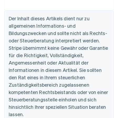
Australien
Der Inhalt dieses Artikels dient nur zu
English
allgemeinen Informations- und
Belgien
Nederlands
Français
Deutsch
English
Bildungszwecken und sollte nicht als Rechts-
Brasilien
oder Steuerberatung interpretiert werden.
Português
English
Bulgarien
Stripe übernimmt keine Gewähr oder Garantie
English
für die Richtigkeit, Vollständigkeit,
Dänemark
Angemessenheit oder Aktualität der
English
Deutschland
Informationen in diesem Artikel. Sie sollten
Deutsch
English
den Rat eines in Ihrem steuerlichen
Estland
Zuständigkeitsbereich zugelassenen
English
Festlandchina
kompetenten Rechtsbeistands oder von einer
简体中文
English
Steuerberatungsstelle einholen und sich
Finnland
English
Svenska
hinsichtlich Ihrer speziellen Situation beraten
Frankreich
lassen.
Français
English