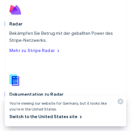
Schweden
Svenska
English
Schweiz
Deutsch
Français
Italiano
English
Radar
Singapur
English
简体中文
Bekämpfen Sie Betrug mit der geballten Power des
Slowakei
Stripe-Netzwerks.
English
Mehr zu Stripe Radar
Slowenien
English
Italiano
Sonderverwaltungsregion Hongkong,
China
English
简体中文
Spanien
Español
English
Dokumentation zu Radar
Thailand
ไทย
English
You’re viewing our website for Germany, but it looks like
Verwenden Sie Stripe Radar, um Ihr Unternehmen vor
Tschechische Republik
you’re in the United States.
Betrug zu schützen.
English
Switch to the United States site
Ungarn
Dokumentation im Detail
English
Vereinigte Arabische Emirate