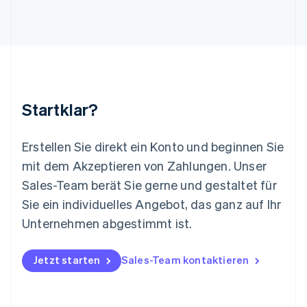
Luxemburg
Français
Deutsch
English
Malaysia
English
简体中文
Malta
English
Mexiko
Startklar?
Español
English
Neuseeland
English
Erstellen Sie direkt ein Konto und beginnen Sie
Niederlande
mit dem Akzeptieren von Zahlungen. Unser
Nederlands
English
Norwegen
Sales-Team berät Sie gerne und gestaltet für
English
Sie ein individuelles Angebot, das ganz auf Ihr
Österreich
Deutsch
English
Unternehmen abgestimmt ist.
Polen
English
Portugal
Jetzt starten
Sales-Team kontaktieren
Português
English
Rumänien
English