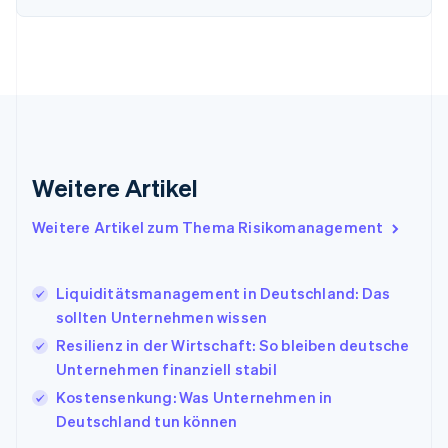
Gibraltar
English
Griechenland
English
Indien
English
Irland
English
Italien
Weitere Artikel
Italiano
English
Japan
Weitere Artikel zum Thema Risikomanagement
日本語
English
Kanada
English
Français
Liquiditätsmanagement in Deutschland: Das
Kroatien
sollten Unternehmen wissen
English
Italiano
Lettland
Resilienz in der Wirtschaft: So bleiben deutsche
English
Unternehmen finanziell stabil
Liechtenstein
Kostensenkung: Was Unternehmen in
Deutsch
English
Litauen
Deutschland tun können
English