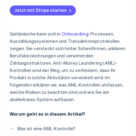
Betrug und Geldwäsche überschneiden sich
Jetzt mit Stripe starten
Strukturierte Transaktionen sind im großen
Maßstab schwerer zu erkennen
Regulatorische Fragmentierung schafft
Geldwäsche kann sich in
Onboarding
-Prozessen,
Schwachstellen
Auszahlungssystemen und Transaktionsprotokollen
zeigen. Sie versteckt sich hinter Scheinfirmen, unklaren
Krypto fügt eine weitere Ebene hinzu
Berufsbezeichnungen und verwirrenden
Sanktionsverstöße können unbemerkt bleiben
Zahlungsstrukturen. Anti-Money Laundering (AML)-
Kontrollen sind der Weg, um zu verhindern, dass Ihr
Das Risiko sieht nicht immer wie ein Risiko aus
Produkt in solche Aktivitäten verwickelt wird. Im
Folgenden erklären wir, was AML-Kontrollen umfassen,
welche Risiken zu beachten sind und wie Sie ein
skalierbares System aufbauen.
Worum geht es in diesem Artikel?
Was ist eine AML-Kontrolle?