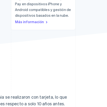
Pay en dispositivos iPhone y
Android compatibles y gestión de
dispositivos basados en la nube.
Más información
Stripe Sessions 2026
Descubre cómo Stripe
está construyendo la
infraestructura
económica para la IA.
Ver ahora
 se realizaron con tarjeta, lo que
s respecto a solo 10 años antes.