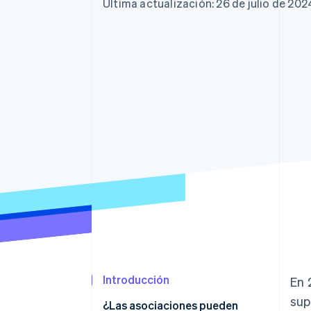
Authorization Boost
Data Pipeline
Última actualización: 26 de julio de 202
Optimizaciones de aceptación
Sincronización de d
Link
Proceso de compra acelerado
Financial Connections
Datos de ctas. financieras
vinculadas
Introducción
En 
sup
¿Las asociaciones pueden