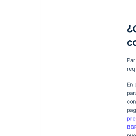
¿
c
Par
req
En 
par
con
pag
pre
BB
pue