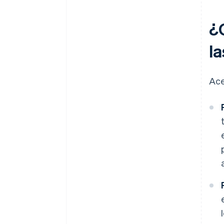
¿
l
Ace