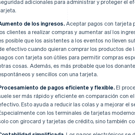
seguridad adicionales para administrar y proteger el e
tarjeta.
Aumento de los ingresos.
Aceptar pagos con tarjeta 
los clientes a realizar compras y aumentar así los ingre
es posible que los asistentes a los eventos no lleven su
de efectivo cuando quieran comprar los productos de la 
pagos con tarjeta son útiles para permitir compras es
otras cosas. Además, es más probable que los donant
espontáneos y sencillos con una tarjeta.
Procesamiento de pagos eficiente y flexible.
El proc
suele ser más rápido y eficiente en comparación con 
efectivo. Esto ayuda a reducir las colas y a mejorar el s
Especialmente con los terminales de tarjetas modernos
solo con girocard y tarjetas de crédito, sino también 
Contabilidad simplificada.
Los pagos electrónicos se