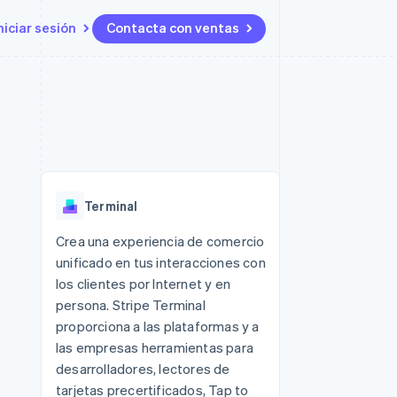
niciar sesión
Contacta con ventas
Recursos
Ecosystem
Contacto
 marketplaces
Más
Integraciones de aplicaciones
Socios
Contacta con ventas
Product roadmap
ento
Muestras de código
Stripe App Marketplace
Conviértete en socio
Descubre lo que viene
ataformas
Blog de desarrolladores
 platforms
Estado de la API
Radar
ncieros
Prevención de fraude
Terminal
Atlas
s y virtuales
Constitución de una startup
ro
Crea una experiencia de comercio
es
unificado en tus interacciones con
Climate
Eliminación de dióxido de
los clientes por Internet y en
carbono
persona. Stripe Terminal
Identity
proporciona a las plataformas y a
Verificación de identidad en
las empresas herramientas para
línea
desarrolladores, lectores de
tarjetas precertificados, Tap to