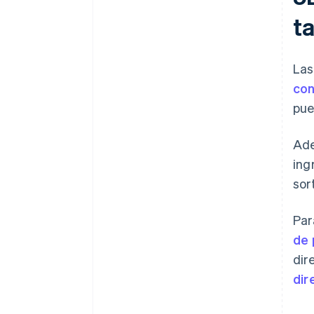
ta
Las
con
pue
Ade
ing
sor
Par
de 
dir
dir