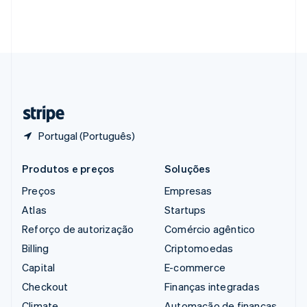
Singapura
English
简体中文
Suécia
Svenska
English
Suíça
Deutsch
Français
Italiano
English
Tailândia
ไทย
English
Portugal (Português)
Produtos e preços
Soluções
Preços
Empresas
Atlas
Startups
Reforço de autorização
Comércio agêntico
Billing
Criptomoedas
Capital
E-commerce
Checkout
Finanças integradas
Climate
Automação de finanças