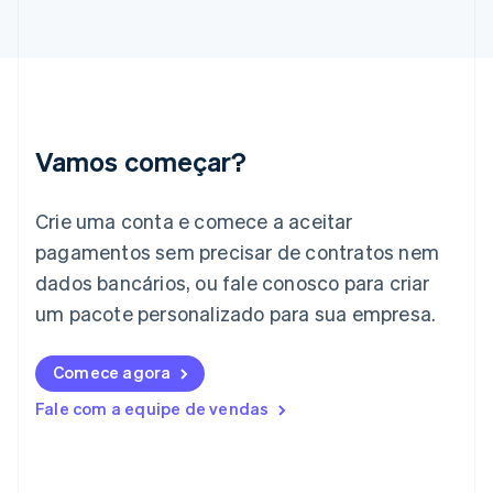
Grécia
English
Hungria
English
Índia
English
Irlanda
Vamos começar?
English
Itália
Crie uma conta e comece a aceitar
Italiano
English
Japão
pagamentos sem precisar de contratos nem
日本語
English
dados bancários, ou fale conosco para criar
Letônia
English
um pacote personalizado para sua empresa.
Liechtenstein
Deutsch
English
Comece agora
Lituânia
English
Fale com a equipe de vendas
Luxemburgo
Français
Deutsch
English
Malásia
English
简体中文