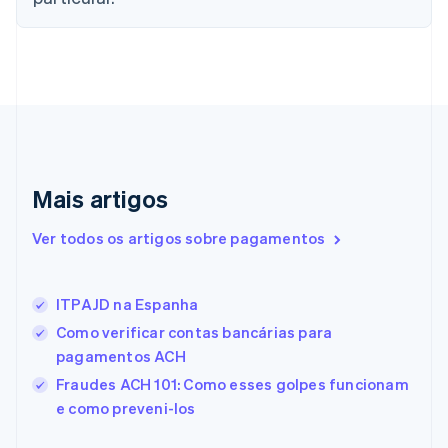
Croácia
English
Italiano
Dinamarca
English
Emirados Árabes Unidos
English
Eslováquia
English
Eslovênia
Mais artigos
English
Italiano
Espanha
Ver todos os artigos sobre pagamentos
Español
English
Estados Unidos
English
Español
简体中文
Estônia
ITPAJD na Espanha
English
Como verificar contas bancárias para
Finlândia
pagamentos ACH
English
Svenska
França
Fraudes ACH 101: Como esses golpes funcionam
Français
English
e como preveni-los
Gibraltar
English