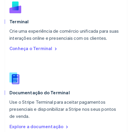
Malta
English
México
Español
English
Terminal
Noruega
Crie uma experiência de comércio unificada para suas
English
interações online e presenciais com os clientes.
Nova Zelândia
English
Conheça o Terminal
Países Baixos
Nederlands
English
Polônia
English
Portugal
Português
English
RAE de Hong Kong, China
Documentação do Terminal
English
简体中文
Reino Unido
Use o Stripe Terminal para aceitar pagamentos
English
presenciais e disponibilizar a Stripe nos seus pontos
República Tcheca
de venda.
English
Romênia
Explore a documentação
English