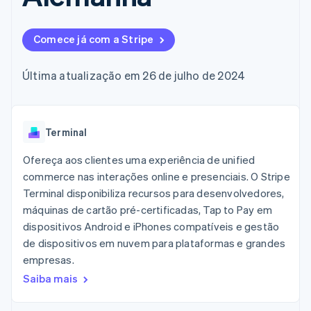
flexíveis de IU
Recognition
Marketplaces
Gerenciar assinaturas
Formas de
Automação
Plano de ação do
Gestão dos valores
Ofereça cobrança por
pagamento
contábil
produto
Plataformas
uso
Comece já com a Stripe
Acesso a mais
Stripe Sigma
Conferência anual das
SaaS
Emita cartões
de 125
Relatórios
sessões
respaldados por
Terminal
personalizados
Carreiras
stablecoins
Última atualização em 26 de julho de 2024
Pagamentos
Data Pipeline
Sala de imprensa
Provisione e gerencie
presenciais
Sincronização
Stripe Press
serviços com agentes
Por setor
Authorization
de dados
Boost
Otimizações
Terminal
Empresas de IA
de aceitação
Economia de criadores
Contato
Recursos
Link
Ofereça aos clientes uma experiência de unified
Checkout
Jogos
Fale com a equipe de
commerce nas interações online e presenciais. O Stripe
Hospitalidade, viagens
Integrações de
acelerado
vendas
Terminal disponibiliza recursos para desenvolvedores,
e lazer
aplicativos
Financial
Seja um parceiro
Seguros
Exemplos de códigos
máquinas de cartão pré-certificadas, Tap to Pay em
Connections
Mídia e entretenimento
Blog de
Dados de
dispositivos Android e iPhones compatíveis e gestão
desenvolvedores
contas
de dispositivos em nuvem para plataformas e grandes
Organizações sem fins
Status da API
vinculadas
lucrativos
empresas.
Serviços profissionais
Saiba mais
Setor público
Mais
Varejo
Product roadmap