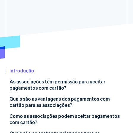
Veja o que está chegando
Radar
Ecossistema
Prevenção de fraudes
Parceiros
Atlas
Stripe App Marketplace
Incorporação de startups
Climate
Remoção de carbono
Identity
Verificação de identidade
Introdução
As associações têm permissão para aceitar
pagamentos com cartão?
Stripe Sessions 2026
Quais são as vantagens dos pagamentos com
Veja como a Stripe está construindo a infraestrutura econ
cartão para as associações?
Assista agora
Como as associações podem aceitar pagamentos
com cartão?