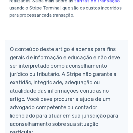
realizadas. Saiba mais sobre as
tarifas de transação
usando o Stripe Terminal, que são os custos incorridos
para processar cada transação.
Alemanha
Deutsch
English
Austrália
English
O conteúdo deste artigo é apenas para fins
Áustria
gerais de informação e educação e não deve
Deutsch
English
Bélgica
ser interpretado como aconselhamento
Nederlands
Français
Deutsch
English
jurídico ou tributário. A Stripe não garante a
Brasil
exatidão, integridade, adequação ou
Português
English
Bulgária
atualidade das informações contidas no
English
artigo. Você deve procurar a ajuda de um
Canadá
advogado competente ou contador
English
Français
China continental
licenciado para atuar em sua jurisdição para
简体中文
English
aconselhamento sobre sua situação
Chipre
English
particular.