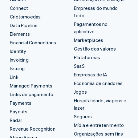
Connect
Empresas do mundo
todo
Criptomoedas
Pagamentos no
Data Pipeline
aplicativo
Elements
Marketplaces
Financial Connections
Gestão dos valores
Identity
Plataformas
Invoicing
SaaS
Issuing
Empresas de IA
Link
Economia de criadores
Managed Payments
Jogos
Links de pagamento
Hospitalidade, viagens e
Payments
lazer
Payouts
Seguros
Radar
Mídia e entretenimento
Revenue Recognition
Organizações sem fins
Stripe Sigma