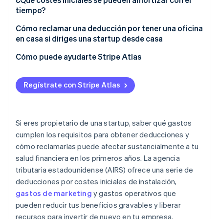
tiempo?
Cómo reclamar una deducción por tener una oficina
en casa si diriges una startup desde casa
Elige tu método de deducción
Cómo puede ayudarte Stripe Atlas
Calcula tu deducción
Registro con Atlas
Regístrate con Stripe Atlas
Informa de tu deducción en tu declaración de
Aceptar pagos y operaciones bancarias antes de
impuestos
tener el EIN
Mantén registros minuciosos
Compra de acciones iniciales sin efectivo
Si eres propietario de una startup, saber qué gastos
cumplen los requisitos para obtener deducciones y
Presentación automática de la elección fiscal 83(b)
cómo reclamarlas puede afectar sustancialmente a tu
Documentación legal para empresas de primer nivel
salud financiera en los primeros años. La agencia
tributaria estadounidense (AIRS) ofrece una serie de
Un año gratis de Stripe Payments, más 50 000 $ en
deducciones por costes iniciales de instalación,
créditos y descuentos para socios
gastos de marketing
y gastos operativos que
pueden reducir tus beneficios gravables y liberar
recursos para invertir de nuevo en tu empresa.