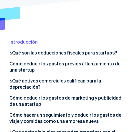
Sector público
Radar
Comercio minorista
Prevención de fraude
Atlas
Constitución de una startup
Ecosystem
Climate
Introducción
Eliminación de dióxido de carbono
Socios
Stripe App Marketplace
Identity
¿Qué son las deducciones fiscales para startups?
Verificación de identidad en línea
Cómo deducir los gastos previos al lanzamiento de
una startup
¿Qué activos comerciales califican para la
depreciación?
Stripe Sessions 2026
Descubre cómo Stripe está construyendo la infraestructu
Cómo deducir los gastos de marketing y publicidad
para la IA.
de una startup
Ver ahora
Cómo hacer un seguimiento y deducir los gastos de
viaje y comidas como una empresa nueva
¿Qué costes iniciales se pueden amortizar con el