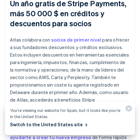
Un año gratis de Stripe Payments,
más 50 000 $ en créditos y
descuentos para socios
Atlas colabora con
socios de primer nivel
para ofrecer
a sus fundadores descuentos y créditos exclusivos.
Estos incluyen descuentos en herramientas esenciales
para ingeniería, impuestos, finanzas, cumplimiento de
la normativa y operaciones, de la mano de líderes del
sector como AWS, Carta y Perplexity. También te
proporcionamos sin coste tu agente registrado en
Delaware durante el primer año. Además, como usuario
de Atlas, accederás a beneficios Stripe
adicionales,como hasta un año de procesamiento de
You’re viewing our website for Spain, but it looks like you’re
pagos gratuito por un volumen de hasta 100 000 $.
in the United States.
Switch to the United States site
Obtén más información sobre cómo Atlas puede
ayudarte a crear tu nueva empresa
de forma rápida