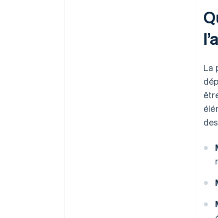
Qu
l
La 
dép
êtr
élé
des