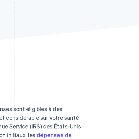
Stripe Sessions 2026
Découvrez comment
Stripe construit
l’infrastructure
économique de l’IA.
Regarder la vidéo
enses sont éligibles à des
t considérable sur votre santé
nue Service (IRS) des États-Unis
n initiaux, les
dépenses de