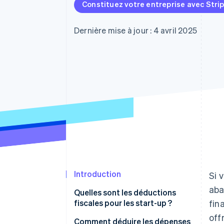
Authorization Boost
Constituez votre entreprise avec Stri
Acceptation optimisée
Link
Paiements accélérés
Dernière mise à jour : 4 avril 2025
Financial Connections
Comptes financiers associés
Introduction
Si 
aba
Quelles sont les déductions
fiscales pour les start-up ?
fin
off
Comment déduire les dépenses