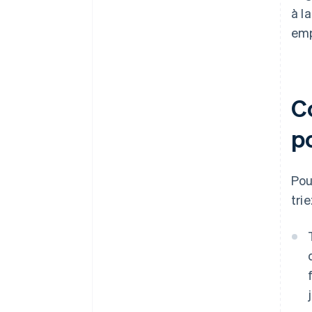
Une année gratuite de Stripe
à l
Payments, plus de 50 000 $ en
emp
crédits et remises partenaires
C
p
Pou
tri