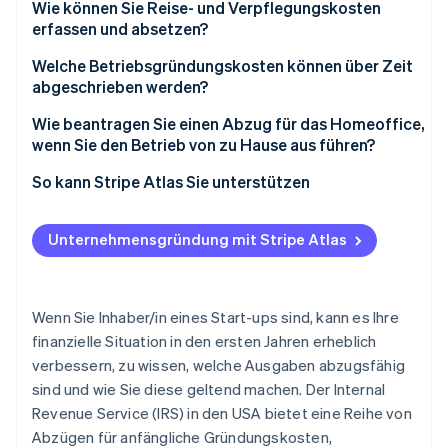
Wie können Sie Reise- und Verpflegungskosten
erfassen und absetzen?
Welche Betriebsgründungskosten können über Zeit
abgeschrieben werden?
Wie beantragen Sie einen Abzug für das Homeoffice,
wenn Sie den Betrieb von zu Hause aus führen?
Abzugsmethode wählen
So kann Stripe Atlas Sie unterstützen
Abzug berechnen
Bei Atlas eine Unternehmensgründung beantragen
Unternehmensgründung mit Stripe Atlas
Steuerabzug in der Steuererklärung angeben
Zahlungen und Bankgeschäfte vor Erhalt der EIN-
Nummer nutzen
Führen Sie sorgfältig Buch
Gründungsaktien ohne Einsatz eigener Mittel
Wenn Sie Inhaber/in eines Start-ups sind, kann es Ihre
erwerben
finanzielle Situation in den ersten Jahren erheblich
verbessern, zu wissen, welche Ausgaben abzugsfähig
Automatische Einreichung des 83(b)-Steuerformulars
sind und wie Sie diese geltend machen. Der Internal
Hochwertige rechtliche Unternehmensdokumente
Revenue Service (IRS) in den USA bietet eine Reihe von
Abzügen für anfängliche Gründungskosten,
Ein Jahr Stripe Payments kostenlos, plus