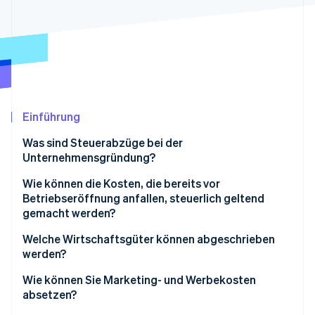
Betrugsprävention
Ecosystem
Atlas
Start-up-Gründung
Partner
Stripe App-Marktplatz
Climate
CO₂-Entnahme
Identity
Online-Identitätsprüfung
Einführung
Was sind Steuerabzüge bei der
Unternehmensgründung?
Wie können die Kosten, die bereits vor
Stripe-Sessions 2026
Betriebseröffnung anfallen, steuerlich geltend
Erfahren Sie, wie Stripe Lösungen für die W
gemacht werden?
Jetzt ansehen
Welche Wirtschaftsgüter können abgeschrieben
werden?
Wie können Sie Marketing- und Werbekosten
absetzen?