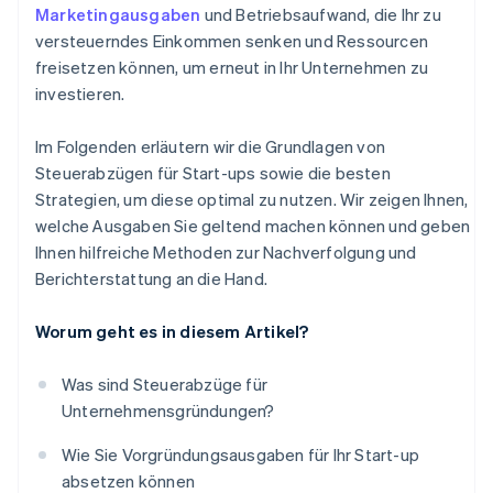
Marketingausgaben
und Betriebsaufwand, die Ihr zu
Partnergutschriften und Rabatte im Wert von 50.000
versteuerndes Einkommen senken und Ressourcen
USD
freisetzen können, um erneut in Ihr Unternehmen zu
investieren.
Im Folgenden erläutern wir die Grundlagen von
Steuerabzügen für Start-ups sowie die besten
Strategien, um diese optimal zu nutzen. Wir zeigen Ihnen,
welche Ausgaben Sie geltend machen können und geben
Ihnen hilfreiche Methoden zur Nachverfolgung und
Berichterstattung an die Hand.
Worum geht es in diesem Artikel?
Was sind Steuerabzüge für
Unternehmensgründungen?
Wie Sie Vorgründungsausgaben für Ihr Start-up
absetzen können