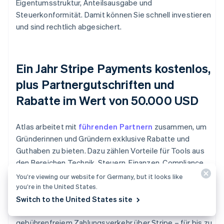
Eigentumsstruktur, Anteilsausgabe und
Steuerkonformität. Damit können Sie schnell investieren
und sind rechtlich abgesichert.
Ein Jahr Stripe Payments kostenlos,
plus Partnergutschriften und
Rabatte im Wert von 50.000 USD
Atlas arbeitet mit
führenden Partnern
zusammen, um
Gründerinnen und Gründern exklusive Rabatte und
Guthaben zu bieten. Dazu zählen Vorteile für Tools aus
den Bereichen Technik, Steuern, Finanzen, Compliance
und Geschäftsbetrieb, unter anderem von AWS, Carta
You’re viewing our website for Germany, but it looks like
und Perplexity. Zusätzlich erhalten Sie im ersten Jahr
you’re in the United States.
einen kostenlosen Delaware Registered Agent. Als Atlas-
Switch to the United States site
Nutzer/in profitieren Sie darüber hinaus von
gebührenfreiem Zahlungsverkehr über Stripe – für bis zu