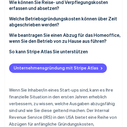
Wie können Sie Reise- und Verpflegungskosten
erfassen und absetzen?
Welche Betriebsgründungskosten können über Zeit
abgeschrieben werden?
Wie beantragen Sie einen Abzug für das Homeoffice,
wenn Sie den Betrieb von zu Hause aus führen?
Abzugsmethode wählen
So kann Stripe Atlas Sie unterstützen
Abzug berechnen
Bei Atlas eine Unternehmensgründung beantragen
Unternehmensgründung mit Stripe Atlas
Steuerabzug in der Steuererklärung angeben
Zahlungen und Bankgeschäfte vor Erhalt der EIN-
Nummer nutzen
Führen Sie sorgfältig Buch
Gründungsaktien ohne Einsatz eigener Mittel
Wenn Sie Inhaber/in eines Start-ups sind, kann es Ihre
erwerben
finanzielle Situation in den ersten Jahren erheblich
verbessern, zu wissen, welche Ausgaben abzugsfähig
Automatische Einreichung des 83(b)-Steuerformulars
sind und wie Sie diese geltend machen. Der Internal
Hochwertige rechtliche Unternehmensdokumente
Revenue Service (IRS) in den USA bietet eine Reihe von
Abzügen für anfängliche Gründungskosten,
Ein Jahr Stripe Payments kostenlos, plus