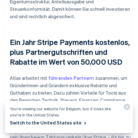
Eigentumsstruktur, Anteilsausgabe und
Steuerkonformität. Damit können Sie schnell investieren
und sind rechtlich abgesichert.
Ein Jahr Stripe Payments kostenlos,
plus Partnergutschriften und
Rabatte im Wert von 50.000 USD
Atlas arbeitet mit
führenden Partnern
zusammen, um
Gründerinnen und Gründern exklusive Rabatte und
Guthaben zu bieten. Dazu zählen Vorteile für Tools aus
den Bereichen Technik, Steuern, Finanzen, Compliance
und Geschäftsbetrieb, unter anderem von AWS, Carta
You’re viewing our website for Belgium, but it looks like
und Perplexity. Zusätzlich erhalten Sie im ersten Jahr
you’re in the United States.
einen kostenlosen Delaware Registered Agent. Als Atlas-
Switch to the United States site
Nutzer/in profitieren Sie darüber hinaus von
gebührenfreiem Zahlungsverkehr über Stripe – für bis zu