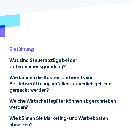
Betrugsprävention
Ecosystem
Atlas
Start-up-Gründung
Partner
Stripe App-Marktplatz
Climate
CO₂-Entnahme
Identity
Online-Identitätsprüfung
Einführung
Was sind Steuerabzüge bei der
Unternehmensgründung?
Wie können die Kosten, die bereits vor
Stripe-Sessions 2026
Betriebseröffnung anfallen, steuerlich geltend
Erfahren Sie, wie Stripe Lösungen für die Wirts
gemacht werden?
Jetzt ansehen
Welche Wirtschaftsgüter können abgeschrieben
werden?
Wie können Sie Marketing- und Werbekosten
absetzen?