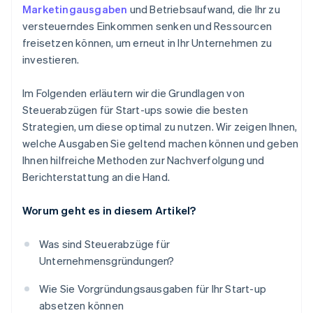
Marketingausgaben
und Betriebsaufwand, die Ihr zu
Partnergutschriften und Rabatte im Wert von 50.000
versteuerndes Einkommen senken und Ressourcen
USD
freisetzen können, um erneut in Ihr Unternehmen zu
investieren.
Im Folgenden erläutern wir die Grundlagen von
Steuerabzügen für Start-ups sowie die besten
Strategien, um diese optimal zu nutzen. Wir zeigen Ihnen,
welche Ausgaben Sie geltend machen können und geben
Ihnen hilfreiche Methoden zur Nachverfolgung und
Berichterstattung an die Hand.
Worum geht es in diesem Artikel?
Was sind Steuerabzüge für
Unternehmensgründungen?
Wie Sie Vorgründungsausgaben für Ihr Start-up
absetzen können