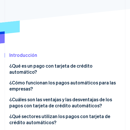
Sector público
Radar
Comercio minorista
Prevención de fraude
Atlas
Constitución de una startup
Ecosystem
Climate
Eliminación de dióxido de carbono
Socios
Stripe App Marketplace
Identity
Introducción
Verificación de identidad en línea
¿Qué es un pago con tarjeta de crédito
automático?
¿Cómo funcionan los pagos automáticos para las
empresas?
Stripe Sessions 2026
Descubre cómo Stripe está construyendo la infraestructu
¿Cuáles son las ventajas y las desventajas de los
para la IA.
pagos con tarjeta de crédito automáticos?
Ver ahora
Ventajas
¿Qué sectores utilizan los pagos con tarjeta de
crédito automáticos?
Desventajas