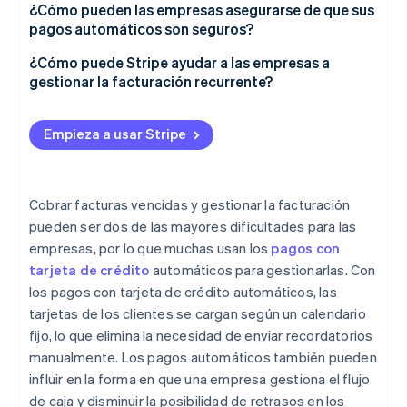
Software como servicio (SaaS)
¿Cómo pueden las empresas asegurarse de que sus
pagos automáticos son seguros?
Cajas de suscripciones y clubes de afiliación
Cumplir con los requisitos de PCI DSS
¿Cómo puede Stripe ayudar a las empresas a
Transmisión de contenido multimedia y noticias
gestionar la facturación recurrente?
Trabajar con proveedores de servicios de pago de
Servicios públicos y telecomunicaciones
confianza
Modelos de suscripción flexibles
Empieza a usar Stripe
Plataformas de aprendizaje en línea
Usar la autenticación adecuada
Páginas de pago integradas
Enviar notificaciones de compra
Actualizaciones automáticas de tarjetas
Cobrar facturas vencidas y gestionar la facturación
Crear políticas claras de cancelación y reembolso
Funciones de recuperación de ingresos
pueden ser dos de las mayores dificultades para las
empresas, por lo que muchas usan los
pagos con
Realizar auditorías de seguridad periódicas
Manejo avanzado para el prorrateo
tarjeta de crédito
automáticos para gestionarlas. Con
Análisis detallados e información
los pagos con tarjeta de crédito automáticos, las
tarjetas de los clientes se cargan según un calendario
Diseño pensado para el desarrollador
fijo, lo que elimina la necesidad de enviar recordatorios
Soporte internacional y local
manualmente. Los pagos automáticos también pueden
influir en la forma en que una empresa gestiona el flujo
Seguridad y cumplimiento de la normativa
de caja y disminuir la posibilidad de retrasos en los