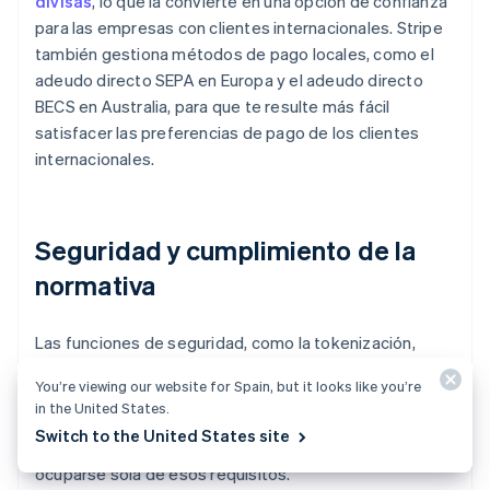
divisas
, lo que la convierte en una opción de confianza
para las empresas con clientes internacionales. Stripe
también gestiona métodos de pago locales, como el
adeudo directo SEPA en Europa y el adeudo directo
BECS en Australia, para que te resulte más fácil
satisfacer las preferencias de pago de los clientes
internacionales.
Seguridad y cumplimiento de la
normativa
Las funciones de seguridad, como la tokenización,
sustituyen los datos sin procesar de la tarjeta por
You’re viewing our website for Spain, but it looks like you’re
identificadores seguros para reducir tu posible
in the United States.
exposición. Además, Stripe cumple plenamente con la
Switch to the United States site
normativa PCI DSS, por lo que tu empresa no tiene que
ocuparse sola de esos requisitos.