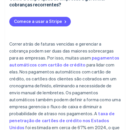
Streaming de mídia e notícias
cobranças recorrentes?
Trabalhe com provedores de pagamento confiáveis
Serviços públicos e telecomunicações
Modelos de assinatura flexíveis
Use uma autenticação adequada
Comece a usar a Stripe
Plataformas de aprendizagem online
Páginas de pagamento integradas
Envie notificações de compra
Atualizações automáticas de cartão
Crie políticas claras de cancelamento e reembolso
Correr atrás de faturas vencidas e gerenciar a
Recursos de recuperação de receitas
cobrança podem ser duas das maiores sobrecargas
Realize regularmente auditorias de segurança
para as empresas. Por isso, muitas usam
pagamentos
Tratamento avançado de cálculos proporcionais
automáticos com cartão de crédito
para lidar com
Análises e insights detalhados
elas. Nos pagamentos automáticos com cartão de
crédito, os cartões dos clientes são cobrados em um
Projeto com foco no desenvolvedor
cronograma definido, eliminando a necessidade de
Suporte internacional e local
envio manual de lembretes. Os pagamentos
automáticos também podem definir a forma como uma
Segurança e conformidade
empresa gerencia o fluxo de caixa e diminuir a
probabilidade de atraso nos pagamentos. A
taxa de
penetração de cartões de crédito nos Estados
Unidos
foi estimada em cerca de 67% em 2024, o que