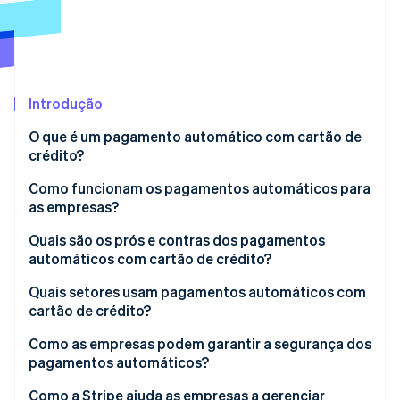
Veja o que está chegando
Radar
Ecossistema
Prevenção de fraudes
Parceiros
Atlas
Stripe App Marketplace
Incorporação de startups
Introdução
Climate
O que é um pagamento automático com cartão de
Remoção de carbono
crédito?
Identity
Verificação de identidade
Como funcionam os pagamentos automáticos para
as empresas?
Quais são os prós e contras dos pagamentos
automáticos com cartão de crédito?
Stripe Sessions 2026
Vantagens
Quais setores usam pagamentos automáticos com
Veja como a Stripe está construindo a infraestrutura econ
cartão de crédito?
Assista agora
Desvantagens
Software como serviço (SaaS)
Como as empresas podem garantir a segurança dos
pagamentos automáticos?
Caixas de assinatura e clubes de associação
Siga os requisitos do PCI DSS
Como a Stripe ajuda as empresas a gerenciar