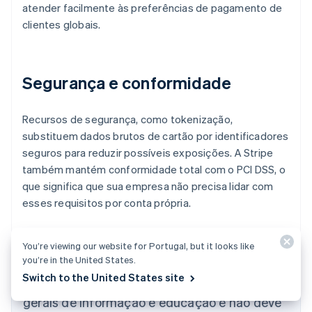
atender facilmente às preferências de pagamento de
clientes globais.
Segurança e conformidade
Recursos de segurança, como tokenização,
substituem dados brutos de cartão por identificadores
seguros para reduzir possíveis exposições. A Stripe
também mantém conformidade total com o PCI DSS, o
que significa que sua empresa não precisa lidar com
esses requisitos por conta própria.
You’re viewing our website for Portugal, but it looks like
Alemanha
you’re in the United States.
Deutsch
English
Switch to the United States site
Austrália
O conteúdo deste artigo é apenas para fins
English
gerais de informação e educação e não deve
Áustria