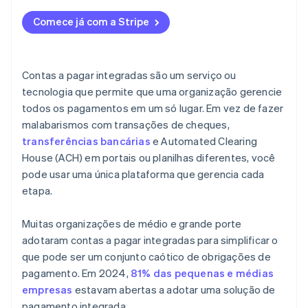
Segurança forte
Compatibilidade do sistema
Notificações e atualizações
Educação e organizações sem fins lucrativos
Comece já com a Stripe
Funcionalidades globais de pagamento
Treinamento de pessoal
Construção e gestão imobiliária
Suporte para diferentes formas de pagamento
Onboarding de fornecedores
Planos de saúde e clínicas
Contas a pagar integradas são um serviço ou
Dados imprecisos
tecnologia que permite que uma organização gerencie
Hotelaria e gestão de eventos
todos os pagamentos em um só lugar. Em vez de fazer
Investimento inicial
malabarismos com transações de cheques,
Proteção de dados
transferências bancárias
e Automated Clearing
House (ACH) em portais ou planilhas diferentes, você
pode usar uma única plataforma que gerencia cada
etapa.
Muitas organizações de médio e grande porte
adotaram contas a pagar integradas para simplificar o
que pode ser um conjunto caótico de obrigações de
pagamento. Em 2024,
81% das pequenas e médias
empresas
estavam abertas a adotar uma solução de
pagamento integrada.