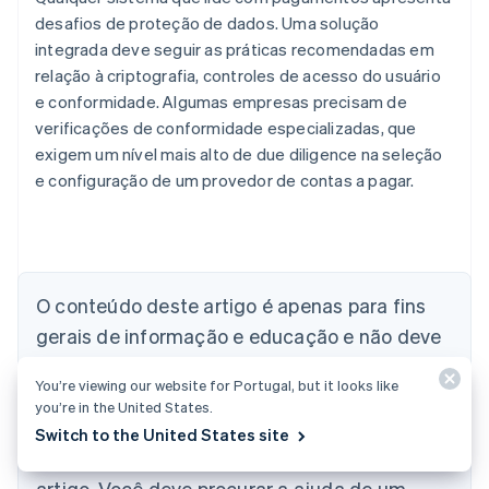
desafios de proteção de dados. Uma solução
integrada deve seguir as práticas recomendadas em
relação à criptografia, controles de acesso do usuário
e conformidade. Algumas empresas precisam de
verificações de conformidade especializadas, que
exigem um nível mais alto de due diligence na seleção
e configuração de um provedor de contas a pagar.
Alemanha
Deutsch
English
Austrália
O conteúdo deste artigo é apenas para fins
English
gerais de informação e educação e não deve
Áustria
ser interpretado como aconselhamento
Deutsch
English
You’re viewing our website for Portugal, but it looks like
Bélgica
jurídico ou tributário. A Stripe não garante a
you’re in the United States.
Nederlands
Français
Deutsch
English
exatidão, integridade, adequação ou
Brasil
Switch to the United States site
atualidade das informações contidas no
Português
English
Bulgária
artigo. Você deve procurar a ajuda de um