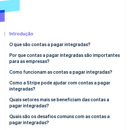
Veja o que está chegando
Radar
Ecossistema
Prevenção de fraudes
Parceiros
Atlas
Stripe App Marketplace
Incorporação de startups
Introdução
Climate
O que são contas a pagar integradas?
Remoção de carbono
Por que contas a pagar integradas são importantes
Identity
Verificação de identidade
para as empresas?
Economia de tempo
Como funcionam as contas a pagar integradas?
Dados previsíveis
Dados do beneficiário
Como a Stripe pode ajudar com contas a pagar
integradas?
Redução do risco de erros
Pagamentos em lote
Stripe Sessions 2026
Plataforma completa
Quais setores mais se beneficiam das contas a
Veja como a Stripe está construindo a infraestrutura econ
Relacionamentos mais fortes com fornecedores
Roteamento automático
Assista agora
pagar integradas?
Automação e APIs
Capacidade de expansão
Aprovações
Logística e transporte
Quais são os desafios comuns com as contas a
Reconciliação fácil
pagar integradas?
Registros de transações
Mídia e agências de publicidade