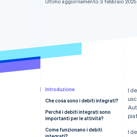
Ultimo aggiornamento: 3 febbraio 2025
Link
Pagamento accelerato
Financial Connections
Conti finanziari collegati
Introduzione
I d
usc
Che cosa sono i debiti integrati?
Aut
Perché i debiti integrati sono
pia
importanti per le attività?
Risparmio di tempo
Come funzionano i debiti
I d
integrati?