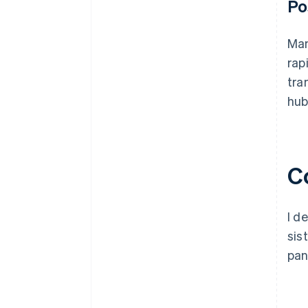
Po
Man
rap
tra
hub
C
I d
sis
pan