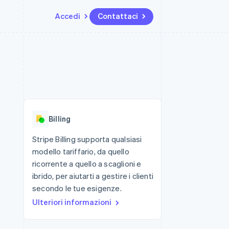
Accedi
Contattaci
Risorse
Ecosistema
Recapiti
me e marketplace
Altro
Integrazioni app
Partner
Contattaci
Product roadmap
ns
Esempi di codice
Stripe App Marketplace
Diventa nostro partner
Scopri cosa ti aspetta
 piattaforme
Blog per sviluppatori
 platforms
ibero
Stato dell'API
Radar
ari integrati
Prevenzione delle frodi
Billing
 fisiche
Atlas
Costituzione di start-up
Stripe Billing supporta qualsiasi
modello tariffario, da quello
Climate
Rimozione del carbonio
ricorrente a quello a scaglioni e
ibrido, per aiutarti a gestire i clienti
Identity
Verifica online dell'identità
secondo le tue esigenze.
Ulteriori informazioni