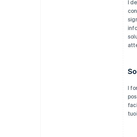
I d
con
sig
inf
sol
att
So
I f
pos
fac
tuo