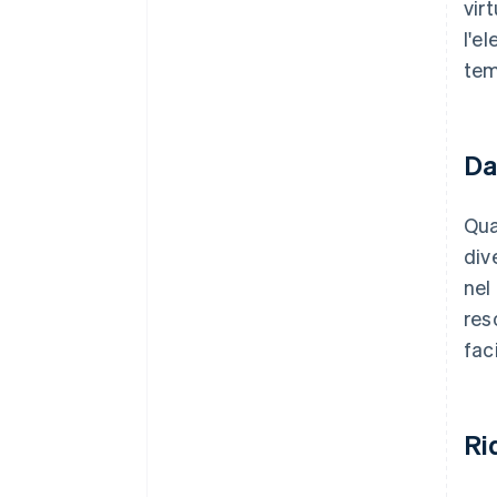
vir
l'e
tem
Da
Qua
div
nel
res
fac
Ri