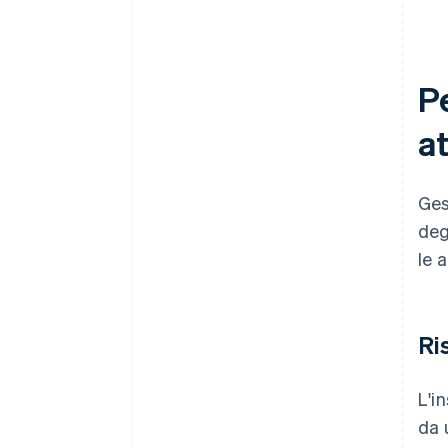
Pe
at
Ges
deg
le 
Ri
L'i
da 