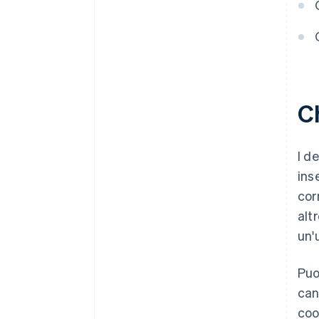
Ch
I d
ins
cor
alt
un'
Puoi
can
coo