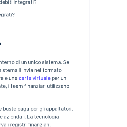
ebiti integrati?
egrati?
?
'interno di un unico sistema. Se
 sistema li invia nel formato
re e una
carta virtuale
per un
, i team finanziari utilizzano
 le buste paga per gli appaltatori,
e aziendali. La tecnologia
 i registri finanziari.