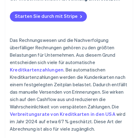
Vertrauenswürdige Zahlungsdienstleister
Energie- und Telekommunikationsanbieter
Flexible Abo-Modelle
Ordnungsgemäße Authentifizierung verwenden
Starten Sie durch mit Stripe
Online-Lernplattformen
Integrierte Zahlungsseiten
Kaufbenachrichtigungen senden
Automatische Kartenaktualisierungen
Klare Storno- und Rückerstattungsrichtlinien
Das Rechnungswesen und die Nachverfolgung
formulieren
Funktionen zur Umsatzsicherung
überfälliger Rechnungen gehören zu den größten
Belastungen für Unternehmen. Aus diesem Grund
Regelmäßige Sicherheitsaudits
Erweiterte anteilmäßige Verrechnung
entscheiden sich viele für automatische
Umfassende Analysen und Einblicke
Kreditkartenzahlungen
. Bei automatischen
Kreditkartenzahlungen werden die Kundenkarten nach
Entwicklerorientiertes Design
einem festgelegten Zeitplan belastet. Dadurch entfällt
Internationaler und lokaler Support
das manuelle Versenden von Erinnerungen. Sie wirken
sich auf den Cashflow aus und reduzieren die
Sicherheit und Compliance
Wahrscheinlichkeit von verspäteten Zahlungen. Die
Verbreitungsrate von Kreditkarten in den USA
wird
im Jahr 2024 auf etwa 67 % geschätzt. Diese Art der
Abrechnung ist also für viele zugänglich.