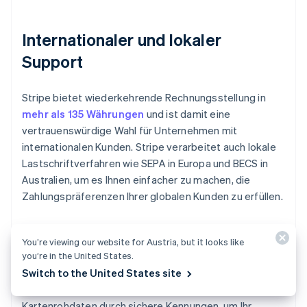
Internationaler und lokaler
Support
Stripe bietet wiederkehrende Rechnungsstellung in
mehr als 135 Währungen
und ist damit eine
vertrauenswürdige Wahl für Unternehmen mit
internationalen Kunden. Stripe verarbeitet auch lokale
Lastschriftverfahren wie SEPA in Europa und BECS in
Australien, um es Ihnen einfacher zu machen, die
Zahlungspräferenzen Ihrer globalen Kunden zu erfüllen.
You’re viewing our website for Austria, but it looks like
Sicherheit und Compliance
you’re in the United States.
Switch to the United States site
Sicherheitsfunktionen wie Tokenisierung ersetzen
Kartenrohdaten durch sichere Kennungen, um Ihr