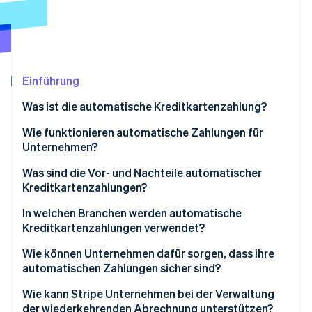
Betrugsprävention
Ecosystem
Atlas
Start-up-Gründung
Partner
Stripe App-Marktplatz
Climate
CO₂-Entnahme
Einführung
Identity
Was ist die automatische Kreditkartenzahlung?
Online-Identitätsprüfung
Wie funktionieren automatische Zahlungen für
Unternehmen?
Was sind die Vor- und Nachteile automatischer
Kreditkartenzahlungen?
Stripe-Sessions 2026
Erfahren Sie, wie Stripe Lösungen für die Wirts
Vorteile
In welchen Branchen werden automatische
Jetzt ansehen
Kreditkartenzahlungen verwendet?
Nachteile
Software-as-a-Service (SaaS)
Wie können Unternehmen dafür sorgen, dass ihre
automatischen Zahlungen sicher sind?
Abo-Boxen und Mitgliederclubs
Einhaltung der PCI DSS-Anforderungen
Wie kann Stripe Unternehmen bei der Verwaltung
Medien- und Nachrichtenstreaming
der wiederkehrenden Abrechnung unterstützen?