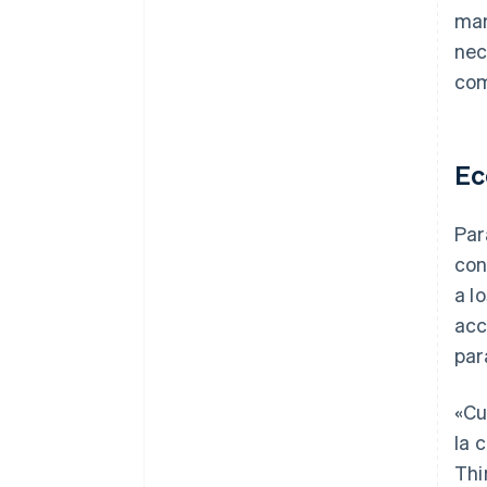
mar
nec
com
Ec
Par
con
a l
acc
par
«Cu
la 
Thi