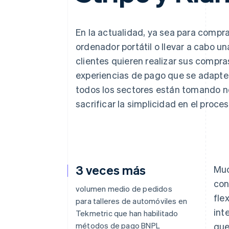
Authorization Boost
Data Pipeline
Optimizaciones de aceptación
Sincronización de d
Link
Proceso de compra acelerado
En la actualidad, ya sea para compr
Financial Connections
ordenador portátil o llevar a cabo u
Datos de ctas. financieras
vinculadas
clientes quieren realizar sus compra
experiencias de pago que se adapten
todos los sectores están tomando not
sacrificar la simplicidad en el proc
3 veces más
Muc
con
volumen medio de pedidos
fle
para talleres de automóviles en
int
Tekmetric que han habilitado
métodos de pago BNPL
que