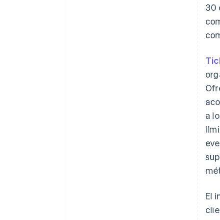
30 
com
com
Tic
org
Ofr
aco
a l
lím
eve
sup
mét
El 
cli