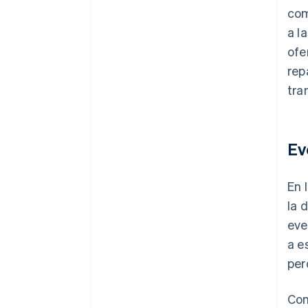
com
a l
ofe
rep
tra
Ev
En 
la 
eve
a e
per
Con