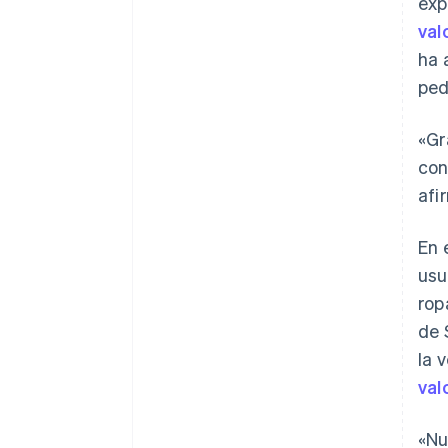
exp
val
ha 
ped
«Gr
con
afi
En 
usu
rop
de 
la 
val
«Nu