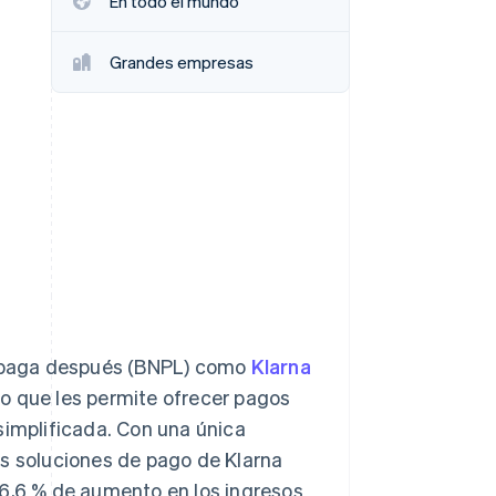
En todo el mundo
Grandes empresas
Stripe Sessions 2026
Descubre cómo Stripe
está construyendo la
infraestructura
económica para la IA.
Ver ahora
 paga después (BNPL) como
Klarna
 lo que les permite ofrecer pagos
simplificada. Con una única
as soluciones de pago de Klarna
 6,6 % de aumento en los ingresos