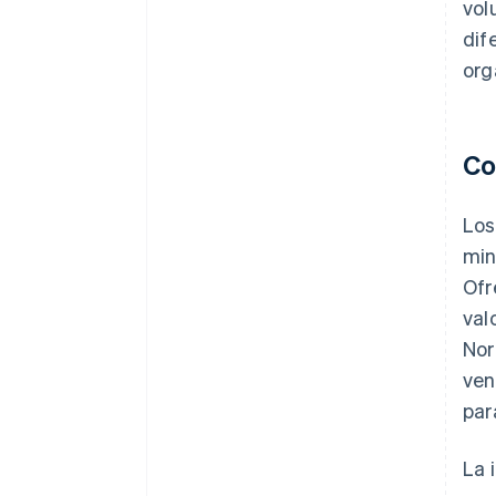
vol
dif
org
Co
Los
min
Ofr
val
Nor
ven
par
La 