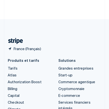
Slovénie
English
Italiano
Suède
Svenska
English
Suisse
Deutsch
Français
Italiano
English
Thaïlande
ไทย
English
France (Français)
Produits et tarifs
Solutions
Tarifs
Grandes entreprises
Atlas
Start-up
Authorization Boost
Commerce agentique
Billing
Cryptomonnaie
Capital
E-commerce
Checkout
Services financiers
intégrés