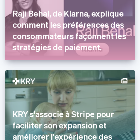
Croatie
English
Italiano
Raji Behal, de Klarna, explique
Danemark
comment les préférences des
English
Émirats arabes unis
consommateurs façonnent les
English
Espagne
stratégies de paiement.
Español
English
Estonie
English
États-Unis
English
Español
简体中文
Finlande
English
Svenska
France
Français
English
Gibraltar
KRY s'associe à Stripe pour
English
Grèce
faciliter son expansion et
English
Hongrie
améliorer l'expérience des
English