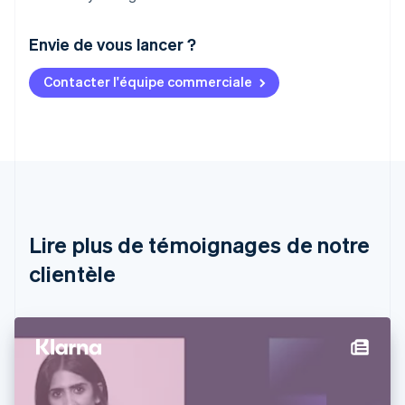
Envie de vous lancer ?
Contacter l'équipe commerciale
Allemagne
Deutsch
English
Australie
English
Autriche
Deutsch
English
Belgique
Nederlands
Français
Deutsch
English
Brésil
Lire plus de témoignages de notre
Português
English
clientèle
Bulgarie
English
Canada
English
Français
Chine continentale
简体中文
English
Chypre
English