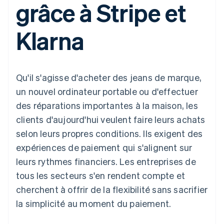
grâce à Stripe et
UI flexibles
Recognition
cryptomonnaie
l’application
Gérer des
Moyens de
Comptabilité
Entreprise
intégrables
Marketplaces
abonnements
paiement
automatisée
Gestion financière
Proposer une
Klarna
Accès à plus
Stripe Sigma
Roadmap produit
Plateformes
facturation à l'usage
de 125
Rapports
Sessions : conférence
SaaS
Émettre des cartes
Terminal
personnalisés
annuelle
bancaires adossées à
Paiements en
Data Pipeline
Carrières
des stablecoins
personne
Synchronisation
Communiqués de
Fournir et gérer des
Qu'il s'agisse d'acheter des jeans de marque,
Authorization
des données
presse
services avec des
Par secteur
Boost
Stripe Press
agents
un nouvel ordinateur portable ou d'effectuer
Acceptation
des réparations importantes à la maison, les
optimisée
Entreprises d'IA
Link
Économie des
clients d'aujourd'hui veulent faire leurs achats
Paiements
créateurs
Contact
Ressources
Jeux
selon leurs propres conditions. Ils exigent des
accélérés
Hôtellerie, voyages et
Financial
Contacter notre équipe
expériences de paiement qui s'alignent sur
loisirs
Intégrations
Connections
Assurance
d'applications
Comptes
leurs rythmes financiers. Les entreprises de
Devenir partenaire
Médias et
Exemples de code
financiers
tous les secteurs s'en rendent compte et
divertissements
Blog des développeurs
associés
Organisations à but
cherchent à offrir de la flexibilité sans sacrifier
non lucratif
État de l'API
la simplicité au moment du paiement.
Services aux
Plus
entreprises
Product roadmap
Secteur public