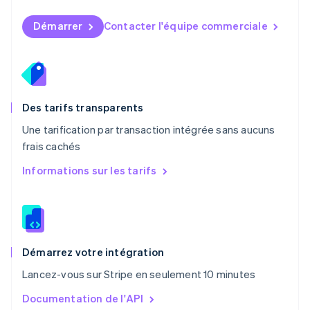
Norvège
English
Démarrer
Contacter l'équipe commerciale
Nouvelle-Zélande
English
Pays-Bas
Nederlands
English
Pologne
English
Des tarifs transparents
Portugal
Une tarification par transaction intégrée sans aucuns
Português
English
frais cachés
R.A.S. de Hong Kong, Chine
English
简体中文
Informations sur les tarifs
République tchèque
English
Roumanie
English
Royaume-Uni
English
Démarrez votre intégration
Singapour
Lancez-vous sur Stripe en seulement 10 minutes
English
简体中文
Slovaquie
Documentation de l'API
English