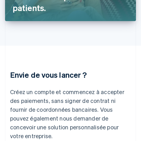
Inde
patients.
English
Irlande
English
Italie
Italiano
English
Japon
日本語
English
Lettonie
English
Liechtenstein
Envie de vous lancer ?
Deutsch
English
Lituanie
English
Créez un compte et commencez à accepter
Luxembourg
des paiements, sans signer de contrat ni
Français
Deutsch
English
Malaisie
fournir de coordonnées bancaires. Vous
English
简体中文
pouvez également nous demander de
Malte
concevoir une solution personnalisée pour
English
Mexique
votre entreprise.
Español
English