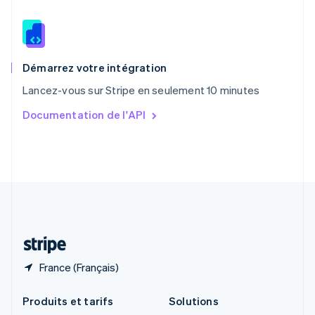
English
Roumanie
English
Royaume-Uni
English
Démarrez votre intégration
Singapour
Lancez-vous sur Stripe en seulement 10 minutes
English
简体中文
Slovaquie
Documentation de l'API
English
Slovénie
English
Italiano
Suède
Svenska
English
Suisse
Deutsch
Français
Italiano
English
Thaïlande
ไทย
English
France (Français)
Produits et tarifs
Solutions