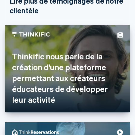
Lire plus de témoignages de notre
Português
English
clientèle
Bulgarie
English
Canada
English
Français
Chine continentale
简体中文
English
Chypre
English
Thinkific nous parle de la
Croatie
English
Italiano
création d'une plateforme
Danemark
permettant aux créateurs
English
Émirats arabes unis
éducateurs de développer
English
Espagne
leur activité
Español
English
Estonie
English
États-Unis
English
Español
简体中文
Finlande