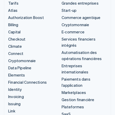
Tarifs
Grandes entreprises
Atlas
Start-up
Authorization Boost
Commerce agentique
Billing
Cryptomonnaie
Capital
E-commerce
Checkout
Services financiers
intégrés
Climate
Automatisation des
Connect
opérations financières
Cryptomonnaie
Entreprises
Data Pipeline
internationales
Elements
Paiements dans
Financial Connections
l’application
Identity
Marketplaces
Invoicing
Gestion financière
Issuing
Plateformes
Link
SaaS