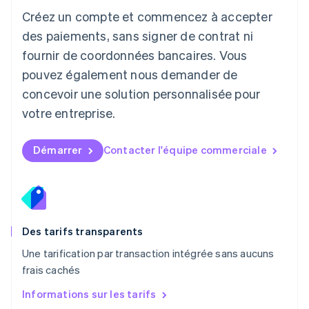
English
Créez un compte et commencez à accepter
Luxembourg
des paiements, sans signer de contrat ni
Français
Deutsch
English
Malaisie
fournir de coordonnées bancaires. Vous
English
简体中文
pouvez également nous demander de
Malte
concevoir une solution personnalisée pour
English
Mexique
votre entreprise.
Español
English
Norvège
English
Démarrer
Contacter l'équipe commerciale
Nouvelle-Zélande
English
Pays-Bas
Nederlands
English
Pologne
English
Des tarifs transparents
Portugal
Une tarification par transaction intégrée sans aucuns
Português
English
frais cachés
R.A.S. de Hong Kong, Chine
English
简体中文
Informations sur les tarifs
République tchèque