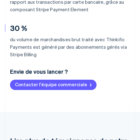
rapport aux transactions par carte bancaire, grâce au
composant Stripe Payment Element
30 %
du volume de marchandises brut traité avec Thinkific
Payments est généré par des abonnements gérés via
Stripe Billing
Envie de vous lancer ?
Contacter l'équipe commerciale
Allemagne
Deutsch
English
Australie
English
Autriche
Deutsch
English
Belgique
Nederlands
Français
Deutsch
English
Brésil