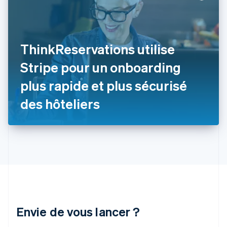
English
Svenska
France
Français
English
Gibraltar
ThinkReservations utilise
English
Grèce
Stripe pour un onboarding
English
Hongrie
plus rapide et plus sécurisé
English
Inde
des hôteliers
English
Irlande
English
Italie
Italiano
English
Japon
日本語
English
Lettonie
English
Liechtenstein
Envie de vous lancer ?
Deutsch
English
Lituanie