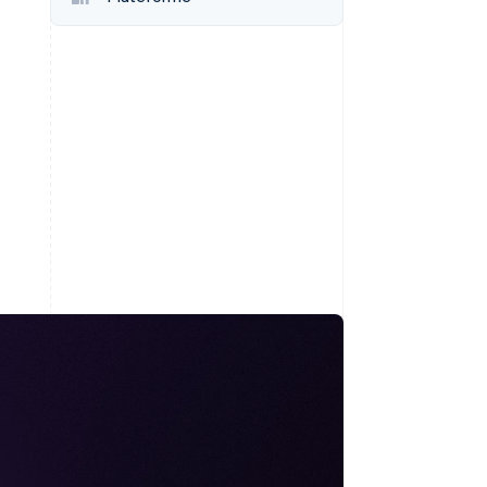
Stripe Sessions 2026
Découvrez comment
Stripe construit
l’infrastructure
économique de l’IA.
Regarder la vidéo