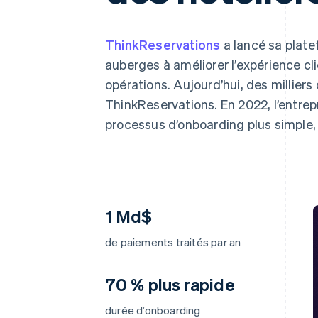
Authorization Boost
Acceptation optimisée
Link
Paiements accélérés
ThinkReservations
a lancé sa plate
Financial Connections
auberges à améliorer l’expérience cli
Comptes financiers associés
opérations. Aujourd’hui, des milliers 
ThinkReservations. En 2022, l’entrepr
processus d’onboarding plus simple, 
1 Md$
de paiements traités par an
70 % plus rapide
durée d’onboarding