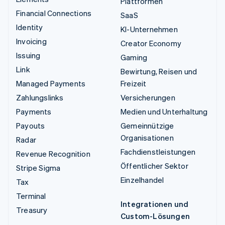
Plattformen
Financial Connections
SaaS
Identity
KI-Unternehmen
Invoicing
Creator Economy
Issuing
Gaming
Link
Bewirtung, Reisen und
Managed Payments
Freizeit
Zahlungslinks
Versicherungen
Payments
Medien und Unterhaltung
Payouts
Gemeinnützige
Organisationen
Radar
Fachdienstleistungen
Revenue Recognition
Öffentlicher Sektor
Stripe Sigma
Einzelhandel
Tax
Terminal
Integrationen und
Treasury
Custom-Lösungen