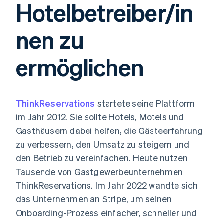
Hotelbetreiber/in
Data Pipeline
Geldmanagement
Marktplatz auf
Zugriff auf mehr als
Datensynchronisierung
Produkt-Roadmap
Plattformen
Grundlagen der
125
Stripe Sessions
SaaS
Abonnementverwaltung
nen zu
Terminal
Karriere
Zahlungen vor Ort
Newsroom
So setzen Sie
Authorization
Stripe Press
nutzungsbasierte
ermöglichen
Boost
Abrechnung um
Nach Branche
Optimierung der
Stablecoin-gestützte
Autorisierungsraten
Karten ausgeben: So
Link
KI-Unternehmen
Kontakt
geht´s
Beschleunigter
Creator Economy
Bereitstellung und
ThinkReservations
Bezahlvorgang
startete seine Plattform
Gaming
Verwaltung von
Sales-Team
Financial
Bewirtung, Reisen und
Diensten mit Agenten
kontaktieren
im Jahr 2012. Sie sollte Hotels, Motels und
Connections
Freizeit
Partner werden
Verbundene
Versicherungen
Gasthäusern dabei helfen, die Gästeerfahrung
Medien und
Finanzdaten
zu verbessern, den Umsatz zu steigern und
Unterhaltung
Ressourcen
Gemeinnützige
den Betrieb zu vereinfachen. Heute nutzen
Organisationen
Tausende von Gastgewerbeunternehmen
Fachdienstleistungen
App-Integrationen
Mehr
Öffentlicher Sektor
Code-Beispiele
ThinkReservations. Im Jahr 2022 wandte sich
Product roadmap
Einzelhandel
Entwickler-Blog
das Unternehmen an Stripe, um seinen
Ausblick
API-Status
Onboarding-Prozess einfacher, schneller und
Radar