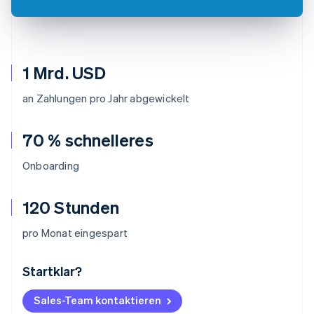
1 Mrd. USD
an Zahlungen pro Jahr abgewickelt
70 % schnelleres
Onboarding
120 Stunden
pro Monat eingespart
Startklar?
Australien
English
Belgien
Sales-Team kontaktieren
Nederlands
Français
Deutsch
English