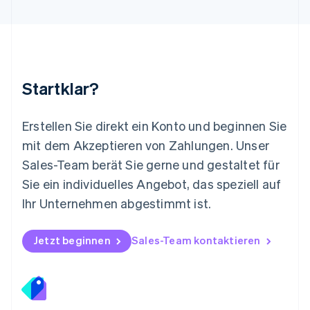
Mexiko
Español
English
Neuseeland
English
Niederlande
Nederlands
English
Startklar?
Norwegen
English
Österreich
Erstellen Sie direkt ein Konto und beginnen Sie
Deutsch
English
mit dem Akzeptieren von Zahlungen. Unser
Polen
Sales-Team berät Sie gerne und gestaltet für
English
Portugal
Sie ein individuelles Angebot, das speziell auf
Português
English
Ihr Unternehmen abgestimmt ist.
Rumänien
English
Schweden
Jetzt beginnen
Sales-Team kontaktieren
Svenska
English
Schweiz
Deutsch
Français
Italiano
English
Singapur
English
简体中文