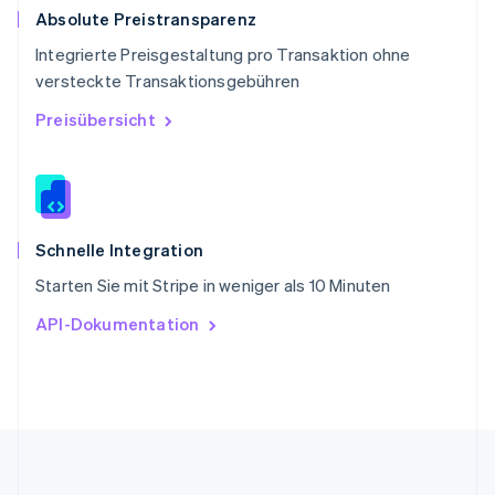
Slowakei
Absolute Preistransparenz
English
Integrierte Preisgestaltung pro Transaktion ohne
Slowenien
versteckte Transaktionsgebühren
English
Italiano
Sonderverwaltungsregion Hongkong,
Preisübersicht
China
English
简体中文
Spanien
Español
English
Thailand
ไทย
English
Schnelle Integration
Tschechische Republik
Starten Sie mit Stripe in weniger als 10 Minuten
English
Ungarn
API-Dokumentation
English
Vereinigte Arabische Emirate
English
Vereinigte Staaten
English
Español
简体中文
Vereinigtes Königreich
English
Zypern