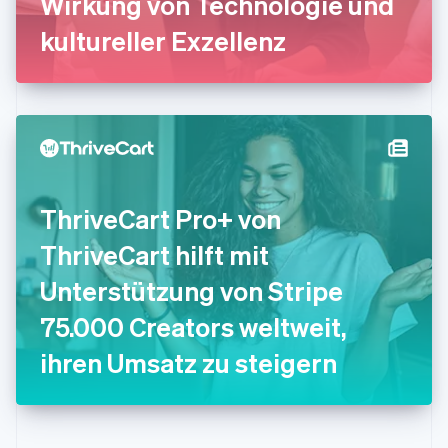
Wirkung von Technologie und
Irland
kultureller Exzellenz
English
Italien
Italiano
English
Japan
日本語
English
Kanada
English
Français
Kroatien
English
Italiano
ThriveCart Pro+ von
Lettland
English
ThriveCart hilft mit
Liechtenstein
Deutsch
English
Unterstützung von Stripe
Litauen
75.000 Creators weltweit,
English
Luxemburg
ihren Umsatz zu steigern
Français
Deutsch
English
Malaysia
English
简体中文
Malta
English