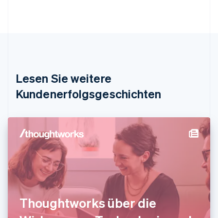
Brasilien
Português
English
Bulgarien
English
Dänemark
English
Deutschland
Lesen Sie weitere
Deutsch
English
Estland
Kundenerfolgsgeschichten
English
Festlandchina
简体中文
English
Finnland
English
Svenska
Frankreich
Français
English
Gibraltar
English
Griechenland
English
Thoughtworks über die
Indien
English