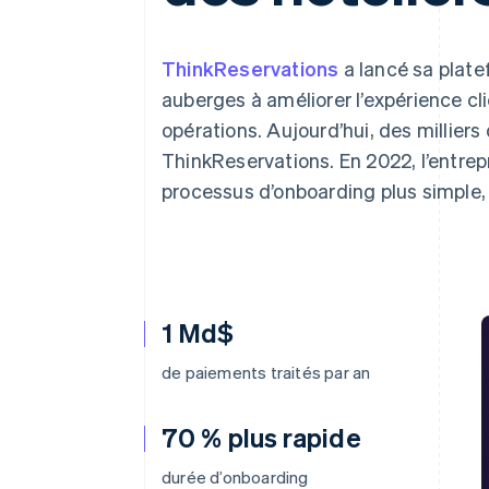
Authorization Boost
Acceptation optimisée
Link
Paiements accélérés
ThinkReservations
a lancé sa plate
Financial Connections
auberges à améliorer l’expérience cli
Comptes financiers associés
opérations. Aujourd’hui, des milliers 
ThinkReservations. En 2022, l’entrepr
processus d’onboarding plus simple, 
1 Md$
de paiements traités par an
70 % plus rapide
durée d’onboarding