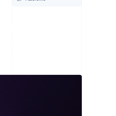
Stripe Sessions 2026
Découvrez comment
Stripe construit
l’infrastructure
économique de l’IA.
Regarder la vidéo