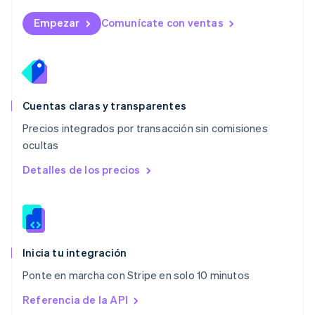
Malta
English
Empezar
Comunícate con ventas
México
Español
English
Noruega
English
Nueva Zelandia
English
Cuentas claras y transparentes
Países Bajos
Precios integrados por transacción sin comisiones
Nederlands
English
ocultas
Polonia
English
Detalles de los precios
Portugal
Português
English
RAE de Hong Kong, China
English
简体中文
Reino Unido
English
Inicia tu integración
República Checa
Ponte en marcha con Stripe en solo 10 minutos
English
Rumania
Referencia de la API
English