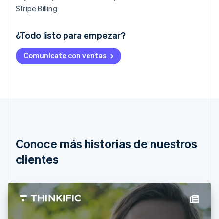
Stripe Billing
¿Todo listo para empezar?
Alemania
Comunícate con ventas
Deutsch
English
Australia
English
Austria
Deutsch
English
Bélgica
Nederlands
Français
Deutsch
English
Brasil
Português
English
Conoce más historias de nuestros
Bulgaria
English
clientes
Canadá
English
Français
China continental
简体中文
English
Chipre
English