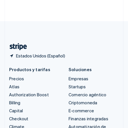
Singapur
English
简体中文
Suecia
Svenska
English
Suiza
Deutsch
Français
Italiano
English
Tailandia
ไทย
English
Estados Unidos (Español)
Productos y tarifas
Soluciones
Precios
Empresas
Atlas
Startups
Authorization Boost
Comercio agéntico
Billing
Criptomoneda
Capital
E-commerce
Checkout
Finanzas integradas
Climate
Automatización de