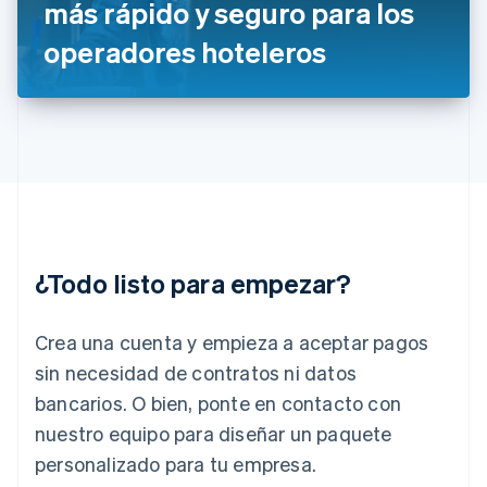
más rápido y seguro para los
Grecia
English
operadores hoteleros
Hungría
English
India
English
Irlanda
English
Italia
Italiano
English
Japón
日本語
English
¿Todo listo para empezar?
Letonia
English
Liechtenstein
Crea una cuenta y empieza a aceptar pagos
Deutsch
English
Lituania
sin necesidad de contratos ni datos
English
bancarios. O bien, ponte en contacto con
Luxemburgo
nuestro equipo para diseñar un paquete
Français
Deutsch
English
Malasia
personalizado para tu empresa.
English
简体中文