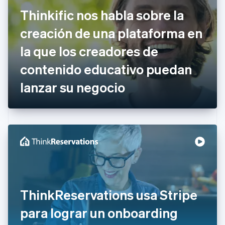
Croacia
Thinkific nos habla sobre la
English
Italiano
Dinamarca
creación de una plataforma en
English
Emiratos Árabes Unidos
la que los creadores de
English
contenido educativo puedan
Eslovaquia
English
lanzar su negocio
Eslovenia
English
Italiano
España
Español
English
Estados Unidos
English
Español
简体中文
Estonia
English
Finlandia
English
Svenska
Francia
ThinkReservations usa Stripe
Français
English
Gibraltar
para lograr un onboarding
English