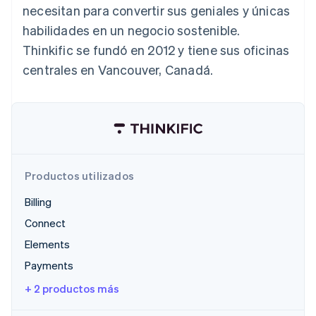
necesitan para convertir sus geniales y únicas
Radar
habilidades en un negocio sostenible.
Prevención de fraude
Thinkific se fundó en 2012 y tiene sus oficinas
Ecosistema
Atlas
Constitución de una startup
centrales en Vancouver, Canadá.
Socios
Climate
Stripe App Marketplace
Eliminación de dióxido de carbono
Identity
Verificación de identidad en línea
Productos utilizados
Billing
Sesiones de Stripe 2026
Connect
Descubre cómo Stripe construye la infraestructura económi
Mirar ahora
Elements
Payments
+ 2 productos más