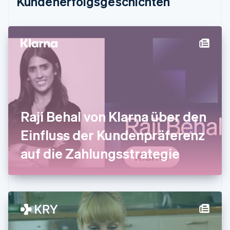
Kundenerfolgsgeschichten
English
Festlandchina
简体中文
English
Finnland
English
Svenska
Frankreich
Français
English
Gibraltar
English
Griechenland
English
Raji Behal von Klarna über den
Indien
Einfluss der Kundenpräferenz
English
Irland
auf die Zahlungsstrategie
English
Italien
Italiano
English
Japan
日本語
English
Kanada
English
Français
Kroatien