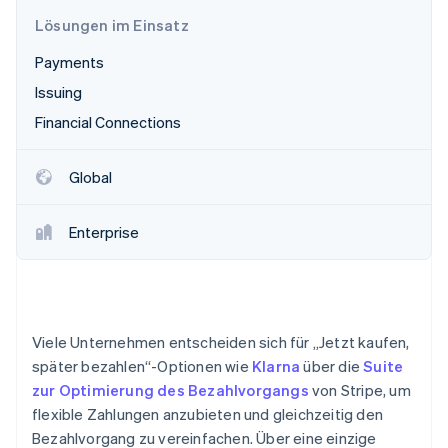
Betrugsprävention
Ecosystem
Lösungen im Einsatz
Atlas
Start-up-Gründung
Partner
Payments
Stripe App-Marktplatz
Climate
Issuing
CO₂-Entnahme
Financial Connections
Identity
Online-Identitätsprüfung
Global
Enterprise
Stripe-Sessions 2026
Erfahren Sie, wie Stripe Lösungen für die Wirtschaft
Jetzt ansehen
Viele Unternehmen entscheiden sich für „Jetzt kaufen,
später bezahlen“-Optionen wie
Klarna
über die
Suite
zur Optimierung des Bezahlvorgangs
von Stripe, um
flexible Zahlungen anzubieten und gleichzeitig den
Bezahlvorgang zu vereinfachen. Über eine einzige