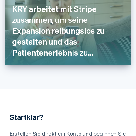
English
Italiano
KRY arbeitet mit Stripe
Lettland
English
zusammen, um seine
Liechtenstein
Deutsch
English
Expansion reibungslos zu
Litauen
gestalten und das
English
Luxemburg
Patientenerlebnis zu
Français
Deutsch
English
Malaysia
verbessern
English
简体中文
Malta
English
Mexiko
Español
English
Neuseeland
English
Niederlande
Nederlands
English
Startklar?
Norwegen
English
Österreich
Erstellen Sie direkt ein Konto und beginnen Sie