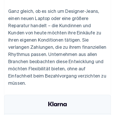
Data Pipeline
Geldmanagement
Marktplatz auf
Zugriff auf mehr als
Datensynchronisierung
Produkt-Roadmap
Plattformen
Grundlagen der
Ganz gleich, ob es sich um Designer-Jeans,
125
Stripe Sessions
SaaS
Abonnementverwaltung
Terminal
Karriere
einen neuen Laptop oder eine größere
Zahlungen vor Ort
Newsroom
So setzen Sie
Reparatur handelt – die Kundinnen und
Authorization
Stripe Press
nutzungsbasierte
Boost
Abrechnung um
Kunden von heute möchten ihre Einkäufe zu
Nach Branche
Optimierung der
Stablecoin-gestützte
ihren eigenen Konditionen tätigen. Sie
Autorisierungsraten
Karten ausgeben: So
Link
KI-Unternehmen
Kontakt
geht´s
verlangen Zahlungen, die zu ihrem finanziellen
Beschleunigter
Creator Economy
Bereitstellung und
Rhythmus passen. Unternehmen aus allen
Bezahlvorgang
Gaming
Verwaltung von
Sales-Team
Financial
Bewirtung, Reisen und
Diensten mit Agenten
kontaktieren
Branchen beobachten diese Entwicklung und
Connections
Freizeit
Partner werden
Verbundene
Versicherungen
möchten Flexibilität bieten, ohne auf
Medien und
Finanzdaten
Einfachheit beim Bezahlvorgang verzichten zu
Unterhaltung
Ressourcen
Gemeinnützige
müssen.
Organisationen
Fachdienstleistungen
App-Integrationen
Mehr
Öffentlicher Sektor
Code-Beispiele
Product roadmap
Einzelhandel
Entwickler-Blog
Ausblick
API-Status
Radar