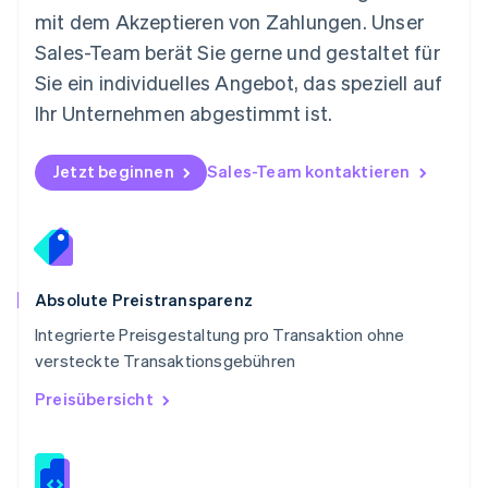
Deutsch
English
mit dem Akzeptieren von Zahlungen. Unser
Polen
Sales-Team berät Sie gerne und gestaltet für
English
Portugal
Sie ein individuelles Angebot, das speziell auf
Português
English
Ihr Unternehmen abgestimmt ist.
Rumänien
English
Schweden
Jetzt beginnen
Sales-Team kontaktieren
Svenska
English
Schweiz
Deutsch
Français
Italiano
English
Singapur
English
简体中文
Slowakei
Absolute Preistransparenz
English
Integrierte Preisgestaltung pro Transaktion ohne
Slowenien
versteckte Transaktionsgebühren
English
Italiano
Sonderverwaltungsregion Hongkong,
Preisübersicht
China
English
简体中文
Spanien
Español
English