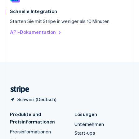
Thailand
ไทย
English
Schnelle Integration
Tschechische Republik
Starten Sie mit Stripe in weniger als 10 Minuten
English
Ungarn
API-Dokumentation
English
Vereinigte Arabische Emirate
English
Vereinigte Staaten
English
Español
简体中文
Vereinigtes Königreich
English
Zypern
English
Schweiz (Deutsch)
Produkte und
Lösungen
Preisinformationen
Unternehmen
Preisinformationen
Start-ups