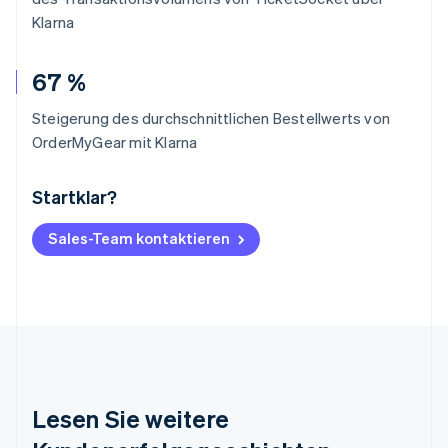
Klarna
67 %
Steigerung des durchschnittlichen Bestellwerts von
OrderMyGear mit Klarna
Startklar?
Australien
English
Belgien
Sales-Team kontaktieren
Nederlands
Français
Deutsch
English
Brasilien
Português
English
Bulgarien
English
Dänemark
English
Deutschland
Lesen Sie weitere
Deutsch
English
Estland