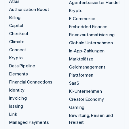
Atlas
Agentenbasierter Handel
Authorization Boost
Krypto
Billing
E-Commerce
Capital
Embedded Finance
Checkout
Finanzautomatisierung
Climate
Globale Unternehmen
Connect
In-App-Zahlungen
Krypto
Marktplätze
Data Pipeline
Geldmanagement
Elements
Plattformen
Financial Connections
SaaS
Identity
KI-Unternehmen
Invoicing
Creator Economy
Issuing
Gaming
Link
Bewirtung, Reisen und
Managed Payments
Freizeit