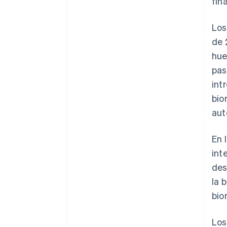
fin
Los
de 
hue
pas
int
bio
aut
En 
int
des
la 
bio
Los