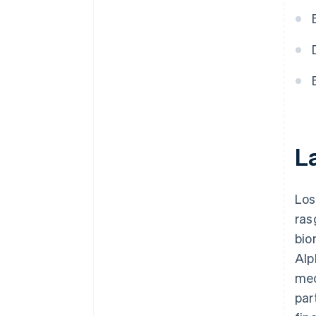
La
Los
ras
bio
Alp
med
par