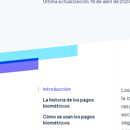
Authorization Boost
Última actualización: 16 de abril de 202
Optimizaciones de aceptación
Link
Proceso de compra acelerado
Financial Connections
Datos de ctas. financieras
vinculadas
Introducción
Los
la 
La historia de los pagos
biométricos
ras
esc
Cómo se usan los pagos
seg
biométricos