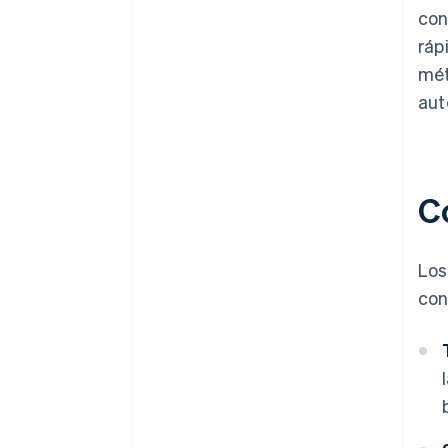
con
ráp
mét
aut
C
Los
con