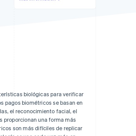
Sesiones de Stripe
2026
Descubre cómo Stripe
construye la
infraestructura
económica para la IA.
Mirar ahora
ísticas biológicas para verificar
os pagos biométricos se basan en
s, el reconocimiento facial, el
dos proporcionan una forma más
icos son más difíciles de replicar