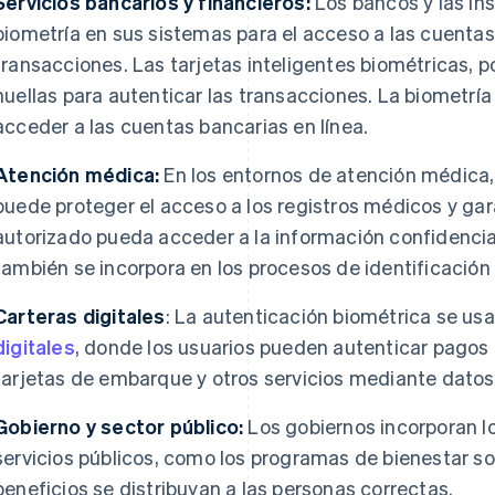
Servicios bancarios y financieros:
Los bancos y las ins
biometría en sus sistemas para el acceso a las cuentas
transacciones. Las tarjetas inteligentes biométricas, 
huellas para autenticar las transacciones. La biometrí
acceder a las cuentas bancarias en línea.
Atención médica:
En los entornos de atención médica,
puede proteger el acceso a los registros médicos y gara
autorizado pueda acceder a la información confidencial
también se incorpora en los procesos de identificación
Carteras digitales
: La autenticación biométrica se u
digitales
, donde los usuarios pueden autenticar pagos 
tarjetas de embarque y otros servicios mediante datos
Gobierno y sector público:
Los gobiernos incorporan l
servicios públicos, como los programas de bienestar soc
beneficios se distribuyan a las personas correctas.