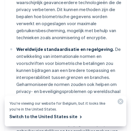
waarschijnlijk geavanceerdere technologieën die de
privacy verbeteren. Dit kunnen methoden zijn die
bepalen hoe biometrische gegevens worden
verwerkt en opgeslagen voor maximale
gebruikersbescherming, mogelijk met behulp van
technieken zoals anonimisering of encryptie.
Wereldwijde standaardisatie en regelgeving.
De
ontwikkeling van internationale normen en
voorschriften voor biometrische betalingen zou
kunnen bijdragen aan een bredere toepassing en
interoperabiliteit tussen grenzen en branches.
Geharmoniseerde normen zouden ook helpen om
privacy- en beveiligingsproblemen op wereldschaal
aan te pakken en vertrouwen en consistentie in
You’re viewing our website for Belgium, but it looks like
biometrische betaalprocessen op te bouwen.
you’re in the United States.
Switch to the United States site
Gebruikersgericht ontwerp en toegankelijkheid.
Innovaties zullen waarschijnlijk gericht zijn op het