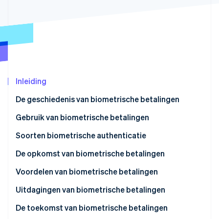
Oprichting van een start-up
Climate
Ecosysteem
CO₂-verwijdering
Partners
Identity
Stripe App Marketplace
Online identiteitsverificatie
Inleiding
De geschiedenis van biometrische betalingen
Stripe Sessions 2026
Gebruik van biometrische betalingen
Ontdek hoe Stripe de economische infrastructuu
Nu bekijken
Soorten biometrische authenticatie
De opkomst van biometrische betalingen
Voordelen van biometrische betalingen
Uitdagingen van biometrische betalingen
De toekomst van biometrische betalingen