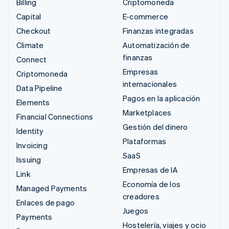
Billing
Criptomoneda
Capital
E-commerce
Checkout
Finanzas integradas
Climate
Automatización de
finanzas
Connect
Empresas
Criptomoneda
internacionales
Data Pipeline
Pagos en la aplicación
Elements
Marketplaces
Financial Connections
Gestión del dinero
Identity
Plataformas
Invoicing
SaaS
Issuing
Empresas de IA
Link
Economía de los
Managed Payments
creadores
Enlaces de pago
Juegos
Payments
Hostelería, viajes y ocio