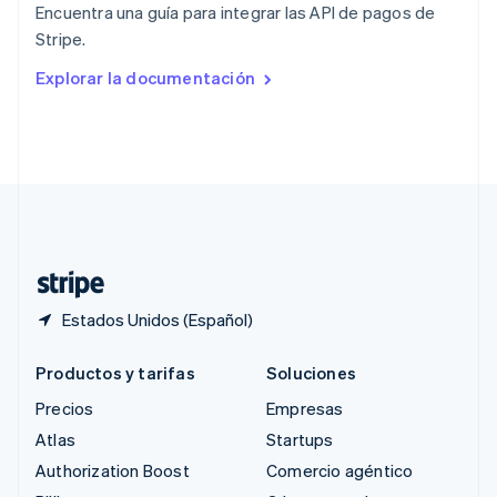
Encuentra una guía para integrar las API de pagos de
República Checa
Stripe.
English
Rumania
Explorar la documentación
English
Singapur
English
简体中文
Suecia
Svenska
English
Suiza
Deutsch
Français
Italiano
English
Tailandia
ไทย
English
Estados Unidos (Español)
Productos y tarifas
Soluciones
Precios
Empresas
Atlas
Startups
Authorization Boost
Comercio agéntico