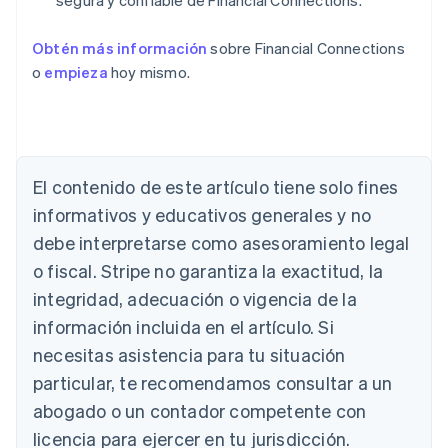
segura y confiable de Financial Connections.
Obtén más información
sobre Financial Connections
o
empieza
hoy mismo.
El contenido de este artículo tiene solo fines
Alemania
Deutsch
English
informativos y educativos generales y no
Australia
debe interpretarse como asesoramiento legal
English
Austria
o fiscal. Stripe no garantiza la exactitud, la
Deutsch
English
integridad, adecuación o vigencia de la
Bélgica
información incluida en el artículo. Si
Nederlands
Français
Deutsch
English
Brasil
necesitas asistencia para tu situación
Português
English
particular, te recomendamos consultar a un
Bulgaria
abogado o un contador competente con
English
Canadá
licencia para ejercer en tu jurisdicción.
English
Français