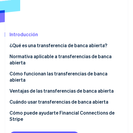
Radar
Prevención de fraude
Ecosistema
Atlas
Constitución de una startup
Socios
Introducción
Climate
Stripe App Marketplace
Eliminación de dióxido de carbono
¿Qué es una transferencia de banca abierta?
Identity
¿Cuál es la diferencia entre una transferencia
Normativa aplicable a transferencias de banca
Verificación de identidad en línea
tradicional y una de banca abierta?
abierta
Cómo funcionan las transferencias de banca
abierta
Ventajas de las transferencias de banca abierta
Sesiones de Stripe 2026
Descubre cómo Stripe construye la infraestructura económi
Cuándo usar transferencias de banca abierta
Mirar ahora
Cómo puede ayudarte Financial Connections de
Stripe