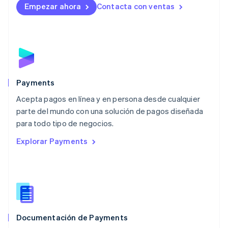
Empezar ahora
Contacta con ventas
Luxemburgo
Français
Deutsch
English
Malasia
English
简体中文
Malta
English
México
Español
English
Payments
Noruega
Acepta pagos en línea y en persona desde cualquier
English
parte del mundo con una solución de pagos diseñada
Nueva Zelandia
English
para todo tipo de negocios.
Países Bajos
Explorar Payments
Nederlands
English
Polonia
English
Portugal
Português
English
RAE de Hong Kong, China
English
简体中文
Documentación de Payments
Reino Unido
English