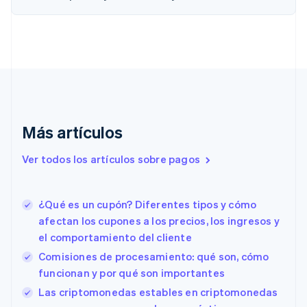
China continental
简体中文
English
Chipre
English
Croacia
English
Italiano
Dinamarca
English
Emiratos Árabes Unidos
Más artículos
English
Eslovaquia
Ver todos los artículos sobre pagos
English
Eslovenia
English
Italiano
¿Qué es un cupón? Diferentes tipos y cómo
España
afectan los cupones a los precios, los ingresos y
Español
English
el comportamiento del cliente
Estados Unidos
English
Español
简体中文
Comisiones de procesamiento: qué son, cómo
Estonia
funcionan y por qué son importantes
English
Las criptomonedas estables en criptomonedas
Finlandia
English
Svenska