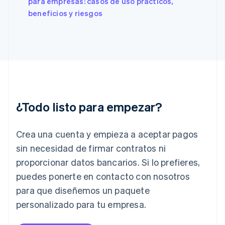
para empresas: casos de uso prácticos,
Francia
beneficios y riesgos
Français
English
Gibraltar
English
Grecia
English
Hungría
English
India
English
¿Todo listo para empezar?
Irlanda
English
Crea una cuenta y empieza a aceptar pagos
Italia
Italiano
English
sin necesidad de firmar contratos ni
Japón
proporcionar datos bancarios. Si lo prefieres,
日本語
English
Letonia
puedes ponerte en contacto con nosotros
English
para que diseñemos un paquete
Liechtenstein
personalizado para tu empresa.
Deutsch
English
Lituania
English