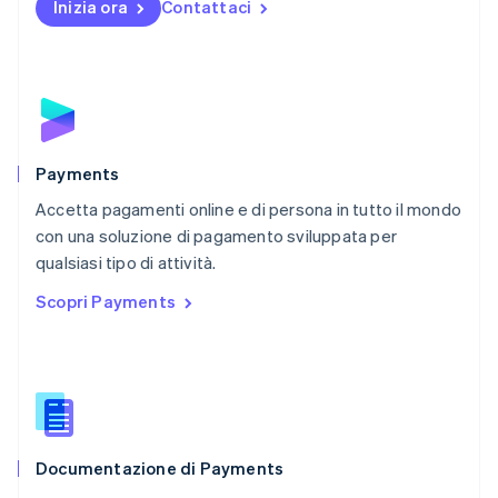
Inizia ora
Contattaci
Nuova Zelanda
English
Paesi Bassi
Nederlands
English
Polonia
English
Portogallo
Português
English
Payments
RAS di Hong Kong, Cina
Accetta pagamenti online e di persona in tutto il mondo
English
简体中文
con una soluzione di pagamento sviluppata per
Regno Unito
English
qualsiasi tipo di attività.
Repubblica Ceca
Scopri Payments
English
Romania
English
Singapore
English
简体中文
Slovacchia
English
Documentazione di Payments
Slovenia
English
Italiano