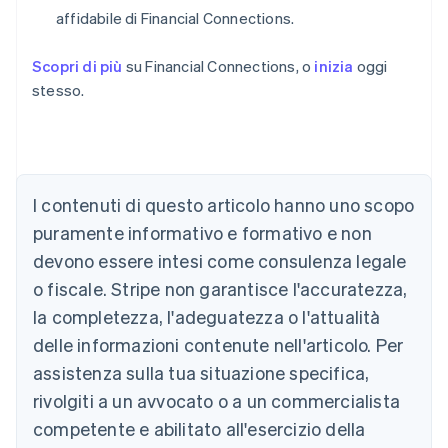
affidabile di Financial Connections.
Scopri di più
su Financial Connections, o
inizia
oggi
stesso.
Australia
I contenuti di questo articolo hanno uno scopo
English
Austria
puramente informativo e formativo e non
Deutsch
English
devono essere intesi come consulenza legale
Belgio
Nederlands
Français
Deutsch
English
o fiscale. Stripe non garantisce l'accuratezza,
Brasile
la completezza, l'adeguatezza o l'attualità
Português
English
Bulgaria
delle informazioni contenute nell'articolo. Per
English
assistenza sulla tua situazione specifica,
Canada
rivolgiti a un avvocato o a un commercialista
English
Français
Cina continentale
competente e abilitato all'esercizio della
简体中文
English