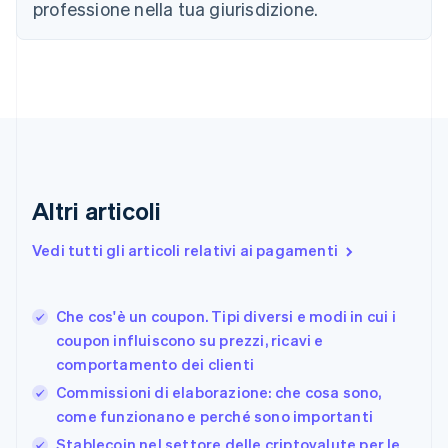
professione nella tua giurisdizione.
Cipro
English
Croazia
English
Italiano
Danimarca
English
Emirati Arabi Uniti
English
Estonia
English
Altri articoli
Finlandia
English
Svenska
Vedi tutti gli articoli relativi ai pagamenti
Francia
Français
English
Germania
Che cos'è un coupon. Tipi diversi e modi in cui i
Deutsch
English
coupon influiscono su prezzi, ricavi e
Giappone
日本語
English
comportamento dei clienti
Gibilterra
Commissioni di elaborazione: che cosa sono,
English
come funzionano e perché sono importanti
Grecia
English
Stablecoin nel settore delle criptovalute per le