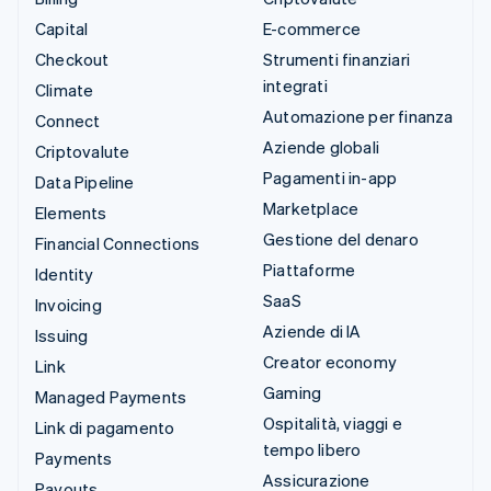
Capital
E-commerce
Checkout
Strumenti finanziari
integrati
Climate
Automazione per finanza
Connect
Aziende globali
Criptovalute
Pagamenti in-app
Data Pipeline
Marketplace
Elements
Gestione del denaro
Financial Connections
Piattaforme
Identity
SaaS
Invoicing
Aziende di IA
Issuing
Creator economy
Link
Gaming
Managed Payments
Ospitalità, viaggi e
Link di pagamento
tempo libero
Payments
Assicurazione
Payouts