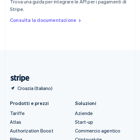
Trova una guida per integrare le API per i pagamenti di
Spagna
Stripe.
Español
English
Stati Uniti
Consulta la documentazione
English
Español
简体中文
Svezia
Svenska
English
Svizzera
Deutsch
Français
Italiano
English
Thailandia
ไทย
English
Ungheria
English
Croazia (Italiano)
Prodotti e prezzi
Soluzioni
Tariffe
Aziende
Atlas
Start-up
Authorization Boost
Commercio agentico
Billing
Criptovalute