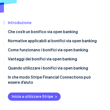
Scopri cosa ti aspetta
Radar
Ecosistema
Prevenzione delle frodi
Introduzione
Partner
Atlas
Stripe App Marketplace
Costituzione di start-up
Che cos’è un bonifico via open banking
Climate
Rimozione del carbonio
Differenza tra un bonifico tradizionale e un bonifico
Normative applicabili ai bonifici via open banking
via open banking
Identity
Come funzionano i bonifici via open banking
Verifica online dell'identità
Vantaggi dei bonifici via open banking
Quando utilizzare i bonifici via open banking
In che modo Stripe Financial Connections può
Stripe Sessions 2026
essere d’aiuto
Scopri come Stripe sta costruendo l'infrastruttura economi
Guarda ora
Inizia a utilizzare Stripe