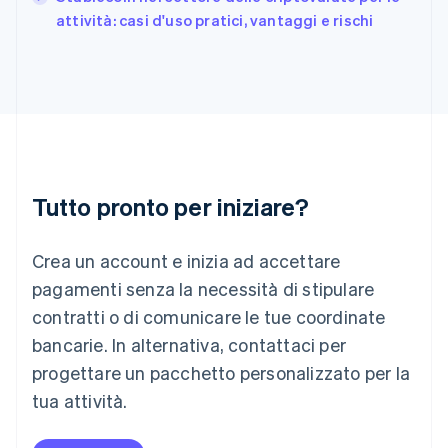
India
attività: casi d'uso pratici, vantaggi e rischi
English
Irlanda
English
Italia
Italiano
English
Lettonia
English
Liechtenstein
Deutsch
English
Tutto pronto per iniziare?
Lituania
English
Crea un account e inizia ad accettare
Lussemburgo
Français
Deutsch
English
pagamenti senza la necessità di stipulare
Malaysia
contratti o di comunicare le tue coordinate
English
简体中文
Malta
bancarie. In alternativa, contattaci per
English
progettare un pacchetto personalizzato per la
Messico
tua attività.
Español
English
Norvegia
English