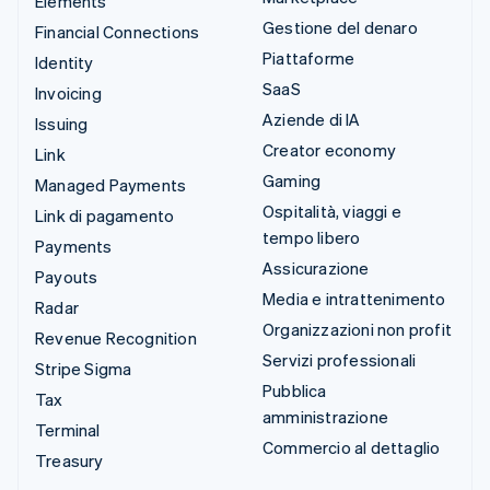
Elements
Gestione del denaro
Financial Connections
Piattaforme
Identity
SaaS
Invoicing
Aziende di IA
Issuing
Creator economy
Link
Gaming
Managed Payments
Ospitalità, viaggi e
Link di pagamento
tempo libero
Payments
Assicurazione
Payouts
Media e intrattenimento
Radar
Organizzazioni non profit
Revenue Recognition
Servizi professionali
Stripe Sigma
Pubblica
Tax
amministrazione
Terminal
Commercio al dettaglio
Treasury