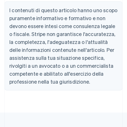
English
Austria
I contenuti di questo articolo hanno uno scopo
Deutsch
English
puramente informativo e formativo e non
Belgio
devono essere intesi come consulenza legale
Nederlands
Français
Deutsch
English
Brasile
o fiscale. Stripe non garantisce l'accuratezza,
Português
English
la completezza, l'adeguatezza o l'attualità
Bulgaria
English
delle informazioni contenute nell'articolo. Per
Canada
assistenza sulla tua situazione specifica,
English
Français
Cina continentale
rivolgiti a un avvocato o a un commercialista
简体中文
English
competente e abilitato all'esercizio della
Cipro
professione nella tua giurisdizione.
English
Croazia
English
Italiano
Danimarca
English
Emirati Arabi Uniti
English
Estonia