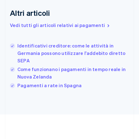
English
Finlandia
Altri articoli
English
Svenska
Francia
Vedi tutti gli articoli relativi ai pagamenti
Français
English
Germania
Deutsch
English
Identificativi creditore: come le attività in
Giappone
日本語
English
Germania possono utilizzare l'addebito diretto
Gibilterra
SEPA
English
Come funzionano i pagamenti in tempo reale in
Grecia
Nuova Zelanda
English
India
Pagamenti a rate in Spagna
English
Irlanda
English
Italia
Italiano
English
Lettonia
English
Liechtenstein