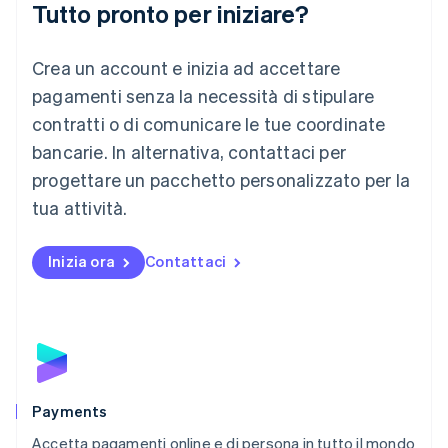
Deutsch
English
Tutto pronto per iniziare?
Lituania
English
Crea un account e inizia ad accettare
Lussemburgo
Français
Deutsch
English
pagamenti senza la necessità di stipulare
Malaysia
contratti o di comunicare le tue coordinate
English
简体中文
Malta
bancarie. In alternativa, contattaci per
English
progettare un pacchetto personalizzato per la
Messico
tua attività.
Español
English
Norvegia
English
Inizia ora
Contattaci
Nuova Zelanda
English
Paesi Bassi
Nederlands
English
Polonia
English
Portogallo
Português
English
Payments
RAS di Hong Kong, Cina
Accetta pagamenti online e di persona in tutto il mondo