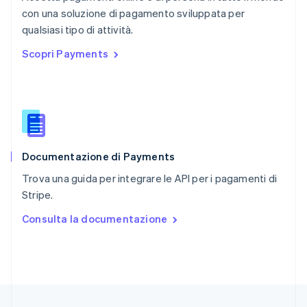
English
简体中文
con una soluzione di pagamento sviluppata per
Regno Unito
English
qualsiasi tipo di attività.
Repubblica Ceca
Scopri Payments
English
Romania
English
Singapore
English
简体中文
Slovacchia
English
Documentazione di Payments
Slovenia
English
Italiano
Trova una guida per integrare le API per i pagamenti di
Spagna
Stripe.
Español
English
Stati Uniti
Consulta la documentazione
English
Español
简体中文
Svezia
Svenska
English
Svizzera
Deutsch
Français
Italiano
English
Thailandia