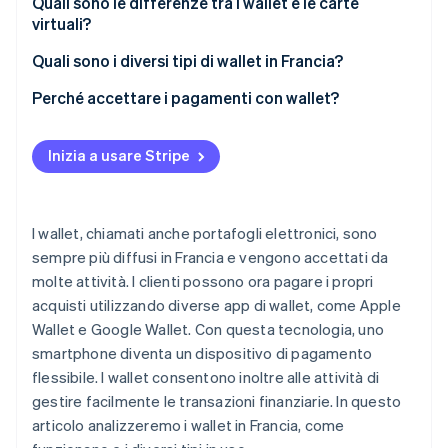
Quali sono le differenze tra i wallet e le carte
virtuali?
Radar
Prevenzione delle frodi
Ecosistema
Quali sono i diversi tipi di wallet in Francia?
Atlas
Costituzione di start-up
Partner
Wallet in Francia
Perché accettare i pagamenti con wallet?
Stripe App Marketplace
Climate
Wallet per criptovalute
Rimozione del carbonio
Inizia a usare Stripe
Identity
Verifica online dell'identità
I wallet, chiamati anche portafogli elettronici, sono
sempre più diffusi in Francia e vengono accettati da
molte attività. I clienti possono ora pagare i propri
acquisti utilizzando diverse app di wallet, come Apple
Stripe Sessions 2026
Scopri come Stripe sta costruendo l'infrastruttura economi
Wallet e Google Wallet. Con questa tecnologia, uno
Guarda ora
smartphone diventa un dispositivo di pagamento
flessibile. I wallet consentono inoltre alle attività di
gestire facilmente le transazioni finanziarie. In questo
articolo analizzeremo i wallet in Francia, come