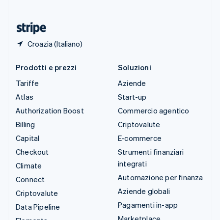
ไทย
English
Ungheria
English
Croazia (Italiano)
Prodotti e prezzi
Soluzioni
Tariffe
Aziende
Atlas
Start-up
Authorization Boost
Commercio agentico
Billing
Criptovalute
Capital
E-commerce
Checkout
Strumenti finanziari
integrati
Climate
Automazione per finanza
Connect
Aziende globali
Criptovalute
Pagamenti in-app
Data Pipeline
Marketplace