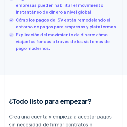
España
empresas pueden habilitar el movimiento
Español
English
instantáneo de dinero a nivel global
Estados Unidos
English
Español
简体中文
Cómo los pagos de ISV están remodelando el
Estonia
entorno de pagos para empresas y plataformas
English
Explicación del movimiento de dinero: cómo
Finlandia
English
Svenska
viajan los fondos a través de los sistemas de
Francia
pago modernos.
Français
English
Gibraltar
English
Grecia
English
Hungría
English
India
English
¿Todo listo para empezar?
Irlanda
English
Crea una cuenta y empieza a aceptar pagos
Italia
Italiano
English
sin necesidad de firmar contratos ni