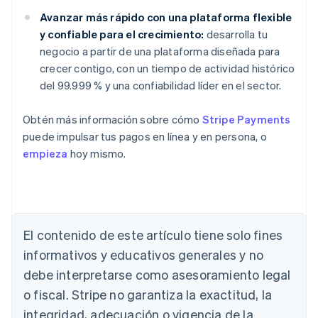
Avanzar más rápido con una plataforma flexible
y confiable para el crecimiento:
desarrolla tu
negocio a partir de una plataforma diseñada para
crecer contigo, con un tiempo de actividad histórico
del 99.999 % y una confiabilidad líder en el sector.
Obtén más información sobre cómo
Stripe Payments
puede impulsar tus pagos en línea y en persona, o
empieza
hoy mismo.
El contenido de este artículo tiene solo fines
Alemania
Deutsch
English
informativos y educativos generales y no
Australia
debe interpretarse como asesoramiento legal
English
Austria
o fiscal. Stripe no garantiza la exactitud, la
Deutsch
English
integridad, adecuación o vigencia de la