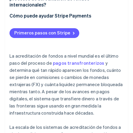
exceso
Demasiados intermediarios
internacionales?
Los riesgos de FX intensifican el problema
Horarios de atención que no coinciden
Usar proveedores con integraciones locales
Cómo puede ayudar Stripe Payments
Controles de cumplimiento de la normativa
Elegir monedas de acreditación de fondos
redundantes
adecuadas
Primeros pasos con Stripe
Infraestructura heredada
Fortalecer la calidad y la puntualidad de los datos
Reducir la presión de liquidez
La acreditación de fondos a nivel mundial es el último
paso del proceso de
pagos transfronterizos
y
determina qué tan rápido aparecen los fondos, cuánto
se pierde en comisiones o cambios de monedas
extrajeras (FX) y cuánta liquidez permanece bloqueada
mientras tanto. A pesar de los avances en pagos
digitales, el sistema que transfiere dinero a través de
las fronteras sigue usando en gran medida la
infraestructura construida hace décadas.
La escala de los sistemas de acreditación de fondos a