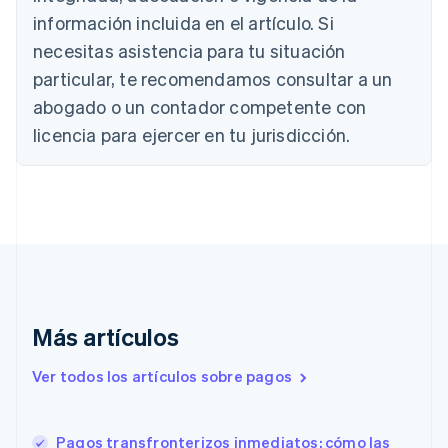
Bélgica
información incluida en el artículo. Si
Nederlands
Français
Deutsch
English
Brasil
necesitas asistencia para tu situación
Português
English
particular, te recomendamos consultar a un
Bulgaria
abogado o un contador competente con
English
Canadá
licencia para ejercer en tu jurisdicción.
English
Français
China continental
简体中文
English
Chipre
English
Croacia
English
Italiano
Dinamarca
English
Emiratos Árabes Unidos
Más artículos
English
Eslovaquia
Ver todos los artículos sobre pagos
English
Eslovenia
English
Italiano
Pagos transfronterizos inmediatos: cómo las