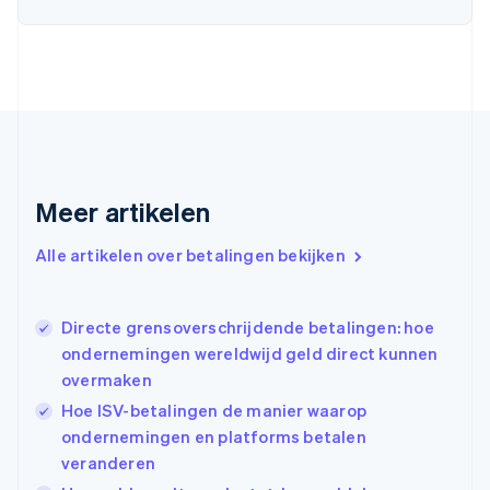
Deutsch
English
Estland
English
Finland
English
Svenska
Frankrijk
Français
English
Gibraltar
English
Meer artikelen
Griekenland
English
Alle artikelen over betalingen bekijken
Hongarije
English
Hongkong SAR, China
Directe grensoverschrijdende betalingen: hoe
English
简体中文
Ierland
ondernemingen wereldwijd geld direct kunnen
English
overmaken
India
Hoe ISV-betalingen de manier waarop
English
ondernemingen en platforms betalen
Italië
Italiano
English
veranderen
Japan