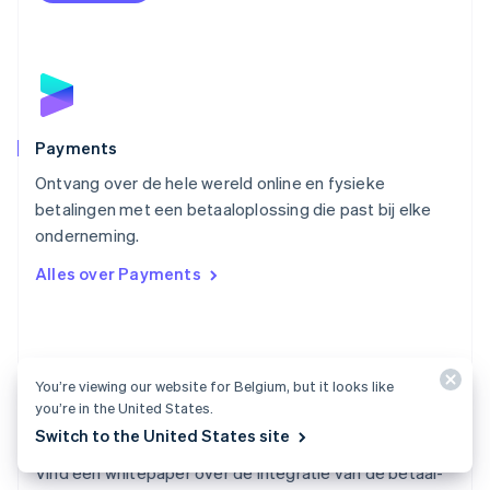
English
Oostenrijk
Deutsch
English
Polen
English
Portugal
Português
English
Payments
Roemenië
Ontvang over de hele wereld online en fysieke
English
betalingen met een betaaloplossing die past bij elke
Singapore
English
简体中文
onderneming.
Slovenië
Alles over Payments
English
Italiano
Slowakije
English
Spanje
Español
English
You’re viewing our website for Belgium, but it looks like
Thailand
you’re in the United States.
ไทย
English
Switch to the United States site
Documentatie voor Payments
Tsjechië
English
Vind een whitepaper over de integratie van de betaal-
Vasteland van China