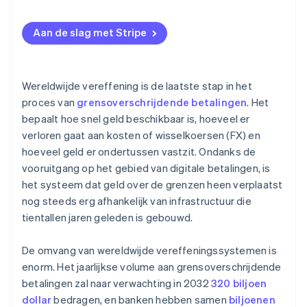
Valutarisico’s maken het nog erger
Niet-overeenkomende openingstijden
Altijd beschikbare digitale betalingen
Kies verstandige vereffeningsvaluta’s
Overbodige compliancecontroles
Aan de slag met Stripe
Verbeter de kwaliteit en timing van gegevens
Verouderde infrastructuur
Verminder de druk op de liquiditeit
Wereldwijde vereffening is de laatste stap in het
proces van
grensoverschrijdende betalingen
. Het
bepaalt hoe snel geld beschikbaar is, hoeveel er
verloren gaat aan kosten of wisselkoersen (FX) en
hoeveel geld er ondertussen vastzit. Ondanks de
vooruitgang op het gebied van digitale betalingen, is
het systeem dat geld over de grenzen heen verplaatst
nog steeds erg afhankelijk van infrastructuur die
tientallen jaren geleden is gebouwd.
De omvang van wereldwijde vereffeningssystemen is
enorm. Het jaarlijkse volume aan grensoverschrijdende
betalingen zal naar verwachting in 2032
320 biljoen
dollar
bedragen, en banken hebben samen
biljoenen