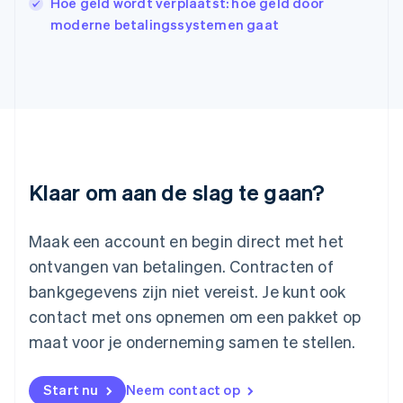
Hoe geld wordt verplaatst: hoe geld door
日本語
English
moderne betalingssystemen gaat
Kroatië
English
Italiano
Letland
English
Liechtenstein
Deutsch
English
Litouwen
English
Luxemburg
Klaar om aan de slag te gaan?
Français
Deutsch
English
Maleisië
English
简体中文
Maak een account en begin direct met het
Malta
ontvangen van betalingen. Contracten of
English
Mexico
bankgegevens zijn niet vereist. Je kunt ook
Español
English
contact met ons opnemen om een pakket op
Nederland
maat voor je onderneming samen te stellen.
Nederlands
English
Nieuw-Zeeland
English
Start nu
Neem contact op
Noorwegen