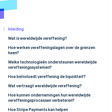
Oprichting van een start-up
Climate
Ecosysteem
CO₂-verwijdering
Partners
Identity
Stripe App Marketplace
Inleiding
Online identiteitsverificatie
Wat is wereldwijde vereffening?
Hoe werken vereffeningslagen over de grenzen
heen?
Stripe Sessions 2026
Correspondentbanken en tussenpersonen
Welke technologieën ondersteunen wereldwijde
Ontdek hoe Stripe de economische infrastructuu
vereffeningssystemen?
Nu bekijken
Berichten versus vereffening
Gestructureerde, moderne berichten
Hoe beïnvloedt vereffening de liquiditeit?
Gesloten kringloop versus gedeelde platforms
De opkomst van realtime betalingen en vroege
Contant geld blijft onderweg hangen
Wat vertraagt wereldwijde vereffening?
Tijdsbeperkingen
grensoverschrijdende verbindingen
Banken houden nog meer geld vast
Versnipperde normen
Hoe kunnen ondernemingen hun wereldwijde
Aanbieders die de moeilijke delen voor hun rekening
vereffeningsprocessen verbeteren?
Onzekerheid zorgt voor overvoorbereiding
Te veel tussenpersonen
nemen
Gebruik providers met lokale integraties
Hoe Stripe Payments kan helpen