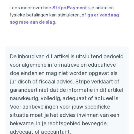
Lees meer over hoe
Stripe Payments
je online en
fysieke betalingen kan stimuleren, of
ga er vandaag
nog mee aan de slag
.
Australië
English
De inhoud van dit artikel is uitsluitend bedoeld
België
voor algemene informatieve en educatieve
Nederlands
Français
Deutsch
English
Brazilië
doeleinden en mag niet worden opgevat als
Português
English
juridisch of fiscaal advies. Stripe verklaart of
Bulgarije
garandeert niet dat de informatie in dit artikel
English
Canada
nauwkeurig, volledig, adequaat of actueel is.
English
Français
Voor aanbevelingen voor jouw specifieke
Cyprus
situatie moet je het advies inwinnen van een
English
Denemarken
bekwame, in je rechtsgebied bevoegde
English
advocaat of accountant.
Duitsland