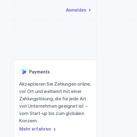
Anmelden
Ressourcen
Ecosystem
Kontakt
nd Marktplätze
Mehr
App-Integrationen
Partner
Sales-Team kontaktieren
Product roadmap
Code-Beispiele
Stripe App-Marktplatz
Partner werden
Ausblick
 Plattformen
Entwickler-Blog
eit
API-Status
Radar
Betrugsprävention
Payments
Atlas
onen
Start-up-Gründung
Akzeptieren Sie Zahlungen online,
vor Ort und weltweit mit einer
Climate
CO₂-Entnahme
Zahlungslösung, die für jede Art
von Unternehmen geeignet ist –
Identity
Online-Identitätsprüfung
vom Start-up bis zum globalen
Konzern.
Mehr erfahren