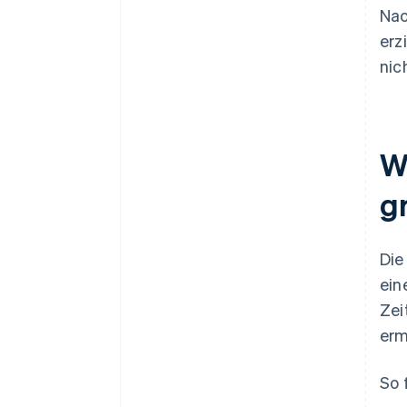
Nac
erz
nic
W
g
Die
ein
Zei
erm
So 