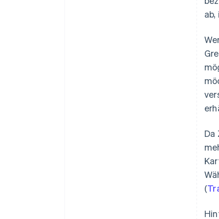
bez
ab,
Wen
Gre
mög
möc
ver
erhä
Da 
meh
Kar
Wäh
(
Tr
Hin