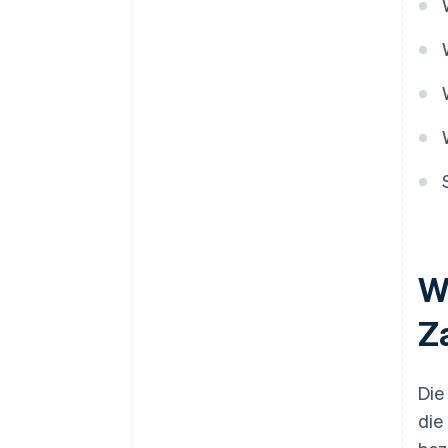
verbessern
Liquiditätsdruck reduzieren
W
Z
Die
die