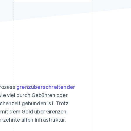
Stripe-Sessions 2026
Erfahren Sie, wie Stripe
Lösungen für die
Wirtschaftsinfrastruktur
für KI aufbaut.
Jetzt ansehen
Prozess
grenzüberschreitender
wie viel durch Gebühren oder
schenzeit gebunden ist. Trotz
, mit dem Geld über Grenzen
zehnte alten Infrastruktur.