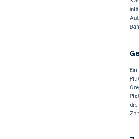
SWI
inl
Aut
Ban
Ge
Ein
Pla
Gre
Pla
die
Zah