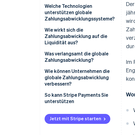
Der
Korrespondenz- und
Welche Technologien
jäh
Intermediärbanken
unterstützen globale
Zahlungsabwicklungssysteme?
wir
Nachrichten oder
Zah
Zahlungsabwicklung
Strukturierte, moderne
Wie wirkt sich die
Nachrichten
Zahlungsabwicklung auf die
ver
Geschlossener Vorgang oder
Liquidität aus?
dur
gemeinsam genutzte
Der Anstieg von
Plattformen
Echtzeitzahlungen und frühe
Bargeld bleibt auf dem
Was verlangsamt die globale
grenzüberschreitende
Transportweg hängen
Zahlungsabwicklung?
Im 
Zeitliche Einschränkungen
Verbindungen
Eng
Banken binden noch mehr
Fragmentierte Standards
Wie können Unternehmen die
Anbieter, die sich um die
Liquidität
globale Zahlungsabwicklung
kon
Zu viele Vermittler
komplexen Aspekte kümmern
verbessern?
Unsicherheit zwingt zu
Unterschiedliche Betriebszeiten
Wor
Immer verfügbare digitale
übermäßiger Vorbereitung
Anbieter mit lokalen
So kann Stripe Payments Sie
Zahlungen
Integrationen verwenden
unterstützen
Redundante Compliance-
Wechselkursrisiken verschärfen
Prüfungen
das Problem
Sinnvolle Währungen für die
Zahlungsabwicklung wählen
Jetzt mit Stripe starten
Veraltete Infrastruktur
Datenqualität und Timing