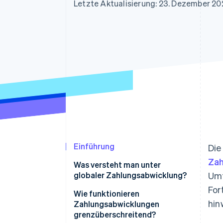
Optimierung der
Datensynchronisier
Letzte Aktualisierung: 23. Dezember 20
Autorisierungsraten
Link
Beschleunigter Bezahlvorgang
Financial Connections
Verbundene Finanzdaten
Einführung
Die
Zah
Was versteht man unter
globaler Zahlungsabwicklung?
Umt
For
Wie funktionieren
hin
Zahlungsabwicklungen
grenzüberschreitend?