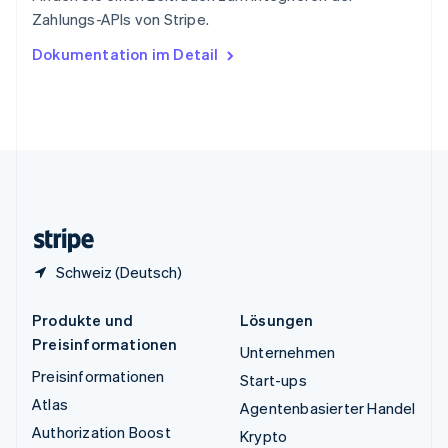
Tschechische Republik
Zahlungs-APIs von Stripe.
English
Ungarn
Dokumentation im Detail
English
Vereinigte Arabische Emirate
English
Vereinigte Staaten
English
Español
简体中文
Vereinigtes Königreich
English
Zypern
English
Schweiz (Deutsch)
Produkte und
Lösungen
Preisinformationen
Unternehmen
Preisinformationen
Start-ups
Atlas
Agentenbasierter Handel
Authorization Boost
Krypto