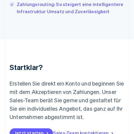
Zahlungsrouting: So steigert eine intelligentere
Liechtenstein
Infrastruktur Umsatz und Zuverlässigkeit
Deutsch
English
Litauen
English
Luxemburg
Français
Deutsch
English
Malaysia
English
简体中文
Malta
English
Startklar?
Mexiko
Español
English
Neuseeland
Erstellen Sie direkt ein Konto und beginnen Sie
English
mit dem Akzeptieren von Zahlungen. Unser
Niederlande
Nederlands
English
Sales-Team berät Sie gerne und gestaltet für
Norwegen
Sie ein individuelles Angebot, das ganz auf Ihr
English
Österreich
Unternehmen abgestimmt ist.
Deutsch
English
Polen
Jetzt starten
Sales-Team kontaktieren
English