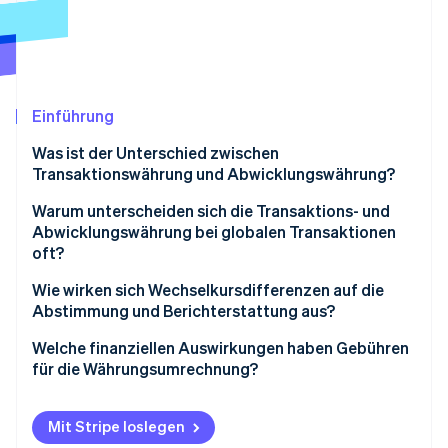
Betrugsprävention
Ecosystem
Atlas
Start-up-Gründung
Partner
Stripe App-Marktplatz
Climate
CO₂-Entnahme
Einführung
Identity
Was ist der Unterschied zwischen
Online-Identitätsprüfung
Transaktionswährung und Abwicklungswährung?
Warum unterscheiden sich die Transaktions- und
Abwicklungswährung bei globalen Transaktionen
oft?
Stripe-Sessions 2026
Erfahren Sie, wie Stripe Lösungen für die Wirtschaft
Kundenerwartungen
Wie wirken sich Wechselkursdifferenzen auf die
Jetzt ansehen
Abstimmung und Berichterstattung aus?
Interne Überlegungen
Welche finanziellen Auswirkungen haben Gebühren
Praktische Einschränkungen
für die Währungsumrechnung?
Mit Stripe loslegen