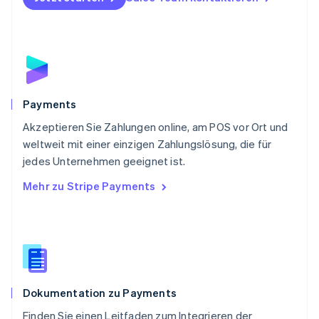
Portugal
Português
English
Rumänien
English
Schweden
Svenska
English
Schweiz
Payments
Deutsch
Français
Italiano
English
Akzeptieren Sie Zahlungen online, am POS vor Ort und
Singapur
English
简体中文
weltweit mit einer einzigen Zahlungslösung, die für
Slowakei
jedes Unternehmen geeignet ist.
English
Mehr zu Stripe Payments
Slowenien
English
Italiano
Sonderverwaltungsregion Hongkong,
China
English
简体中文
Spanien
Español
English
Dokumentation zu Payments
Thailand
ไทย
English
Finden Sie einen Leitfaden zum Integrieren der