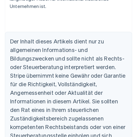
Unternehmen ist.
Der Inhalt dieses Artikels dient nur zu
Australien
allgemeinen Informations- und
English
Belgien
Bildungszwecken und sollte nicht als Rechts-
Nederlands
Français
Deutsch
English
oder Steuerberatung interpretiert werden.
Brasilien
Stripe übernimmt keine Gewähr oder Garantie
Português
English
Bulgarien
für die Richtigkeit, Vollständigkeit,
English
Angemessenheit oder Aktualität der
Dänemark
Informationen in diesem Artikel. Sie sollten
English
Deutschland
den Rat eines in Ihrem steuerlichen
Deutsch
English
Zuständigkeitsbereich zugelassenen
Estland
English
kompetenten Rechtsbeistands oder von einer
Festlandchina
Steuerberatungsstelle einholen und sich
简体中文
English