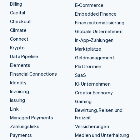
Billing
E-Commerce
Capital
Embedded Finance
Checkout
Finanzautomatisierung
Climate
Globale Unternehmen
Connect
In-App-Zahlungen
Krypto
Marktplätze
Data Pipeline
Geldmanagement
Elements
Plattformen
Financial Connections
SaaS
Identity
KI-Unternehmen
Invoicing
Creator Economy
Issuing
Gaming
Link
Bewirtung, Reisen und
Managed Payments
Freizeit
Zahlungslinks
Versicherungen
Payments
Medien und Unterhaltung