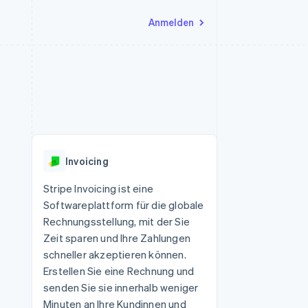
Anmelden
Ressourcen
Ecosystem
Kontakt
nd Marktplätze
Mehr
App-Integrationen
Partner
Sales-Team kontaktieren
Product roadmap
Code-Beispiele
Stripe App-Marktplatz
Partner werden
Ausblick
 Plattformen
Entwickler-Blog
eit
API-Status
Radar
Betrugsprävention
Invoicing
Atlas
onen
Start-up-Gründung
Stripe Invoicing ist eine
Softwareplattform für die globale
Climate
CO₂-Entnahme
Rechnungsstellung, mit der Sie
Zeit sparen und Ihre Zahlungen
Identity
Online-Identitätsprüfung
schneller akzeptieren können.
Erstellen Sie eine Rechnung und
senden Sie sie innerhalb weniger
Minuten an Ihre Kundinnen und