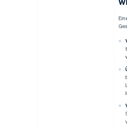
w
Ein
Ges