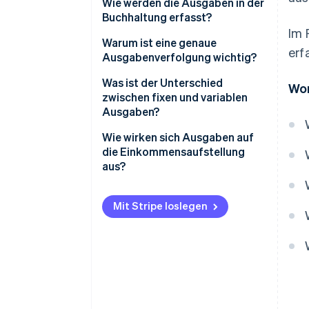
Wie werden die Ausgaben in der
Buchhaltung erfasst?
Im 
Warum ist eine genaue
erf
Ausgabenverfolgung wichtig?
Was ist der Unterschied
Wor
zwischen fixen und variablen
Ausgaben?
Fixe Ausgaben
Wie wirken sich Ausgaben auf
die Einkommensaufstellung
Variable Ausgaben
aus?
Mit Stripe loslegen