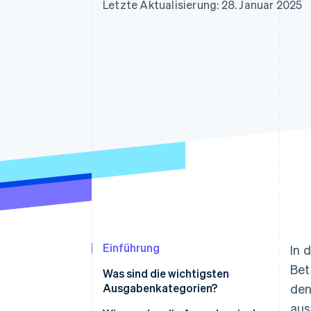
Optimierung der
Datensynchronisier
Letzte Aktualisierung: 28. Januar 2025
Autorisierungsraten
Link
Beschleunigter Bezahlvorgang
Financial Connections
Verbundene Finanzdaten
Einführung
In 
Bet
Was sind die wichtigsten
Ausgabenkategorien?
den
aus