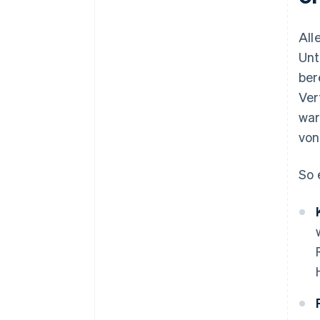
All
Unt
ber
Ver
war
von
So 