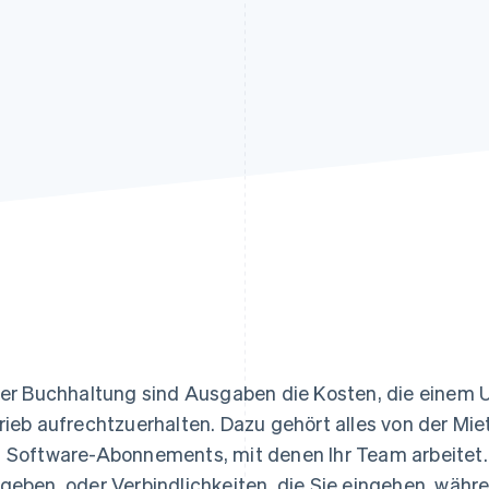
ung
der Buchhaltung sind Ausgaben die Kosten, die einem
rieb aufrechtzuerhalten. Dazu gehört alles von der Miet
 Software-Abonnements, mit denen Ihr Team arbeitet.
geben, oder Verbindlichkeiten, die Sie eingehen, währ