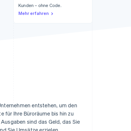
Kunden – ohne Code.
Mehr erfahren
Stripe-Sessions 2026
Erfahren Sie, wie Stripe
Lösungen für die
Wirtschaftsinfrastruktur
für KI aufbaut.
Jetzt ansehen
 Unternehmen entstehen, um den
e für Ihre Büroräume bis hin zu
 Ausgaben sind das Geld, das Sie
end Sie Umsätze erzielen.