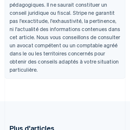
Belgique
pédagogiques. Il ne saurait constituer un
Nederlands
Français
Deutsch
English
conseil juridique ou fiscal. Stripe ne garantit
Brésil
pas l'exactitude, l'exhaustivité, la pertinence,
Português
English
Bulgarie
ni l'actualité des informations contenues dans
English
cet article. Nous vous conseillons de consulter
Canada
un avocat compétent ou un comptable agréé
English
Français
Chine continentale
dans le ou les territoires concernés pour
简体中文
English
obtenir des conseils adaptés à votre situation
Chypre
English
particulière.
Croatie
English
Italiano
Danemark
English
Émirats arabes unis
English
Espagne
Español
English
Estonie
Plus d'articles
English