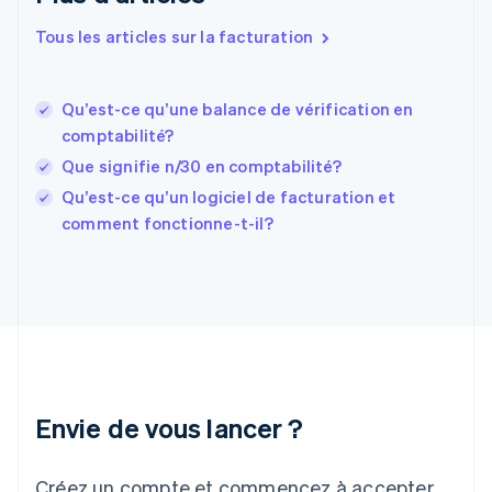
États-Unis
Tous les articles sur la facturation
English
Español
简体中文
Finlande
English
Svenska
France
Qu’est-ce qu’une balance de vérification en
Français
English
comptabilité?
Gibraltar
Que signifie n/30 en comptabilité?
English
Grèce
Qu’est-ce qu’un logiciel de facturation et
English
comment fonctionne-t-il?
Hongrie
English
Inde
English
Irlande
English
Italie
Italiano
English
Japon
Envie de vous lancer ?
日本語
English
Lettonie
Créez un compte et commencez à accepter
English