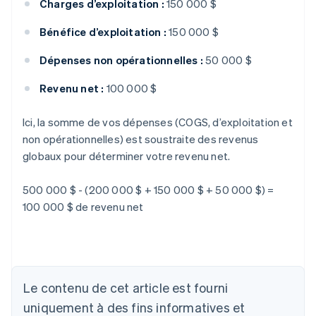
Charges d’exploitation :
150 000 $
Bénéfice d’exploitation :
150 000 $
Dépenses non opérationnelles :
50 000 $
Revenu net :
100 000 $
Ici, la somme de vos dépenses (COGS, d’exploitation et
non opérationnelles) est soustraite des revenus
globaux pour déterminer votre revenu net.
500 000 $ - (200 000 $ + 150 000 $ + 50 000 $) =
100 000 $ de revenu net
Allemagne
Deutsch
English
Australie
English
Le contenu de cet article est fourni
Autriche
uniquement à des fins informatives et
Deutsch
English