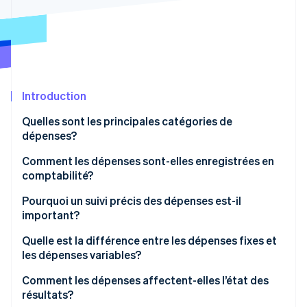
Commerce de détail
État des API
Atlas
Constitution d'une entreprise
Climate
Élimination du carbone
Écosystème
Identity
Partenaires
Vérification de l'identité
Introduction
Stripe App Marketplace
Quelles sont les principales catégories de
dépenses?
Comment les dépenses sont-elles enregistrées en
Stripe Sessions 2026
comptabilité?
Découvrez comment Stripe construit l’infrastructure écon
l’IA.
Pourquoi un suivi précis des dépenses est-il
Regarder
important?
Quelle est la différence entre les dépenses fixes et
les dépenses variables?
Dépenses fixes
Comment les dépenses affectent-elles l’état des
résultats?
Dépenses variables