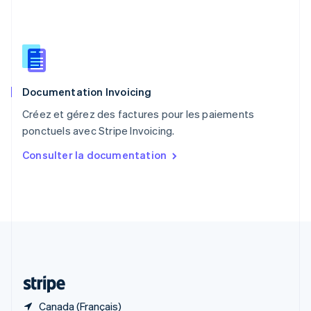
RAS de Hong Kong, Chine
English
简体中文
République tchèque
English
Roumanie
English
Documentation Invoicing
Royaume-Uni
English
Créez et gérez des factures pour les paiements
Singapour
ponctuels avec Stripe Invoicing.
English
简体中文
Slovaquie
Consulter la documentation
English
Slovénie
English
Italiano
Suède
Svenska
English
Suisse
Deutsch
Français
Italiano
English
Thaïlande
ไทย
English
Canada (Français)