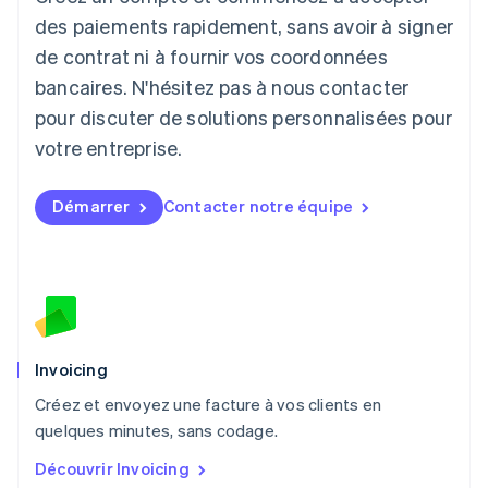
Liechtenstein
des paiements rapidement, sans avoir à signer
Deutsch
English
de contrat ni à fournir vos coordonnées
Lituanie
English
bancaires. N'hésitez pas à nous contacter
Luxembourg
pour discuter de solutions personnalisées pour
Français
Deutsch
English
Malaisie
votre entreprise.
English
简体中文
Malte
Démarrer
Contacter notre équipe
English
Mexique
Español
English
Norvège
English
Nouvelle-Zélande
English
Pays-Bas
Invoicing
Nederlands
English
Créez et envoyez une facture à vos clients en
Pologne
English
quelques minutes, sans codage.
Portugal
Découvrir Invoicing
Português
English