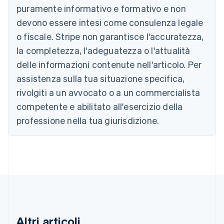
puramente informativo e formativo e non
Australia
devono essere intesi come consulenza legale
English
o fiscale. Stripe non garantisce l'accuratezza,
Austria
la completezza, l'adeguatezza o l'attualità
Deutsch
English
Belgio
delle informazioni contenute nell'articolo. Per
Nederlands
Français
Deutsch
English
assistenza sulla tua situazione specifica,
Brasile
Português
English
rivolgiti a un avvocato o a un commercialista
Bulgaria
competente e abilitato all'esercizio della
English
Canada
professione nella tua giurisdizione.
English
Français
Cina continentale
简体中文
English
Cipro
English
Croazia
English
Italiano
Danimarca
English
Altri articoli
Emirati Arabi Uniti