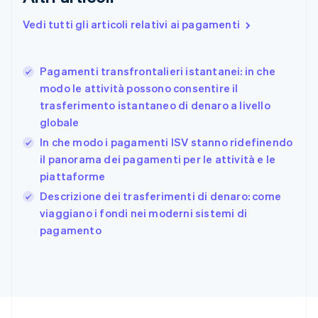
English
Estonia
Vedi tutti gli articoli relativi ai pagamenti
English
Finlandia
English
Svenska
Pagamenti transfrontalieri istantanei: in che
Francia
modo le attività possono consentire il
Français
English
trasferimento istantaneo di denaro a livello
Germania
globale
Deutsch
English
Giappone
In che modo i pagamenti ISV stanno ridefinendo
日本語
English
il panorama dei pagamenti per le attività e le
Gibilterra
piattaforme
English
Descrizione dei trasferimenti di denaro: come
Grecia
English
viaggiano i fondi nei moderni sistemi di
India
pagamento
English
Irlanda
English
Italia
Italiano
English
Lettonia