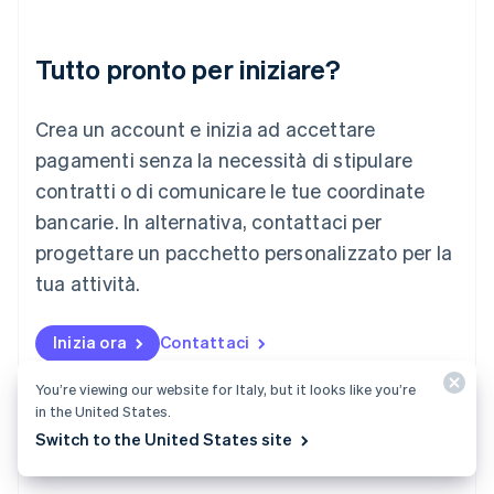
English
Liechtenstein
Deutsch
English
Tutto pronto per iniziare?
Lituania
English
Crea un account e inizia ad accettare
Lussemburgo
Français
Deutsch
English
pagamenti senza la necessità di stipulare
Malaysia
contratti o di comunicare le tue coordinate
English
简体中文
Malta
bancarie. In alternativa, contattaci per
English
progettare un pacchetto personalizzato per la
Messico
tua attività.
Español
English
Norvegia
English
Inizia ora
Contattaci
Nuova Zelanda
English
You’re viewing our website for Italy, but it looks like you’re
Paesi Bassi
in the United States.
Nederlands
English
Polonia
Switch to the United States site
English
Portogallo