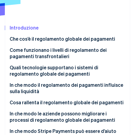
Scopri cosa ti aspetta
Radar
Ecosistema
Prevenzione delle frodi
Introduzione
Partner
Atlas
Stripe App Marketplace
Costituzione di start-up
Che cos’è il regolamento globale dei pagamenti
Climate
Rimozione del carbonio
Come funzionano i livelli di regolamento dei
pagamenti transfrontalieri
Identity
Verifica online dell'identità
Banche corrispondenti e intermediari
Quali tecnologie supportano i sistemi di
regolamento globale dei pagamenti
Messaggistica e regolamento dei pagamenti
Messaggistica strutturata e moderna
In che modo il regolamento dei pagamenti influisce
Ciclo chiuso e piattaforme condivise
sulla liquidità
Aumento dei pagamenti in tempo reale e primi
Stripe Sessions 2026
Vincoli temporali
collegamenti transfrontalieri
Blocco delle liquidità in transito
Cosa rallenta il regolamento globale dei pagamenti
Scopri come Stripe sta costruendo l'infrastruttura economi
Guarda ora
Fornitori che gestiscono le parti più difficili
Le banche immobilizzano ancora più liquidità
Standard frammentati
In che modo le aziende possono migliorare i
processi di regolamento globale dei pagamenti
Pagamenti digitali sempre attivi
L’incertezza costringe a un eccesso di preparazione
Troppi intermediari
Utilizzare fornitori con integrazioni locali
In che modo Stripe Payments può essere d’aiuto