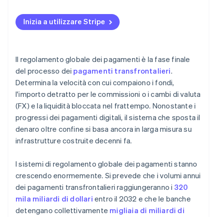
I rischi dei cambi complicano il problema
Orari lavorativi non corrispondenti
Scegliere valute ragionevoli di regolamento dei
Controlli di conformità ridondanti
pagamenti
Inizia a utilizzare Stripe
Infrastruttura ereditata
Migliorare la qualità dei dati e la tempistica
Ridurre la pressione sulla liquidità
Il regolamento globale dei pagamenti è la fase finale
del processo dei
pagamenti transfrontalieri
.
Determina la velocità con cui compaiono i fondi,
l'importo detratto per le commissioni o i cambi di valuta
(FX) e la liquidità bloccata nel frattempo. Nonostante i
progressi dei pagamenti digitali, il sistema che sposta il
denaro oltre confine si basa ancora in larga misura su
infrastrutture costruite decenni fa.
I sistemi di regolamento globale dei pagamenti stanno
crescendo enormemente. Si prevede che i volumi annui
dei pagamenti transfrontalieri raggiungeranno i
320
mila miliardi di dollari
entro il 2032 e che le banche
detengano collettivamente
migliaia di miliardi di