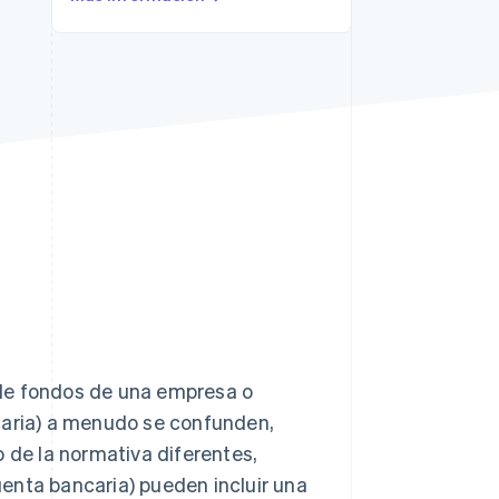
Sesiones de Stripe
2026
Descubre cómo Stripe
construye la
infraestructura
económica para la IA.
Mirar ahora
 de fondos de una empresa o
caria) a menudo se confunden,
o de la normativa diferentes,
enta bancaria) pueden incluir una