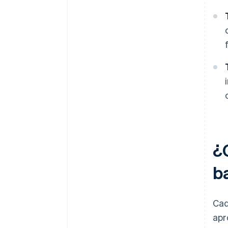
¿
b
Cad
apr