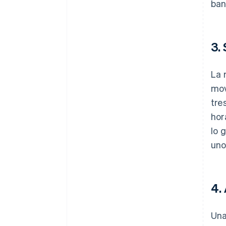
ban
3.
La 
mov
tre
hor
lo 
uno
4.
Una