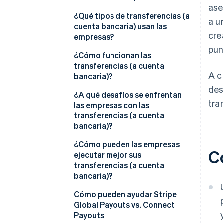
ase
¿Qué tipos de transferencias (a
a u
cuenta bancaria) usan las
cre
empresas?
pun
¿Cómo funcionan las
transferencias (a cuenta
A c
bancaria)?
des
1. Aprovechar una fuente de
¿A qué desafíos se enfrentan
tra
fondos
las empresas con las
transferencias (a cuenta
2. Recopilar los datos bancarios
bancaria)?
del destinatario
Recopilar datos precisos del
¿Cómo pueden las empresas
C
3. Seleccionar una red
destinatario
ejecutar mejor sus
transferencias (a cuenta
4. Acreditación de fondos
Gestionar la complejidad global
bancaria)?
Impuestos y cumplimiento de la
Simplificar el onboarding del
Cómo pueden ayudar Stripe
normativa KYC
destinatario
Global Payouts vs. Connect
Payouts
Manejar las fallas
Usar cuentas en varias monedas