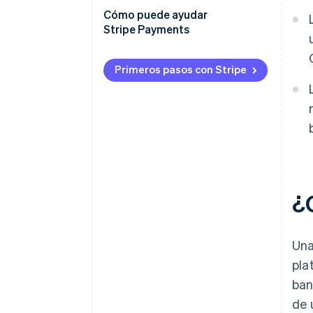
Stripe Connect
Cómo puede ayudar
Seleccionar una red
Stripe Payments
deliberadamente
Stripe Global Payouts
Planificar cómo manejar las
Primeros pasos con Stripe
fallas
¿
Una
pla
ban
de 