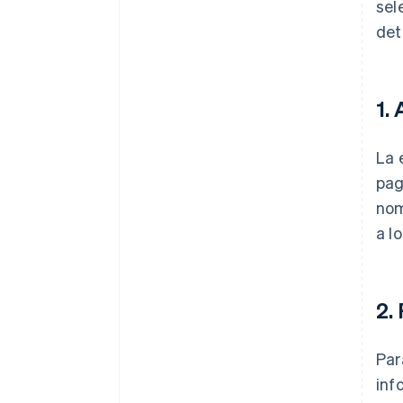
sel
det
1.
La 
pag
nom
a l
2.
Par
inf