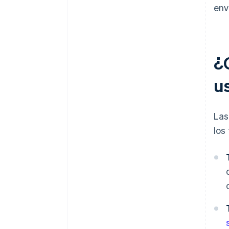
env
¿
u
Las
los