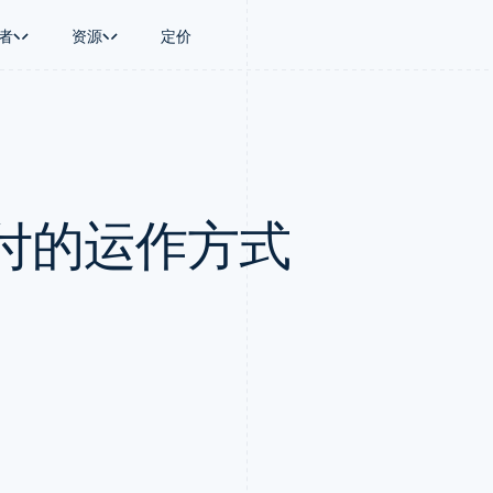
者
资源
定价
景
指南
按行业
公司
资金管理
平台和交易市
商务
持
接受线上付款
AI 企业
产品路线图
Treasury
Connect
币
持方案
实施预置结账流程
创作者经济
Sessions 年度大会
企业财务
平台支付
务
务
构建平台或交易市场
游戏
招聘
Global Payouts
Capital 平台
付的运作方式
金融
管理订阅
酒店、旅游与休闲
资讯中心
向第三方打款
客户融资
动化
提供按用量计费
保险
Stripe Press
Capital
Treasury 平
企业
发行稳定币支持的支付卡
媒体与娱乐
企业融资
嵌入式金融服
支付
通过智能体配置和管理服务
非营利组织
Crypto
Issuing
场
专业服务
钱包、稳定币发行和发卡基础设
实体卡和虚拟
理
公共部门
施
零售
化
Crypto Onramp
on
可嵌入的加密货币购买