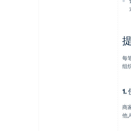
每
组
1
商
他