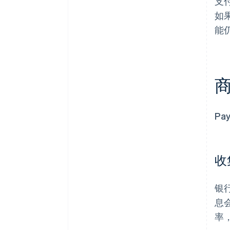
支
如
能
P
收
银
息
率