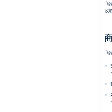
商
收
商