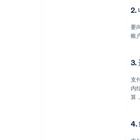
2
要
账户
3
支
内
算
4.