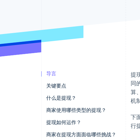
加速结账
Financial Connections
关联金融账户数据
导言
提
同
关键要点
算
什么是提现？
机
商家使用哪些类型的提现？
下
提现如何运作？
行
1. 使用资金来源
商家在提现方面面临哪些挑战？