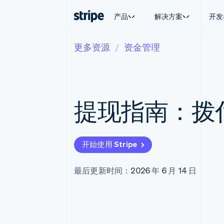
产品
解决方案
开发
更多资源
资金管理
按企业阶段
文档
学习
按应用场
支持
支付
营收
大型企业
Stripe 文档
博客
智能体
获取支
Payments
Billing
初创企业
API 参考文档
客户案例
加密货
托管支
在线支付
经常性收入
库与 SDK
指南
电子商
专业服
Managed Payments
Metronome
Stripe Apps
提现指南：拨
嵌入式
备案商家解决方案
按用量计费
财务自
Payment links
Subscriptions
全球化
无代码支付
订阅管理
应用内
Checkout
Invoicing
交易市
预构建支付界面
一次性或定期账单
开始使用 Stripe
资金管
Elements
Tax
平台
灵活的 UI 组件
销售税和增值税自动
SaaS
Payment methods
Revenue Recogniti
最后更新时间：2026 年 6 月 14 日
接入 125+ 种支付方式
会计自动化
Terminal
Stripe Sigma
线下支付
自定义报告
Authorization Boost
Data Pipeline
支付成功率优化
数据同步
Link