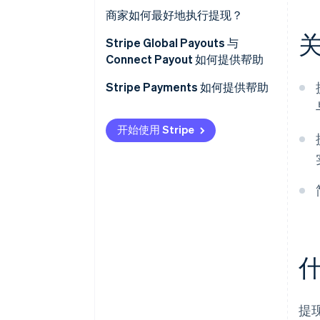
2. 收集收款人银行账户详情
收集准确的收款人详情
商家如何最好地执行提现？
3. 选择卡组织
管理全球复杂性
简化收款人入驻
Stripe Global Payouts 与
Connect Payout 如何提供帮助
4. 结算
税务和客户身份验证 (KYC) 监管合
使用多货币账户
规
Stripe Connect
Stripe Payments 如何提供帮助
谨慎选择卡组织
Stripe Global Payouts
处理失败
规划如何处理失败
开始使用 Stripe
提