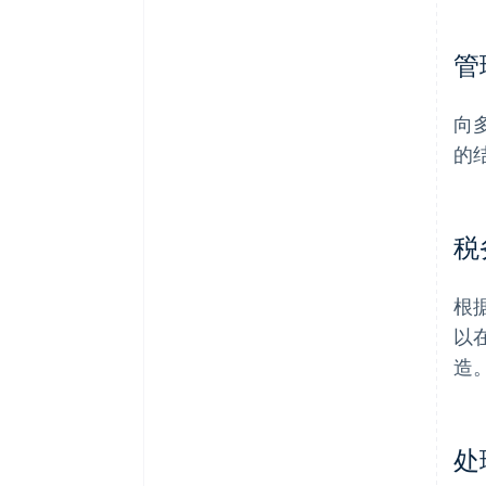
管
向
的
税
根
以
造
处