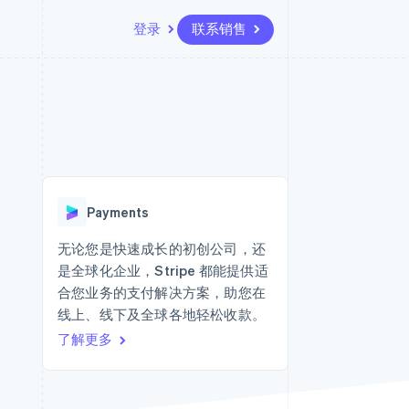
登录
联系销售
资源
生态系统
联系
场
更多
应用集成
合作伙伴
联系销售
Product roadmap
代码示例
Stripe App Marketplace
成为合作伙伴
了解未来规划
开发者博客
版
API 状态
Radar
欺诈防范
台版
Payments
务
Atlas
初创企业注册
无论您是快速成长的初创公司，还
卡
是全球化企业，Stripe 都能提供适
Climate
碳移除
合您业务的支付解决方案，助您在
线上、线下及全球各地轻松收款。
Identity
在线身份验证
了解更多