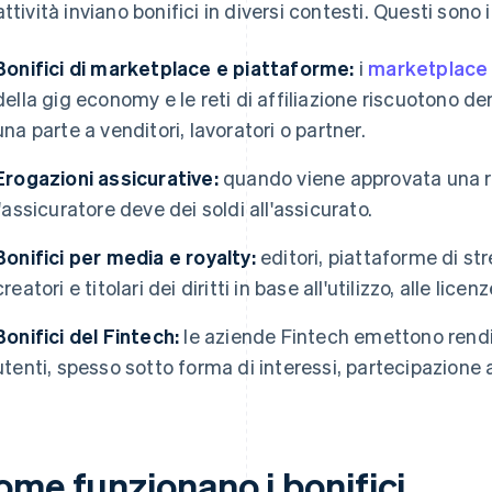
ttività inviano bonifici in diversi contesti. Questi sono i 
Bonifici di marketplace e piattaforme:
i
marketplace
della gig economy e le reti di affiliazione riscuotono de
una parte a venditori, lavoratori o partner.
Erogazioni assicurative:
quando viene approvata una r
l'assicuratore deve dei soldi all'assicurato.
Bonifici per media e royalty:
editori, piattaforme di s
creatori e titolari dei diritti in base all'utilizzo, alle lice
Bonifici del Fintech:
le aziende Fintech emettono rendim
utenti, spesso sotto forma di interessi, partecipazione ag
ome funzionano i bonifici