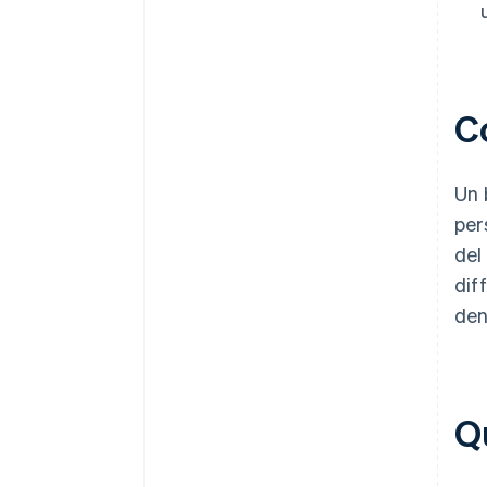
Co
Un 
per
del
dif
den
Qu