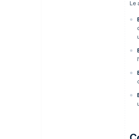
Le a
C