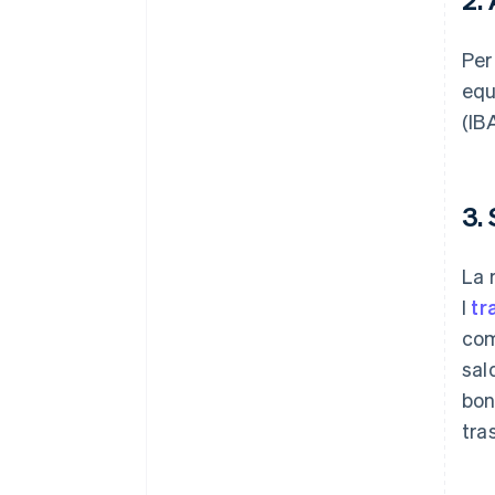
Per
equ
(IB
3.
La 
I
tr
com
sal
bon
tra