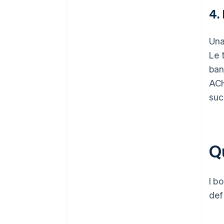
4.
Una
Le 
ban
ACH
suc
Qu
I b
def