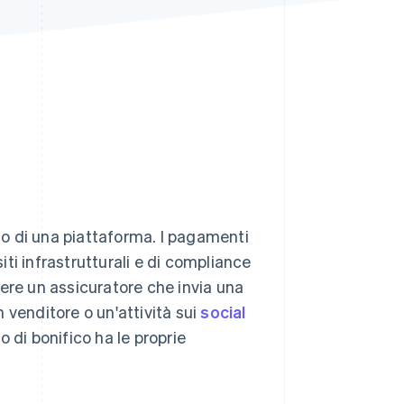
Stripe Sessions 2026
Scopri come Stripe sta
costruendo
l'infrastruttura
economica per l'IA.
Guarda ora
à o di una piattaforma. I pagamenti
ti infrastrutturali e di compliance
udere un assicuratore che invia una
 venditore o un'attività sui
social
 di bonifico ha le proprie