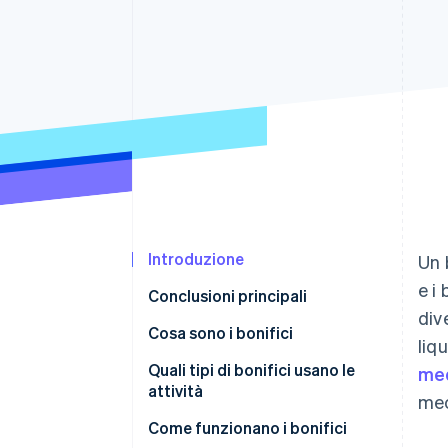
Link
Pagamento accelerato
Financial Connections
Conti finanziari collegati
Introduzione
Un 
e i
Conclusioni principali
div
Cosa sono i bonifici
liq
Quali tipi di bonifici usano le
me
attività
mec
Come funzionano i bonifici