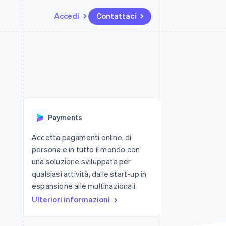
Accedi
Contattaci
Risorse
Ecosistema
Recapiti
me e marketplace
Altro
Integrazioni app
Partner
Contattaci
Product roadmap
ns
Esempi di codice
Stripe App Marketplace
Diventa nostro partner
Scopri cosa ti aspetta
 piattaforme
Blog per sviluppatori
 platforms
ibero
Stato dell'API
Radar
ari integrati
Prevenzione delle frodi
Payments
 fisiche
Atlas
Costituzione di start-up
Accetta pagamenti online, di
persona e in tutto il mondo con
Climate
Rimozione del carbonio
una soluzione sviluppata per
qualsiasi attività, dalle start-up in
Identity
Verifica online dell'identità
espansione alle multinazionali.
Ulteriori informazioni