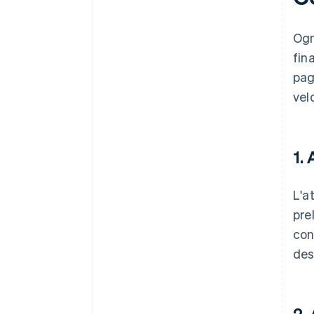
Ogn
fin
pag
vel
1.
L'a
pre
con
des
2.