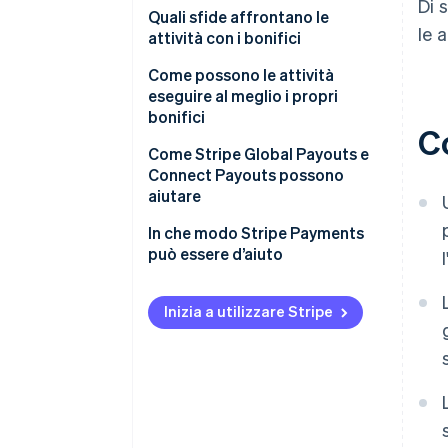
Di 
1. Attingere a una fonte di
Quali sfide affrontano le
le 
finanziamento
attività con i bonifici
2. Acquisizione dei dati bancari
Acquisizione di dati accurati sui
Come possono le attività
dei destinatari
destinatari
eseguire al meglio i propri
bonifici
Co
3. Selezione di una rete
Gestione della complessità
globale
Semplificare l’attivazione dei
Come Stripe Global Payouts e
4. Regolamento dei pagamenti
destinatari
Connect Payouts possono
Compliance fiscale e adeguata
aiutare
verifica della clientela
Utilizzare conti multivaluta
Stripe Connect
In che modo Stripe Payments
Gestione degli errori
Scegliere una rete in modo
può essere d’aiuto
ponderato
Stripe Global Payouts
Pianificare la gestione degli
Inizia a utilizzare Stripe
errori