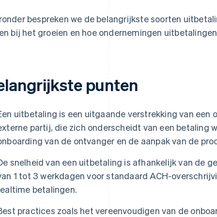
ronder bespreken we de belangrijkste soorten uitbetal
ken bij het groeien en hoe ondernemingen uitbetalingen
elangrijkste punten
Een uitbetaling is een uitgaande verstrekking van een 
externe partij, die zich onderscheidt van een betaling w
onboarding van de ontvanger en de aanpak van de pro
De snelheid van een uitbetaling is afhankelijk van de 
van 1 tot 3 werkdagen voor standaard ACH-overschrijv
realtime betalingen.
Best practices zoals het vereenvoudigen van de onboa