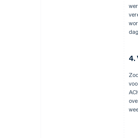
wer
ver
wor
dag
4.
Zod
voo
ACH
ove
wee