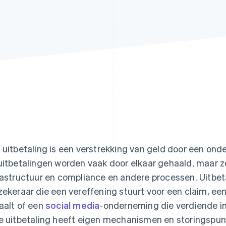
 uitbetaling is een verstrekking van geld door een ond
uitbetalingen worden vaak door elkaar gehaald, maar z
rastructuur en compliance en andere processen. Uitbet
zekeraar die een vereffening stuurt voor een claim, ee
aalt of een
social media
-onderneming die verdiende in
e uitbetaling heeft eigen mechanismen en storingspun