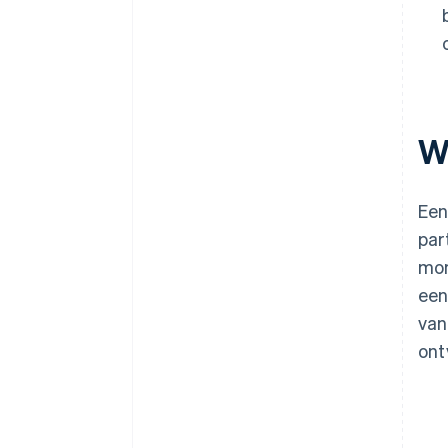
W
Een
par
mom
een
van
ont