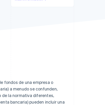
Sesiones de Stripe
2026
Descubre cómo Stripe
construye la
infraestructura
económica para la IA.
Mirar ahora
 de fondos de una empresa o
caria) a menudo se confunden,
o de la normativa diferentes,
enta bancaria) pueden incluir una