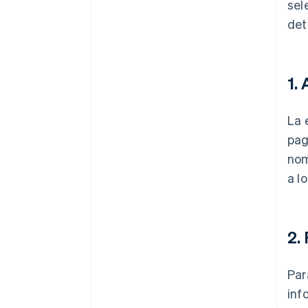
sel
det
1.
La 
pag
nom
a l
2.
Par
inf