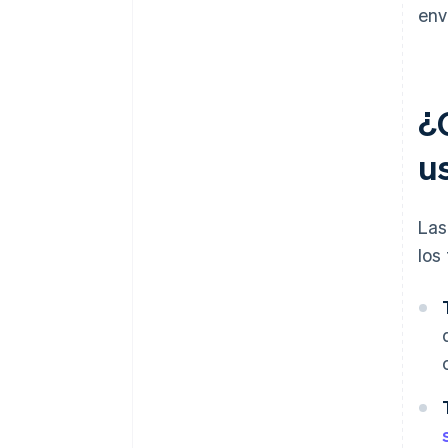
env
¿
u
Las
los