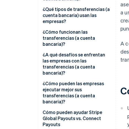
ase
¿Qué tipos de transferencias (a
a u
cuenta bancaria) usan las
cre
empresas?
pun
¿Cómo funcionan las
transferencias (a cuenta
A c
bancaria)?
des
1. Aprovechar una fuente de
¿A qué desafíos se enfrentan
tra
fondos
las empresas con las
transferencias (a cuenta
2. Recopilar los datos bancarios
bancaria)?
del destinatario
Recopilar datos precisos del
¿Cómo pueden las empresas
C
3. Seleccionar una red
destinatario
ejecutar mejor sus
transferencias (a cuenta
4. Acreditación de fondos
Gestionar la complejidad global
bancaria)?
Impuestos y cumplimiento de la
Simplificar el onboarding del
Cómo pueden ayudar Stripe
normativa KYC
destinatario
Global Payouts vs. Connect
Payouts
Manejar las fallas
Usar cuentas en varias monedas