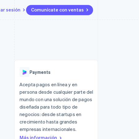
iar sesión
Comunícate con ventas
Recursos
Ecosistema
Contacto
 marketplaces
Más
Integraciones de aplicaciones
Socios
Contacta con ventas
Product roadmap
s
Ejemplos de código
Stripe App Marketplace
Conviértete en socio
Ver lo que viene
ataformas
Blog de desarrolladores
Estado de la API
Radar
Prevención de fraude
Payments
Atlas
Constitución de una startup
 lucro
Acepta pagos en línea y en
persona desde cualquier parte del
Climate
Eliminación de dióxido de
mundo con una solución de pagos
carbono
diseñada para todo tipo de
negocios: desde startups en
crecimiento hasta grandes
empresas internacionales.
Más información