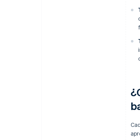
¿
b
Cad
apr