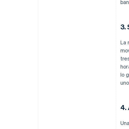
ban
3.
La 
mov
tre
hor
lo 
uno
4.
Una