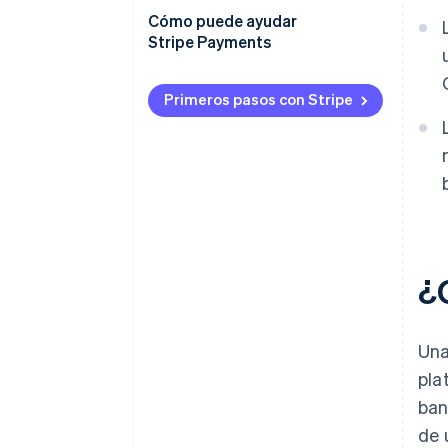
Stripe Connect
Cómo puede ayudar
Seleccionar una red
Stripe Payments
deliberadamente
Stripe Global Payouts
Planificar cómo manejar las
Primeros pasos con Stripe
fallas
¿
Una
pla
ban
de 