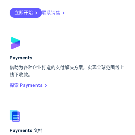
瑞典
Svenska
English
瑞士
立即开始
联系销售
Deutsch
Français
Italiano
English
塞浦路斯
English
斯洛伐克
English
斯洛文尼亚
English
Italiano
Payments
泰国
ไทย
English
借助为各种企业打造的支付解决方案，实现全球范围线上
希腊
线下收款。
English
探索 Payments
西班牙
Español
English
新加坡
English
简体中文
新西兰
English
匈牙利
English
Payments 文档