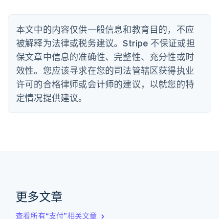
比利时
Nederlands
Français
Deutsch
English
波兰
本文中的内容仅供一般信息和教育目的，不应
English
丹麦
被解释为法律或税务建议。Stripe 不保证或担
English
保文章中信息的准确性、完整性、充分性或时
德国
效性。您应该寻求在您的司法管辖区获得执业
Deutsch
English
法国
许可的合格律师或会计师的建议，以就您的特
Français
English
定情况提供建议。
芬兰
English
Svenska
荷兰
Nederlands
English
加拿大
English
Français
捷克
English
克罗地亚
English
Italiano
更多文章
拉脱维亚
English
查看所有“支付”相关文章