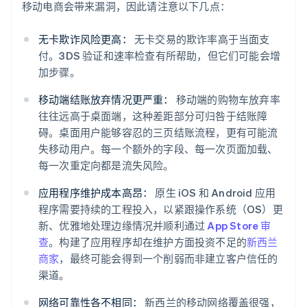
移动电商会带来漏洞，因此请注意以下几点：
无卡欺诈风险更高：
无卡交易的欺诈率高于当面支
付。3DS 验证和速率检查有所帮助，但它们可能会增
加步骤。
移动端结账放弃情况更严重：
移动端的购物车放弃率
往往远高于桌面端，这种差距部分可归咎于结账障
碍。桌面用户能够容忍的三页结账流程，更有可能流
失移动用户。每一个额外的字段、每一次页面加载、
每一次重定向都是流失风险。
应用程序维护成本高昂：
原生 iOS 和 Android 应用
程序需要持续的工程投入，以紧跟操作系统（OS）更
新、优雅地处理边缘情况并顺利通过
App Store 审
查
。构建了应用程序却在维护方面投资不足的
新西兰
商家
，最终可能会得到一个削弱而非建立客户信任的
渠道。
网络可靠性各不相同：
新西兰的移动网络覆盖很强，