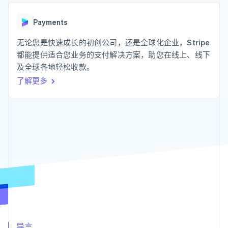
支付成功率优
Stripe Sigma
产品路线图
SaaS
化
自定义报告
Sessions 年度大会
Link
Data Pipeline
Payments
招聘
加速结账
数据同步
资讯中心
资源
无论您是快速成长的初创公司，还是全球化企业，Stripe
Stripe Press
按行业
都能提供适合您业务的支付解决方案，助您在线上、线下
应用集成
及全球各地轻松收款。
AI 企业
代码示例
更多
创作者经济
开发者博客
联系
了解更多
Product roadmap
游戏
API 状态
了解未来规划
酒店、旅游与休闲
联系销售
保险
Radar
成为合作伙伴
媒体与娱乐
欺诈防范
非营利组织
Atlas
专业服务
初创企业注册
公共部门
零售
Climate
碳移除
生态系统
合作伙伴
Stripe App Marketplace
Stripe Sessions 2026
导言