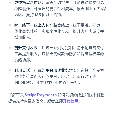
更快拓展新市场：
覆盖全球客户，并通过跨境支付选
项降低多币种管理的复杂性和成本，覆盖 195 个国家/
地区、支持 135 种以上货币。
统一线下与线上支付：
整合线上与线下渠道，打造一
体化商务体验，实现个性化互动、提升客户忠诚度并
增加收入。
阿联酋
提升支付表现：
通过一系列可定制、易于配置的支付
English
爱尔兰
工具提升收入，包括无代码欺诈防护和提高授权率的
English
高级功能。
爱沙尼亚
English
利用灵活、可靠的平台加速业务增长：
选择一个专为
奥地利
随业务扩展而设计的平台，历史正常运行时间达
Deutsch
English
99.999%，可靠性在行业内首屈一指。
澳大利亚
English
巴西
了解有关
Stripe Payments
如何为您的线上和线下付款
Português
English
提供支持的更多信息，或者立即
开始使用
。
保加利亚
English