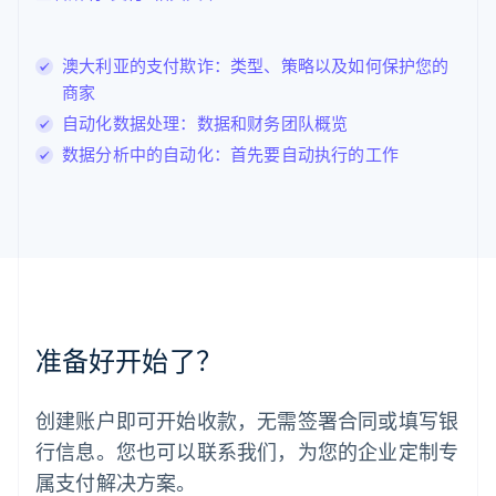
立陶宛
English
列支敦士登
澳大利亚的支付欺诈：类型、策略以及如何保护您的
Deutsch
English
卢森堡
商家
Français
Deutsch
English
自动化数据处理：数据和财务团队概览
罗马尼亚
数据分析中的自动化：首先要自动执行的工作
English
马尔他
English
马来西亚
English
简体中文
美国
English
Español
简体中文
墨西哥
Español
English
准备好开始了？
挪威
English
葡萄牙
创建账户即可开始收款，无需签署合同或填写银
Português
English
行信息。您也可以联系我们，为您的企业定制专
日本
日本語
English
属支付解决方案。