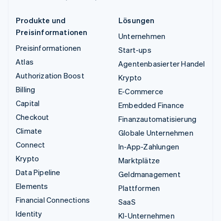
Produkte und
Lösungen
Preisinformationen
Unternehmen
Preisinformationen
Start-ups
Atlas
Agentenbasierter Handel
Authorization Boost
Krypto
Billing
E-Commerce
Capital
Embedded Finance
Checkout
Finanzautomatisierung
Climate
Globale Unternehmen
Connect
In-App-Zahlungen
Krypto
Marktplätze
Data Pipeline
Geldmanagement
Elements
Plattformen
Financial Connections
SaaS
Identity
KI-Unternehmen