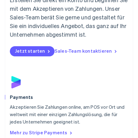
English
mit dem Akzeptieren von Zahlungen. Unser
Niederlande
Nederlands
English
Sales-Team berät Sie gerne und gestaltet für
Norwegen
Sie ein individuelles Angebot, das ganz auf Ihr
English
Österreich
Unternehmen abgestimmt ist.
Deutsch
English
Polen
Jetzt starten
Sales-Team kontaktieren
English
Portugal
Português
English
Rumänien
English
Schweden
Svenska
English
Schweiz
Payments
Deutsch
Français
Italiano
English
Akzeptieren Sie Zahlungen online, am POS vor Ort und
Singapur
English
简体中文
weltweit mit einer einzigen Zahlungslösung, die für
Slowakei
jedes Unternehmen geeignet ist.
English
Mehr zu Stripe Payments
Slowenien