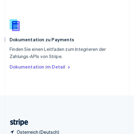
English
Italiano
Sonderverwaltungsregion Hongkong,
China
English
简体中文
Spanien
Español
English
Dokumentation zu Payments
Thailand
ไทย
English
Finden Sie einen Leitfaden zum Integrieren der
Tschechische Republik
Zahlungs-APIs von Stripe.
English
Ungarn
Dokumentation im Detail
English
Vereinigte Arabische Emirate
English
Vereinigte Staaten
English
Español
简体中文
Vereinigtes Königreich
English
Zypern
English
Österreich (Deutsch)