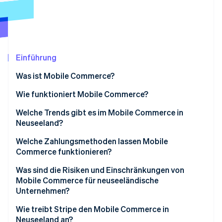
Betrugsprävention
Ecosystem
Atlas
Start-up-Gründung
Partner
Stripe App-Marktplatz
Climate
CO₂-Entnahme
Einführung
Identity
Was ist Mobile Commerce?
Online-Identitätsprüfung
Wie funktioniert Mobile Commerce?
Welche Trends gibt es im Mobile Commerce in
Neuseeland?
Stripe-Sessions 2026
Welche Zahlungsmethoden lassen Mobile
Erfahren Sie, wie Stripe Lösungen für die Wirts
Commerce funktionieren?
Jetzt ansehen
Was sind die Risiken und Einschränkungen von
Mobile Commerce für neuseeländische
Unternehmen?
Wie treibt Stripe den Mobile Commerce in
Neuseeland an?