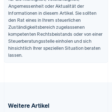
English
Angemessenheit oder Aktualität der
Dänemark
Informationen in diesem Artikel. Sie sollten
English
Deutschland
den Rat eines in Ihrem steuerlichen
Deutsch
English
Zuständigkeitsbereich zugelassenen
Estland
English
kompetenten Rechtsbeistands oder von einer
Festlandchina
Steuerberatungsstelle einholen und sich
简体中文
English
Finnland
hinsichtlich Ihrer speziellen Situation beraten
English
Svenska
lassen.
Frankreich
Français
English
Gibraltar
English
Griechenland
English
Indien
English
Irland
Weitere Artikel
English
Italien