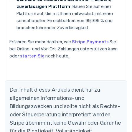
zuverlässigen Plattform:
Bauen Sie auf einer
Plattform auf, die mit Ihnen mitwächst, mit einer
sensationellen Erreichbarkeit von 99,999 % und
branchenführender Zuverlässigkeit.
Erfahren Sie mehr darüber, wie
Stripe Payments
Sie
bei Online- und Vor-Ort-Zahlungen unterstützen kann
oder
starten Sie
noch heute.
Der Inhalt dieses Artikels dient nur zu
Australien
allgemeinen Informations- und
English
Belgien
Bildungszwecken und sollte nicht als Rechts-
Nederlands
Français
Deutsch
English
oder Steuerberatung interpretiert werden.
Brasilien
Stripe übernimmt keine Gewähr oder Garantie
Português
English
Bulgarien
für die Richtigkeit, Vollständigkeit,