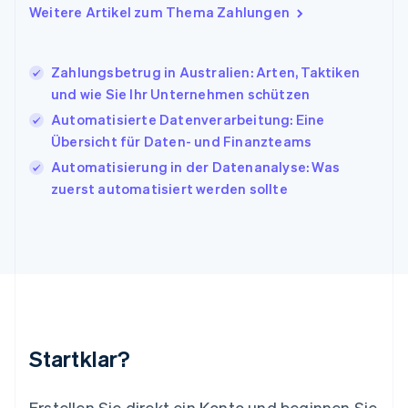
Italiano
English
Weitere Artikel zum Thema Zahlungen
Japan
日本語
English
Kanada
Zahlungsbetrug in Australien: Arten, Taktiken
English
Français
und wie Sie Ihr Unternehmen schützen
Kroatien
English
Italiano
Automatisierte Datenverarbeitung: Eine
Lettland
Übersicht für Daten- und Finanzteams
English
Automatisierung in der Datenanalyse: Was
Liechtenstein
zuerst automatisiert werden sollte
Deutsch
English
Litauen
English
Luxemburg
Français
Deutsch
English
Malaysia
English
简体中文
Malta
English
Startklar?
Mexiko
Español
English
Neuseeland
Erstellen Sie direkt ein Konto und beginnen Sie