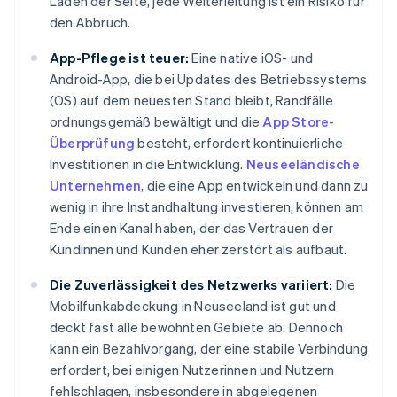
Laden der Seite, jede Weiterleitung ist ein Risiko für
den Abbruch.
App-Pflege ist teuer:
Eine native iOS- und
Android-App, die bei Updates des Betriebssystems
(OS) auf dem neuesten Stand bleibt, Randfälle
ordnungsgemäß bewältigt und die
App Store-
Überprüfung
besteht, erfordert kontinuierliche
Investitionen in die Entwicklung.
Neuseeländische
Unternehmen
, die eine App entwickeln und dann zu
wenig in ihre Instandhaltung investieren, können am
Ende einen Kanal haben, der das Vertrauen der
Kundinnen und Kunden eher zerstört als aufbaut.
Die Zuverlässigkeit des Netzwerks variiert:
Die
Mobilfunkabdeckung in Neuseeland ist gut und
deckt fast alle bewohnten Gebiete ab. Dennoch
kann ein Bezahlvorgang, der eine stabile Verbindung
erfordert, bei einigen Nutzerinnen und Nutzern
fehlschlagen, insbesondere in abgelegenen