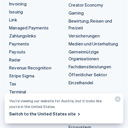
Invoicing
Creator Economy
Issuing
Gaming
Link
Bewirtung, Reisen und
Managed Payments
Freizeit
Zahlungslinks
Versicherungen
Payments
Medien und Unterhaltung
Payouts
Gemeinnützige
Organisationen
Radar
Fachdienstleistungen
Revenue Recognition
Öffentlicher Sektor
Stripe Sigma
Einzelhandel
Tax
Terminal
Integrationen und
Treasury
You’re viewing our website for Austria, but it looks like
Custom-Lösungen
you’re in the United States.
Stripe App-Marktplatz
Switch to the United States site
Stripe Partner
Ecosystem