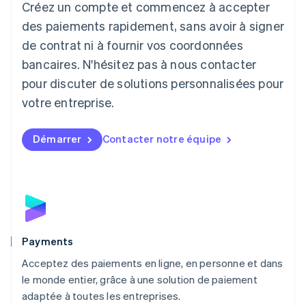
Créez un compte et commencez à accepter
Lettonie
English
des paiements rapidement, sans avoir à signer
Liechtenstein
de contrat ni à fournir vos coordonnées
Deutsch
English
Lituanie
bancaires. N'hésitez pas à nous contacter
English
pour discuter de solutions personnalisées pour
Luxembourg
votre entreprise.
Français
Deutsch
English
Malaisie
English
简体中文
Démarrer
Contacter notre équipe
Malte
English
Mexique
Español
English
Norvège
English
Nouvelle-Zélande
English
Payments
Pays-Bas
Acceptez des paiements en ligne, en personne et dans
Nederlands
English
le monde entier, grâce à une solution de paiement
Pologne
English
adaptée à toutes les entreprises.