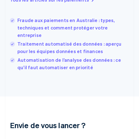
Estonie
English
États-Unis
Fraude aux paiements en Australie : types,
English
Español
简体中文
techniques et comment protéger votre
Finlande
English
Svenska
entreprise
France
Traitement automatisé des données : aperçu
Français
English
pour les équipes données et finances
Gibraltar
English
Automatisation de l’analyse des données : ce
Grèce
qu’il faut automatiser en priorité
English
Hongrie
English
Inde
English
Irlande
English
Italie
Italiano
English
Envie de vous lancer ?
Japon
日本語
English