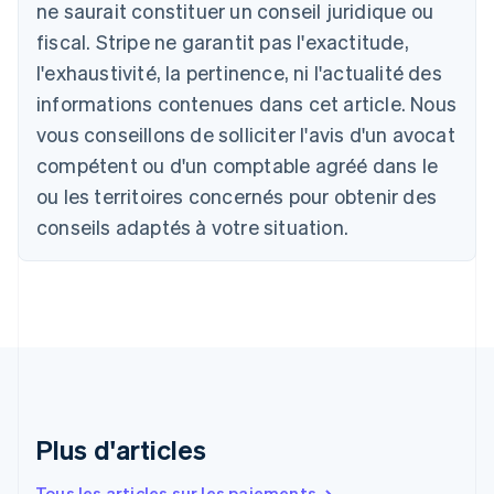
ne saurait constituer un conseil juridique ou
Autriche
Deutsch
English
fiscal. Stripe ne garantit pas l'exactitude,
Belgique
l'exhaustivité, la pertinence, ni l'actualité des
Nederlands
Français
Deutsch
English
Brésil
informations contenues dans cet article. Nous
Português
English
vous conseillons de solliciter l'avis d'un avocat
Bulgarie
compétent ou d'un comptable agréé dans le
English
Canada
ou les territoires concernés pour obtenir des
English
Français
conseils adaptés à votre situation.
Chine continentale
简体中文
English
Chypre
English
Croatie
English
Italiano
Danemark
English
Émirats arabes unis
English
Plus d'articles
Espagne
Español
English
Tous les articles sur les paiements