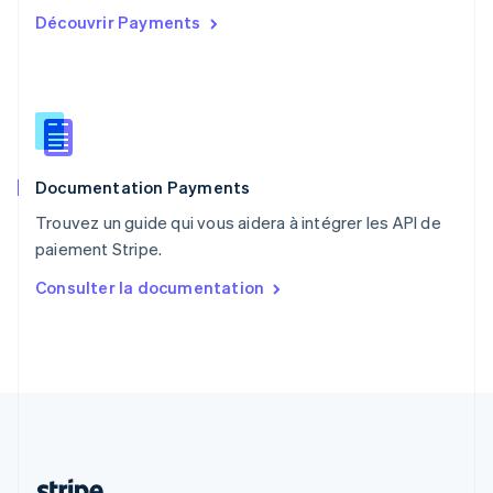
Portugal
Découvrir Payments
Português
English
R.A.S. de Hong Kong, Chine
English
简体中文
République tchèque
English
Roumanie
English
Documentation Payments
Royaume-Uni
English
Trouvez un guide qui vous aidera à intégrer les API de
Singapour
paiement Stripe.
English
简体中文
Slovaquie
Consulter la documentation
English
Slovénie
English
Italiano
Suède
Svenska
English
Suisse
Deutsch
Français
Italiano
English
Thaïlande
ไทย
English