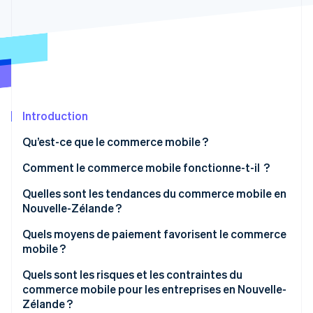
Découvrez les prochaines évolutions
Commerce en ligne
Radar
Prévention de la fraude
Écosystème
Atlas
Constitution de start-up
Partenaires
Climate
Stripe App Marketplace
Élimination du carbone
Introduction
Identity
Qu’est-ce que le commerce mobile ?
Vérification de l'identité
Comment le commerce mobile fonctionne-t-il ?
Quelles sont les tendances du commerce mobile en
Nouvelle-Zélande ?
Stripe Sessions 2026
Quels moyens de paiement favorisent le commerce
Découvrez comment Stripe construit l’infrastructure écono
mobile ?
Regarder la vidéo
Quels sont les risques et les contraintes du
commerce mobile pour les entreprises en Nouvelle-
Zélande ?