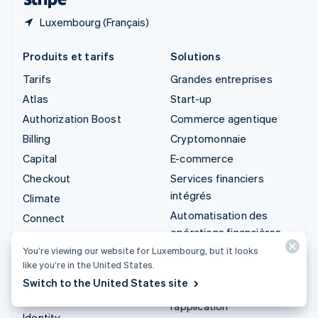
Luxembourg (Français)
Produits et tarifs
Solutions
Tarifs
Grandes entreprises
Atlas
Start-up
Authorization Boost
Commerce agentique
Billing
Cryptomonnaie
Capital
E-commerce
Checkout
Services financiers
intégrés
Climate
Automatisation des
Connect
opérations financières
Cryptomonnaie
You’re viewing our website for Luxembourg, but it looks
Entreprises
Data Pipeline
like you’re in the United States.
internationales
Elements
Switch to the United States site
Paiements dans
Financial Connections
l’application
Identity