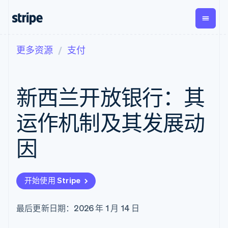
更多资源
支付
按企业阶段
文档
学习
支付
营收
资金管
平台
理
易市
大型企业
Stripe 文档
博客
Payments
Billing
初创企业
API 参考文档
客户案例
新西兰开放银行：其
在线支付
经常性收入
Global
Conn
库与 SDK
指南
Payment links
Metronome
Payouts
Stripe Apps
按用量计费
平台
运作机制及其发展动
无代码支付
Subscriptions
向第三
按应用场景
Checkout
方打款
支持
预构建支付界
订阅管理
因
指南
智能体商务
面
Invoicing
加密货币
获取支持
一次性或定期
Elements
电子商务
接受线上付款
托管支持方案
灵活的 UI 组件
账单
嵌入式金融
实施预置结账流程
专业服务
Payment
Tax
开始使用 Stripe
财务自动化
构建平台或交易市场
methods
销售税和增值
全球化企业
管理订阅
接入 125+ 种支
税自动化
应用内支付
提供按用量计费
付方式
Revenue
最后更新日期：2026 年 1 月 14 日
交易市场
发行稳定币支持的支付卡
Authorization
Recognition
公司
资金管理
通过智能体配置和管理服
Boost
会计自动化
平台
务