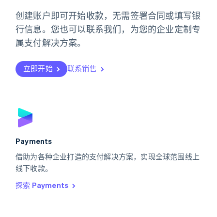
English
葡萄牙
创建账户即可开始收款，无需签署合同或填写银
Português
English
行信息。您也可以联系我们，为您的企业定制专
日本
日本語
English
属支付解决方案。
瑞典
Svenska
English
瑞士
立即开始
联系销售
Deutsch
Français
Italiano
English
塞浦路斯
English
斯洛伐克
English
斯洛文尼亚
English
Italiano
Payments
泰国
ไทย
English
借助为各种企业打造的支付解决方案，实现全球范围线上
希腊
线下收款。
English
探索 Payments
西班牙
Español
English
新加坡