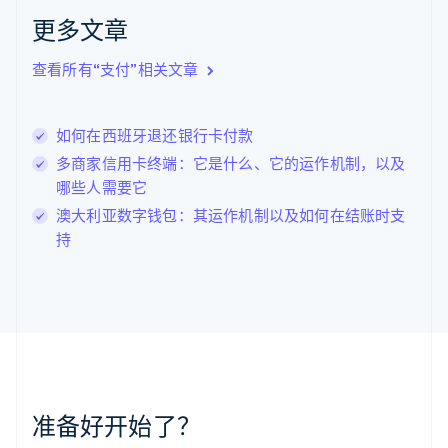
English
克罗地亚
更多文章
English
Italiano
拉脱维亚
查看所有“支付”相关文章
English
立陶宛
English
如何在西班牙退还银行卡付款
列支敦士登
Deutsch
English
多商家信用卡终端：它是什么、它的运作机制，以及
卢森堡
哪些人需要它
Français
Deutsch
English
澳大利亚数字钱包：其运作机制以及如何在结账时支
罗马尼亚
持
English
马尔他
English
马来西亚
English
简体中文
美国
English
Español
简体中文
墨西哥
Español
English
准备好开始了？
挪威