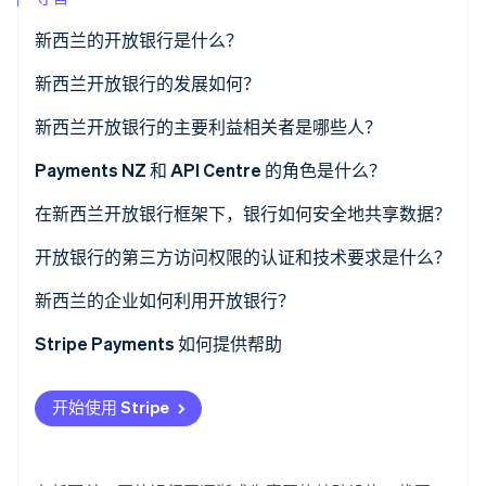
了解 Stripe 如何为 AI 构建经济基础设施。
立即观看
新西兰的开放银行是什么？
实际运作机制
新西兰开放银行的发展如何？
新西兰开放银行的主要利益相关者是哪些人？
政府与监管机构
Payments NZ 和 API Centre 的角色是什么？
银行
共享标准层
在新西兰开放银行框架下，银行如何安全地共享数据？
Payments NZ 与 API 中心
一套纳入金融科技公司的治理模式
先获取同意
开放银行的第三方访问权限的认证和技术要求是什么？
第三方提供商
一个集中入驻系统
API 已得到验证
获得 API 中心的认证
新西兰的企业如何利用开放银行？
一个中立的沙盒
仅允许经资质审核的主体接入
获得新的 CDR 的认证
从银行账户直接支付
Stripe Payments 如何提供帮助
运营满足高标准要求
保持合规性
更智能的入驻和贷款
开始使用 Stripe
自动化会计与财务工具