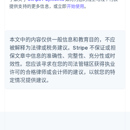
English
巴西
提供支持的更多信息，或立即
开始使用
。
Português
English
保加利亚
English
比利时
Nederlands
Français
Deutsch
English
本文中的内容仅供一般信息和教育目的，不应
波兰
被解释为法律或税务建议。Stripe 不保证或担
English
丹麦
保文章中信息的准确性、完整性、充分性或时
English
效性。您应该寻求在您的司法管辖区获得执业
德国
Deutsch
English
许可的合格律师或会计师的建议，以就您的特
法国
定情况提供建议。
Français
English
芬兰
English
Svenska
荷兰
Nederlands
English
加拿大
English
Français
捷克