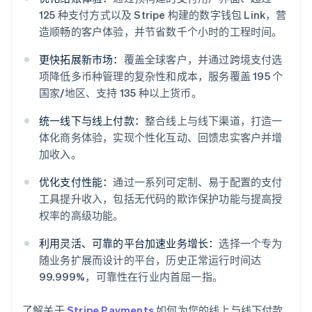
125 种支付方式以及 Stripe 构建的数字钱包 Link，营
造顺畅的客户体验，并节省数千个小时的工程时间。
更快拓展新市场：
覆盖全球客户，并通过跨境支付选
项降低多币种管理的复杂性和成本，服务覆盖 195 个
国家/地区、支持 135 种以上货币。
统一线下与线上付款：
整合线上与线下渠道，打造一
体化商务体验，实现个性化互动、回馈忠实客户并增
加收入。
优化支付性能：
通过一系列可定制、易于配置的支付
阿联酋
工具提升收入，包括无代码的欺诈保护功能与提高授
English
爱尔兰
权率的高级功能。
English
爱沙尼亚
利用灵活、可靠的平台加速业务增长：
选择一个专为
English
随业务扩展而设计的平台，历史正常运行时间达
奥地利
99.999%，可靠性在行业内首屈一指。
Deutsch
English
澳大利亚
了解关于
Stripe Payments
如何为您的线上与线下付款