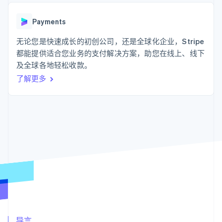
支付成功率优
Stripe Sigma
产品路线图
SaaS
化
自定义报告
Sessions 年度大会
Link
Data Pipeline
Payments
招聘
加速结账
数据同步
资讯中心
资源
无论您是快速成长的初创公司，还是全球化企业，Stripe
Stripe Press
按行业
都能提供适合您业务的支付解决方案，助您在线上、线下
应用集成
及全球各地轻松收款。
AI 企业
代码示例
更多
创作者经济
开发者博客
联系
了解更多
Product roadmap
游戏
API 状态
了解未来规划
酒店、旅游与休闲
联系销售
保险
Radar
成为合作伙伴
媒体与娱乐
欺诈防范
非营利组织
Atlas
专业服务
初创企业注册
公共部门
零售
Climate
碳移除
生态系统
合作伙伴
Stripe App Marketplace
Stripe Sessions 2026
导言