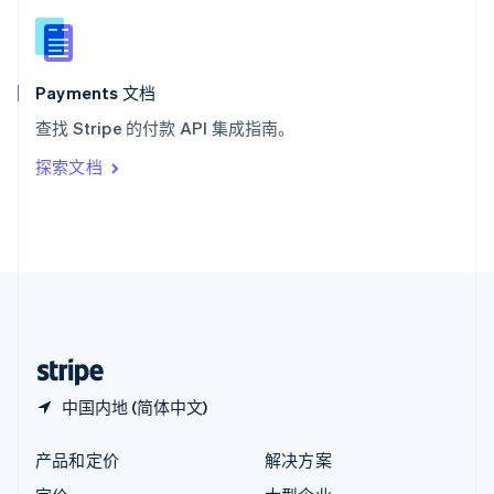
English
简体中文
新西兰
English
匈牙利
English
Payments 文档
意大利
查找 Stripe 的付款 API 集成指南。
Italiano
English
印度
探索文档
English
英国
English
直布罗陀
English
中国内地
简体中文
English
中国香港特别行政区
English
简体中文
中国内地 (简体中文)
产品和定价
解决方案