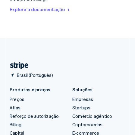
English
Romênia
Explore a documentação
English
Singapura
English
简体中文
Suécia
Svenska
English
Suíça
Deutsch
Français
Italiano
English
Tailândia
ไทย
English
Brasil (Português)
Produtos e preços
Soluções
Preços
Empresas
Atlas
Startups
Reforço de autorização
Comércio agêntico
Billing
Criptomoedas
Capital
E-commerce