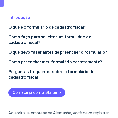
Ecossistema
Introdução
Stripe Sessions 2026
Parceiros
O que é o formulário de cadastro fiscal?
Stripe App Marketplace
Veja como a Stripe está construindo a infraestrutura econô
Assista agora
Como faço para solicitar um formulário de
cadastro fiscal?
Cadastro de empresa ou registro comercial
O que devo fazer antes de preencher o formulário?
Profissionais autônomos
Abra uma conta empresarial e forneça seus dados
Como preencher meu formulário corretamente?
bancários
Registre-se no ELSTER
Perguntas frequentes sobre o formulário de
Forneça uma estimativa realista dos seus lucros
cadastro fiscal
Escolha o formulário certo
Considere a isenção para pequenas empresas
Preciso de suporte profissional para preencher o
Preencha o formulário
formulário de cadastro fiscal?
Comece já com a Stripe
O que é contabilidade de caixa
Qual é o prazo para preencher o formulário de
cadastro fiscal?
Ao abrir sua empresa na Alemanha, você deve registrar
O que acontece se eu apresentar o formulário com