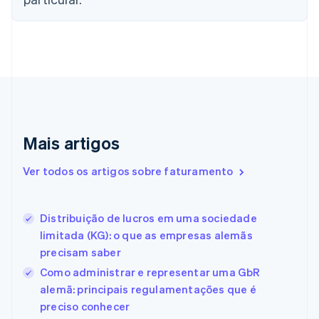
简体中文
English
Chipre
English
Croácia
English
Italiano
Dinamarca
English
Emirados Árabes Unidos
English
Eslováquia
Mais artigos
English
Eslovênia
Ver todos os artigos sobre faturamento
English
Italiano
Espanha
Español
English
Distribuição de lucros em uma sociedade
Estados Unidos
limitada (KG): o que as empresas alemãs
English
Español
简体中文
Estônia
precisam saber
English
Como administrar e representar uma GbR
Finlândia
alemã: principais regulamentações que é
English
Svenska
França
preciso conhecer