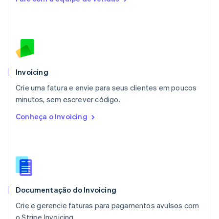
Français
Deutsch
English
Malásia
English
简体中文
Malta
English
México
Español
English
Noruega
Invoicing
English
Crie uma fatura e envie para seus clientes em poucos
Nova Zelândia
English
minutos, sem escrever código.
Países Baixos
Conheça o Invoicing
Nederlands
English
Polônia
English
Portugal
Português
English
RAE de Hong Kong, China
English
简体中文
Documentação do Invoicing
Reino Unido
English
Crie e gerencie faturas para pagamentos avulsos com
República Tcheca
o Stripe Invoicing.