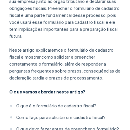
sua empresa junto ao órgão tributário e declarar suas
muito atraso?
obrigações fiscais. Preencher o formulário de cadastro
fiscal é uma parte fundamental desse processo, pois
Quando receberei meu ID fiscal?
você usará esse formulário para cadastro fiscal e ele
tem implicações importantes para a preparação fiscal
futura.
Neste artigo explicaremos o formulário de cadastro
fiscal e mostrar como solicitar e preencher
corretamente o formulário, além de responder a
perguntas frequentes sobre prazos, consequências de
declaração tardia e prazos de processamento.
O que vamos abordar neste artigo?
O que é o formulário de cadastro fiscal?
Como faço para solicitar um cadastro fiscal?
O que devo fazer antes de preencher o formulário?