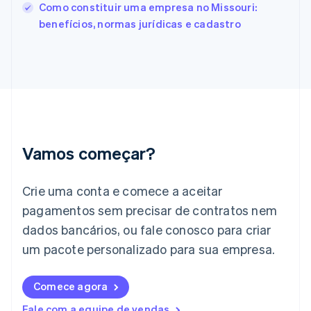
Français
English
Como constituir uma empresa no Missouri:
Gibraltar
benefícios, normas jurídicas e cadastro
English
Grécia
English
Hungria
English
Índia
English
Irlanda
English
Vamos começar?
Itália
Italiano
English
Japão
Crie uma conta e comece a aceitar
日本語
English
pagamentos sem precisar de contratos nem
Letônia
dados bancários, ou fale conosco para criar
English
Liechtenstein
um pacote personalizado para sua empresa.
Deutsch
English
Lituânia
English
Comece agora
Luxemburgo
Fale com a equipe de vendas