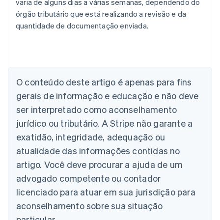
varia de alguns dias a várias semanas, dependendo do
órgão tributário que está realizando a revisão e da
quantidade de documentação enviada.
Alemanha
O conteúdo deste artigo é apenas para fins
Deutsch
English
Austrália
gerais de informação e educação e não deve
English
ser interpretado como aconselhamento
Áustria
jurídico ou tributário. A Stripe não garante a
Deutsch
English
Bélgica
exatidão, integridade, adequação ou
Nederlands
Français
Deutsch
English
atualidade das informações contidas no
Brasil
Português
English
artigo. Você deve procurar a ajuda de um
Bulgária
advogado competente ou contador
English
Canadá
licenciado para atuar em sua jurisdição para
English
Français
aconselhamento sobre sua situação
China continental
particular.