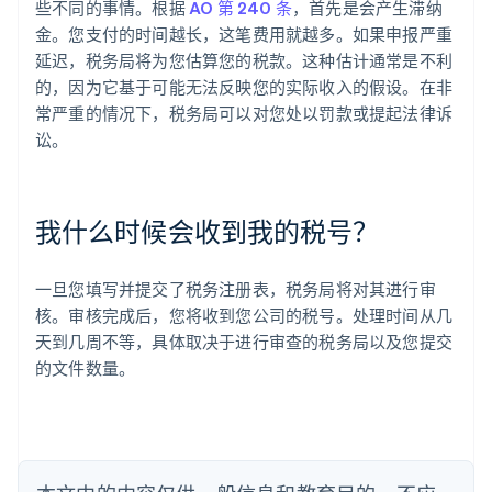
些不同的事情。根据
AO 第 240 条
，首先是会产生滞纳
金。您支付的时间越长，这笔费用就越多。如果申报严重
延迟，税务局将为您估算您的税款。这种估计通常是不利
阿联酋
的，因为它基于可能无法反映您的实际收入的假设。在非
English
爱尔兰
常严重的情况下，税务局可以对您处以罚款或提起法律诉
English
讼。
爱沙尼亚
English
奥地利
Deutsch
English
我什么时候会收到我的税号？
澳大利亚
English
巴西
一旦您填写并提交了税务注册表，税务局将对其进行审
Português
English
核。审核完成后，您将收到您公司的税号。处理时间从几
保加利亚
天到几周不等，具体取决于进行审查的税务局以及您提交
English
的文件数量。
比利时
Nederlands
Français
Deutsch
English
波兰
English
丹麦
English