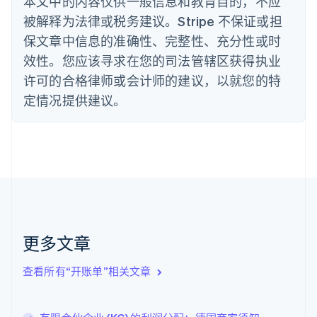
本文中的内容仅供一般信息和教育目的，不应
德国
被解释为法律或税务建议。Stripe 不保证或担
Deutsch
English
法国
保文章中信息的准确性、完整性、充分性或时
Français
English
效性。您应该寻求在您的司法管辖区获得执业
芬兰
许可的合格律师或会计师的建议，以就您的特
English
Svenska
定情况提供建议。
荷兰
Nederlands
English
加拿大
English
Français
捷克
English
克罗地亚
English
Italiano
拉脱维亚
English
更多文章
立陶宛
English
列支敦士登
查看所有“开账单”相关文章
Deutsch
English
卢森堡
Français
Deutsch
English