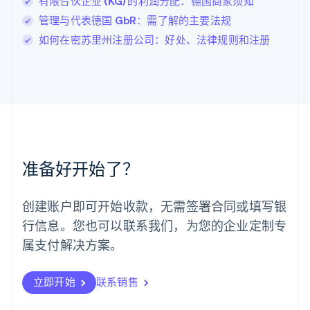
有限合伙企业 (KG) 的利润分配：德国商家须知
罗马尼亚
管理与代表德国 GbR：需了解的主要法规
English
马尔他
如何在密苏里州注册公司：好处、法律规则和注册
English
马来西亚
English
简体中文
美国
English
Español
简体中文
墨西哥
Español
English
挪威
准备好开始了？
English
葡萄牙
Português
English
创建账户即可开始收款，无需签署合同或填写银
日本
行信息。您也可以联系我们，为您的企业定制专
日本語
English
瑞典
属支付解决方案。
Svenska
English
瑞士
Deutsch
Français
Italiano
English
立即开始
联系销售
塞浦路斯
English