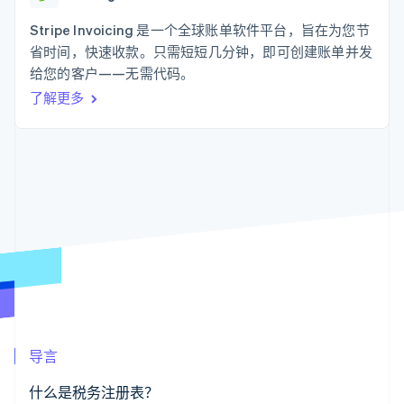
化
Stripe Sigma
产品路线图
SaaS
自定义报告
Link
Sessions 年度大会
Stripe Invoicing 是一个全球账单软件平台，旨在为您节
加速结账
Data Pipeline
招聘
省时间，快速收款。只需短短几分钟，即可创建账单并发
数据同步
资讯中心
资源
给您的客户——无需代码。
Stripe Press
按行业
了解更多
应用集成
AI 企业
代码示例
更多
创作者经济
开发者博客
联系
Product roadmap
游戏
API 状态
了解未来规划
酒店、旅游与休闲
联系销售
保险
Radar
成为合作伙伴
媒体与娱乐
欺诈防范
非营利组织
Atlas
专业服务
初创企业注册
公共部门
零售
Climate
碳移除
生态系统
导言
合作伙伴
Stripe App Marketplace
什么是税务注册表？
Stripe Sessions 2026