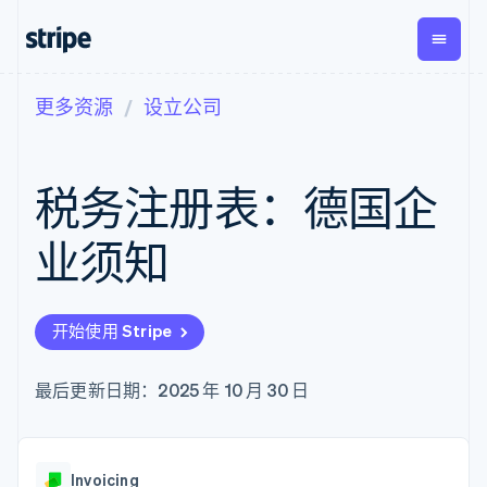
更多资源
设立公司
按企业阶段
文档
学习
支付
营收
资金管
平台
理
易市
大型企业
Stripe 文档
博客
Payments
Billing
初创企业
API 参考文档
客户案例
税务注册表：德国企
在线支付
经常性收入
Global
Conn
库与 SDK
指南
Payment links
Metronome
Payouts
Stripe Apps
按用量计费
平台
业须知
无代码支付
Subscriptions
向第三
按应用场景
Checkout
方打款
支持
预构建支付界
订阅管理
指南
智能体商务
面
Invoicing
加密货币
获取支持
一次性或定期
Elements
开始使用 Stripe
电子商务
接受线上付款
托管支持方案
灵活的 UI 组件
账单
嵌入式金融
实施预置结账流程
专业服务
支付方式
Tax
财务自动化
构建平台或交易市场
最后更新日期：2025 年 10 月 30 日
支持 125 种以
销售税和增值
全球化企业
管理订阅
上
税自动化
应用内支付
提供按用量计费
Authorization
Revenue
交易市场
发行稳定币支持的支付卡
Boost
Recognition
公司
资金管理
通过智能体配置和管理服
支付成功率优
会计自动化
Invoicing
平台
务