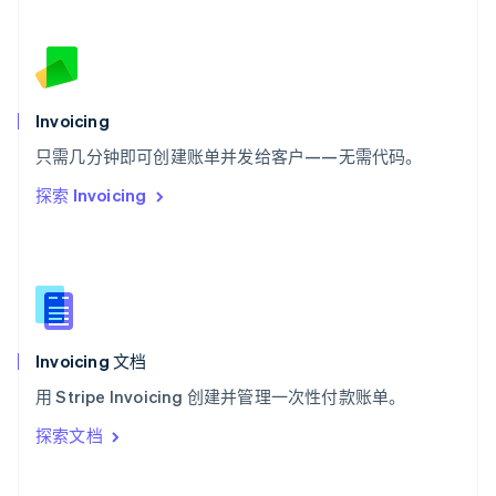
斯洛伐克
English
斯洛文尼亚
English
Italiano
泰国
Invoicing
ไทย
English
希腊
只需几分钟即可创建账单并发给客户——无需代码。
English
探索 Invoicing
西班牙
Español
English
新加坡
English
简体中文
新西兰
English
匈牙利
English
Invoicing 文档
意大利
用 Stripe Invoicing 创建并管理一次性付款账单。
Italiano
English
印度
探索文档
English
英国
English