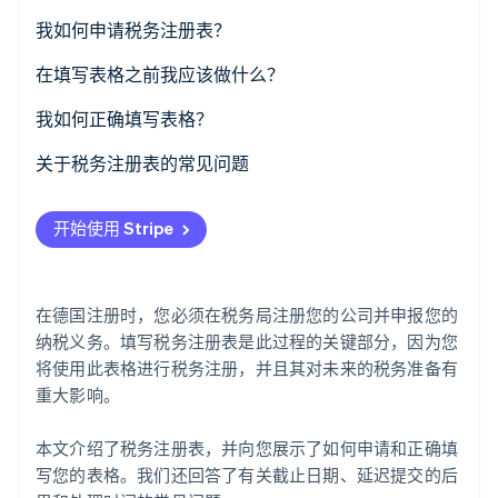
了解 Stripe 如何为 AI 构建经济基础设施。
我如何申请税务注册表？
立即观看
企业或商业登记处注册
在填写表格之前我应该做什么？
自由职业
开设公司银行账户并提供您的银行账户详情
我如何正确填写表格？
提供对您的利润的实际估计
注册 ELSTER
关于税务注册表的常见问题
考虑小型企业豁免
选择正确的表格
填写税务注册表需要专业支持吗？
开始使用 Stripe
选择收付实现制会计
填表
填写税务注册表的截止日期是什么时候？
如果我提交表格太迟会怎样？
在德国注册时，您必须在税务局注册您的公司并申报您的
我什么时候会收到我的税号？
纳税义务。填写税务注册表是此过程的关键部分，因为您
将使用此表格进行税务注册，并且其对未来的税务准备有
重大影响。
本文介绍了税务注册表，并向您展示了如何申请和正确填
写您的表格。我们还回答了有关截止日期、延迟提交的后